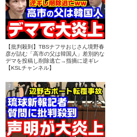
【批判殺到】TBSナフサおじさん境野春
彦が詰む「高市の父は韓国人」差別的な
デマを投稿し削除逃亡→指摘に逆ギレ
【KSLチャンネル】