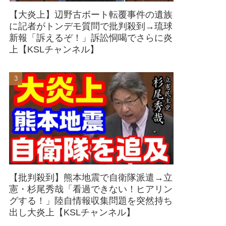
【大炎上】辺野古ボート転覆事件の遺族
に記者がトンデモ質問で批判殺到→琉球
新報「訴えるぞ！」訴訟恫喝でさらに炎
上【KSLチャンネル】
【批判殺到】熊本地震で自衛隊派遣→立
憲・杉尾秀哉「看過できない！ヒアリン
グする！」陸自情報収集問題を突然持ち
出し大炎上【KSLチャンネル】