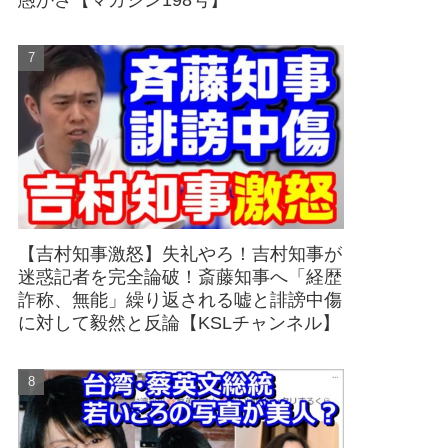
愚かさ【マガジン198号】
【吉村知事激怒】失礼やろ！吉村知事が
迷惑記者を完全論破！斎藤知事へ「経歴
詐称、無能」繰り返される嘘と誹謗中傷
に対して毅然と反論【KSLチャンネル】