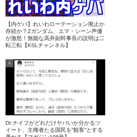
【内ゲバ】れいわローテーション廃止か
存続か？Zガンダム、エマ・シーン声優
が激怒！無能な高井副幹事長の説明は二
転三転【KSLチャンネル】
Dr.ナイフがどれだけヤバいか分かるツ
イート、主権者たる国民を"観客"とする