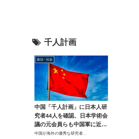
千人計画
政治・社会
中国「千人計画」に日本人研
究者44人を確認、日本学術会
議の元会員らも中国軍に近い
「国防7校」へ
中国が海外の優秀な研究者...