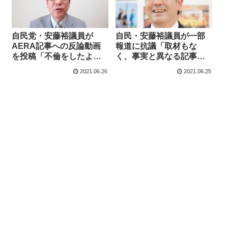
自民党・安藤裕議員が
自民・安藤裕議員が一部
AERA記事への反論動画
報道に抗議「取材もな
を投稿「不倫をしたよう
く、事実と異なる記事」
な事実はない。なぜこの
「法的手続きも含めて断
2021.06.26
2021.06.25
ような嘘の記事を書くの
固たる対応を取る」
か」