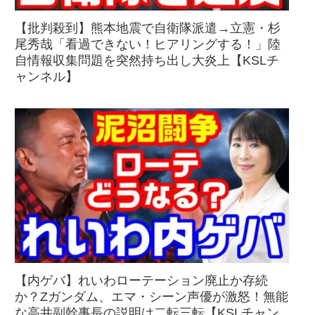
【批判殺到】熊本地震で自衛隊派遣→立憲・杉
尾秀哉「看過できない！ヒアリングする！」陸
自情報収集問題を突然持ち出し大炎上【KSLチ
ャンネル】
【内ゲバ】れいわローテーション廃止か存続
か？Zガンダム、エマ・シーン声優が激怒！無能
な高井副幹事長の説明は二転三転【KSLチャン