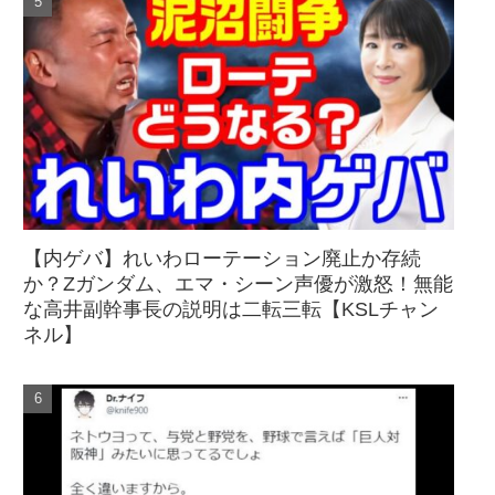
【内ゲバ】れいわローテーション廃止か存続
か？Zガンダム、エマ・シーン声優が激怒！無能
な高井副幹事長の説明は二転三転【KSLチャン
ネル】