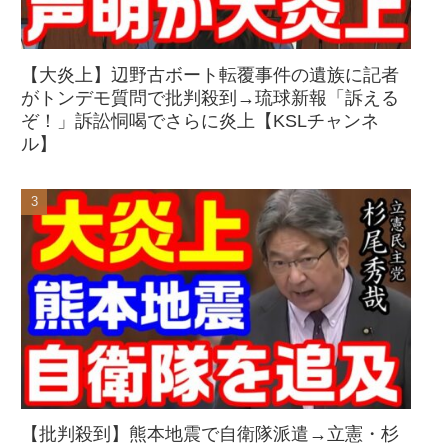
【大炎上】辺野古ボート転覆事件の遺族に記者
がトンデモ質問で批判殺到→琉球新報「訴える
ぞ！」訴訟恫喝でさらに炎上【KSLチャンネ
ル】
【批判殺到】熊本地震で自衛隊派遣→立憲・杉