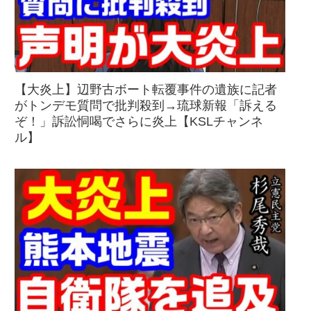
【大炎上】辺野古ボート転覆事件の遺族に記者
がトンデモ質問で批判殺到→琉球新報「訴える
ぞ！」訴訟恫喝でさらに炎上【KSLチャンネ
ル】