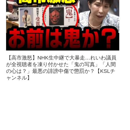
【高市激怒】NHK生中継で大暴走…れいわ議員
が全視聴者を凍り付かせた「鬼の写真」「人間
の心は？」最悪の誹謗中傷で懲罰か？【KSLチ
ャンネル】