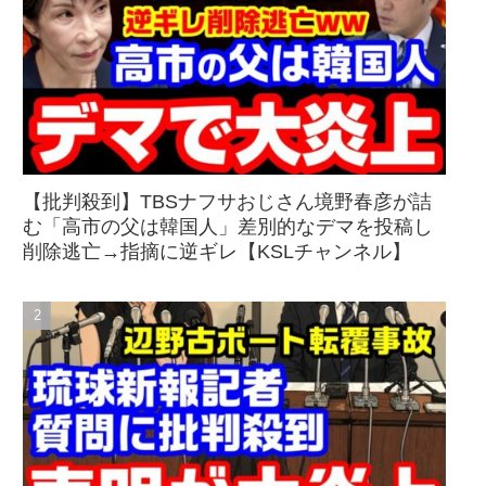
【批判殺到】TBSナフサおじさん境野春彦が詰
む「高市の父は韓国人」差別的なデマを投稿し
削除逃亡→指摘に逆ギレ【KSLチャンネル】