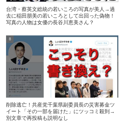
台湾・蔡英文総統の若いころの写真が美人→過
去に稲田朋美の若いころとして出回った偽物！
写真の人物は女優の長谷川恵美さん？
削除逃亡！共産党千葉県副委員長の災害募金ツ
イート「その一部を届けた」にツッコミ殺到→
別文章で再投稿も説明なし