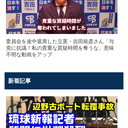
委員会を途中退席した立憲・吉田統彦さん「与
党に抗議！私の貴重な質疑時間を奪うな」意味
不明な動画をアップ
新着記事