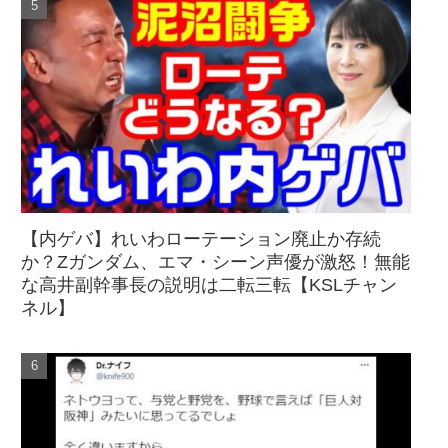
【内ゲバ】れいわローテーション廃止か存続
か？Zガンダム、エマ・シーン声優が激怒！無能
な高井副幹事長の説明は二転三転【KSLチャン
ネル】