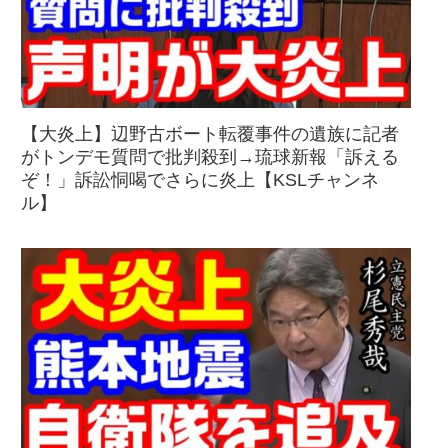
【大炎上】辺野古ボート転覆事件の遺族に記者
がトンデモ質問で批判殺到→琉球新報「訴える
ぞ！」訴訟恫喝でさらに炎上【KSLチャンネ
ル】