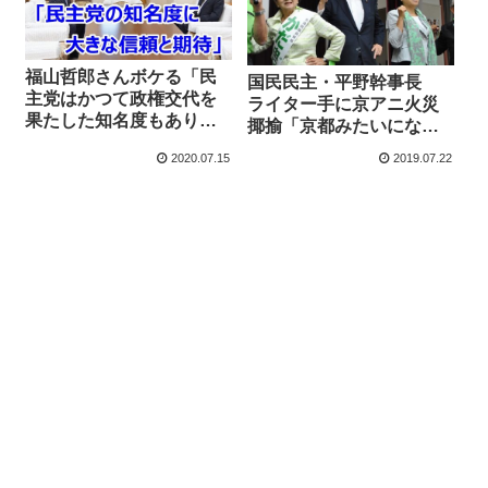
福山哲郎さんボケる「民
国民民主・平野幹事長
主党はかつて政権交代を
ライター手に京アニ火災
果たした知名度もあり、
揶揄「京都みたいになっ
大きな信頼と期待を寄せ
たら困るので使わない」
2020.07.15
2019.07.22
ていただける」
同席の辻元清美議員「嘉
田さん頑張れ！」