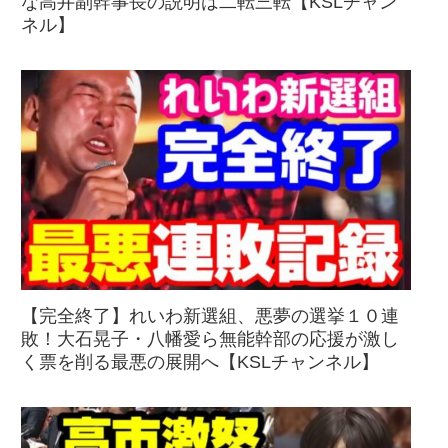
な高井副幹事長の説明は二転三転【KSLチャン
ネル】
【完全終了】れいわ新選組、悪夢の選挙１０連
敗！大石晃子・八幡愛ら無能幹部の応援が激し
く票を削る最悪の展開へ【KSLチャンネル】