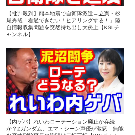
【批判殺到】熊本地震で自衛隊派遣→立憲・杉
尾秀哉「看過できない！ヒアリングする！」陸
自情報収集問題を突然持ち出し大炎上【KSLチ
ャンネル】
【内ゲバ】れいわローテーション廃止か存続
か？Zガンダム、エマ・シーン声優が激怒！無能