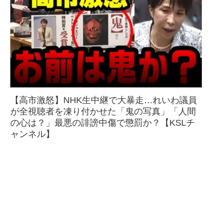
【高市激怒】NHK生中継で大暴走…れいわ議員
が全視聴者を凍り付かせた「鬼の写真」「人間
の心は？」最悪の誹謗中傷で懲罰か？【KSLチ
ャンネル】