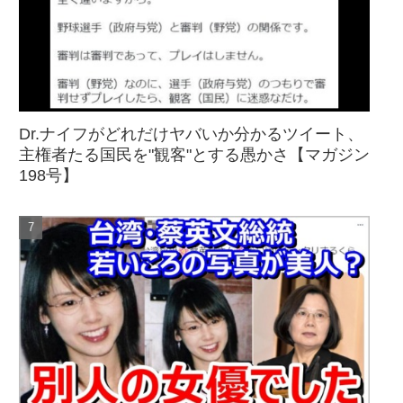
Dr.ナイフがどれだけヤバいか分かるツイート、
主権者たる国民を"観客"とする愚かさ【マガジン
198号】