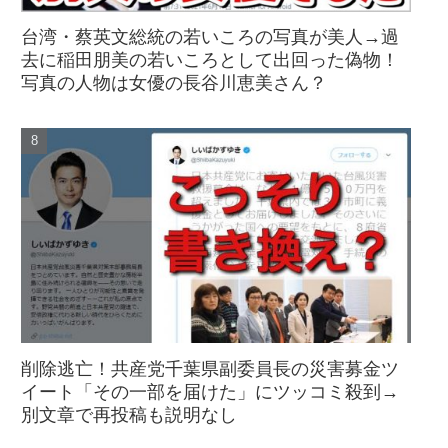
台湾・蔡英文総統の若いころの写真が美人→過
去に稲田朋美の若いころとして出回った偽物！
写真の人物は女優の長谷川恵美さん？
削除逃亡！共産党千葉県副委員長の災害募金ツ
イート「その一部を届けた」にツッコミ殺到→
別文章で再投稿も説明なし