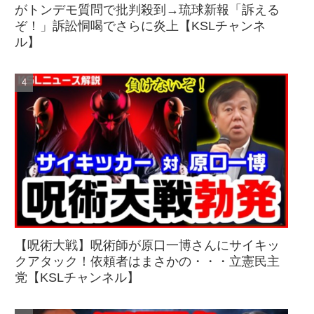
がトンデモ質問で批判殺到→琉球新報「訴える
ぞ！」訴訟恫喝でさらに炎上【KSLチャンネ
ル】
【呪術大戦】呪術師が原口一博さんにサイキッ
クアタック！依頼者はまさかの・・・立憲民主
党【KSLチャンネル】