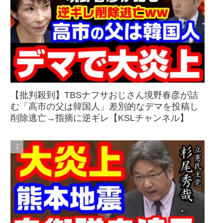
【批判殺到】TBSナフサおじさん境野春彦が詰
む「高市の父は韓国人」差別的なデマを投稿し
削除逃亡→指摘に逆ギレ【KSLチャンネル】