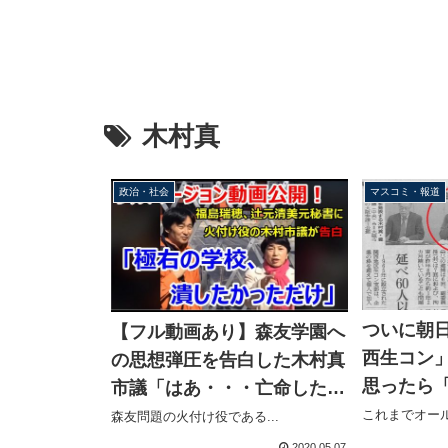
木村真
政治・社会
マスコミ・報道
ついに朝
【フル動画あり】森友学園へ
西生コン
の思想弾圧を告白した木村真
思ったら
市議「はあ・・・亡命した
に」と全
い」
これまでオール
森友問題の火付け役である...
2020.05.07