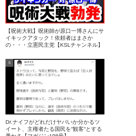
【呪術大戦】呪術師が原口一博さんにサ
イキックアタック！依頼者はまさか
の・・・立憲民主党【KSLチャンネル】
Dr.ナイフがどれだけヤバいか分かるツ
イート、主権者たる国民を"観客"とする