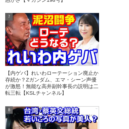
愚かさ【マガジン198号】
【内ゲバ】れいわローテーション廃止か
存続か？Zガンダム、エマ・シーン声優
が激怒！無能な高井副幹事長の説明は二
転三転【KSLチャンネル】