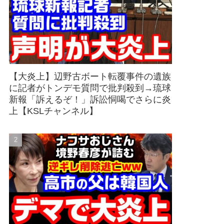
【大炎上】辺野古ボート転覆事件の遺族
に記者がトンデモ質問で批判殺到→琉球
新報「訴えるぞ！」訴訟恫喝でさらに炎
上【KSLチャンネル】