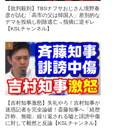
【批判殺到】TBSナフサおじさん境野春
彦が詰む「高市の父は韓国人」差別的な
デマを投稿し削除逃亡→指摘に逆ギレ
【KSLチャンネル】
【吉村知事激怒】失礼やろ！吉村知事が
迷惑記者を完全論破！斎藤知事へ「経歴
詐称、無能」繰り返される嘘と誹謗中傷
に対して毅然と反論【KSLチャンネル】