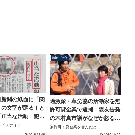
政治・社会
日新聞の紙面に「関
過激派・革労協の活動家を無
」の文字が躍る！と
許可貸金業で逮捕→森友告発
「正当な活動 犯罪
の木村真市議がなぜか怒る
力擁護していた
ドメディア...
「法治国家ちゃうね、ほんま
無許可で貸金業を営んだと...
2019.11.09
2019.10.22