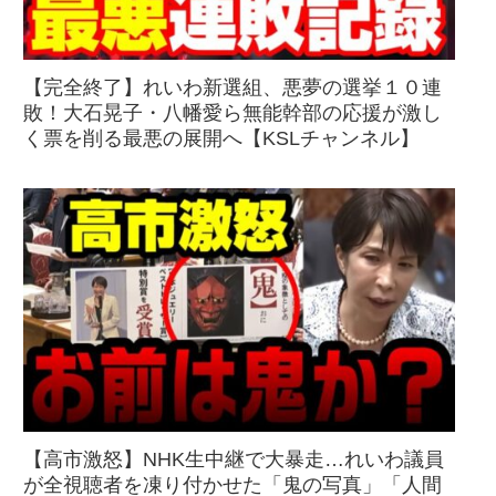
【完全終了】れいわ新選組、悪夢の選挙１０連
敗！大石晃子・八幡愛ら無能幹部の応援が激し
く票を削る最悪の展開へ【KSLチャンネル】
【高市激怒】NHK生中継で大暴走…れいわ議員
が全視聴者を凍り付かせた「鬼の写真」「人間