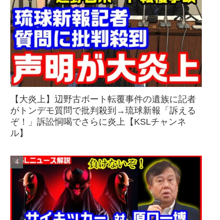
【大炎上】辺野古ボート転覆事件の遺族に記者
がトンデモ質問で批判殺到→琉球新報「訴える
ぞ！」訴訟恫喝でさらに炎上【KSLチャンネ
ル】