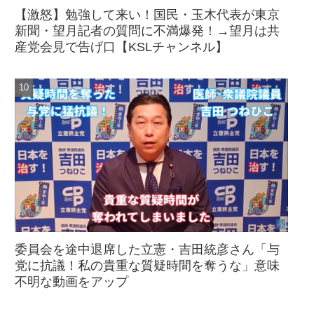
【激怒】勉強して来い！国民・玉木代表が東京
新聞・望月記者の質問に不満爆発！→望月は共
産党会見で告げ口【KSLチャンネル】
委員会を途中退席した立憲・吉田統彦さん「与
党に抗議！私の貴重な質疑時間を奪うな」意味
不明な動画をアップ