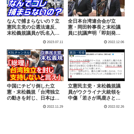
なんで捕まらないの？立
全日本台湾連合会が立
憲民主党の公選法違反、
憲・岡田幹事長と末松議
末松義規議員が氏名入り
員に抗議声明「即刻発言
のぼりを立て自転車で疾
を撤回し台湾国民に謝罪
2023.07.11
2022.12.06
走
せよ」国会で台湾独立を
支持しないよう総理に求
KSLチャンネル
政治・社会
める発言
中国にチビリ倒した立
立憲民主党・末松義規議
憲・末松義規「台湾独立
員がウクライナ大統領を
の動きを封じ、日本は支
中傷「若さが馬鹿さとな
持しないと言え！」岸田
った」→批判受け削除逃
2022.11.29
2022.02.26
総理に迫る
亡