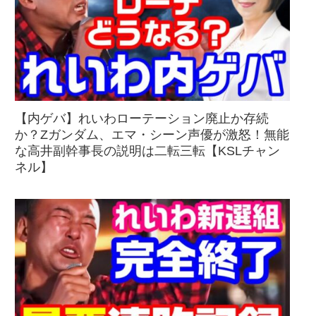
【内ゲバ】れいわローテーション廃止か存続
か？Zガンダム、エマ・シーン声優が激怒！無能
な高井副幹事長の説明は二転三転【KSLチャン
ネル】