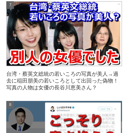
台湾・蔡英文総統の若いころの写真が美人→過
去に稲田朋美の若いころとして出回った偽物！
写真の人物は女優の長谷川恵美さん？