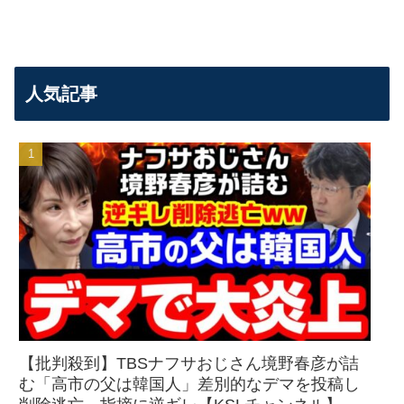
人気記事
【批判殺到】TBSナフサおじさん境野春彦が詰
む「高市の父は韓国人」差別的なデマを投稿し