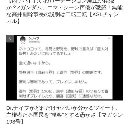
【内ゲバ】れいわローテーション廃止か存続
か？Zガンダム、エマ・シーン声優が激怒！無能
な高井副幹事長の説明は二転三転【KSLチャン
ネル】
Dr.ナイフがどれだけヤバいか分かるツイート、
主権者たる国民を"観客"とする愚かさ【マガジン
198号】