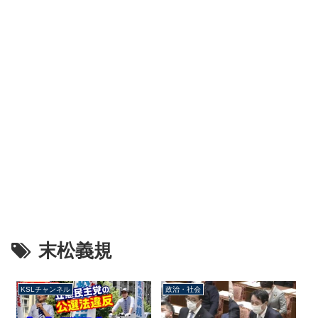
末松義規
KSLチャンネル
政治・社会