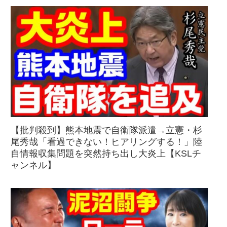
【批判殺到】熊本地震で自衛隊派遣→立憲・杉
尾秀哉「看過できない！ヒアリングする！」陸
自情報収集問題を突然持ち出し大炎上【KSLチ
ャンネル】