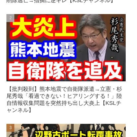
削除逃亡→指摘に逆ギレ【KSLチャンネル】
【批判殺到】熊本地震で自衛隊派遣→立憲・杉
尾秀哉「看過できない！ヒアリングする！」陸
自情報収集問題を突然持ち出し大炎上【KSLチ
ャンネル】