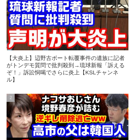
【大炎上】辺野古ボート転覆事件の遺族に記者
がトンデモ質問で批判殺到→琉球新報「訴える
ぞ！」訴訟恫喝でさらに炎上【KSLチャンネ
ル】