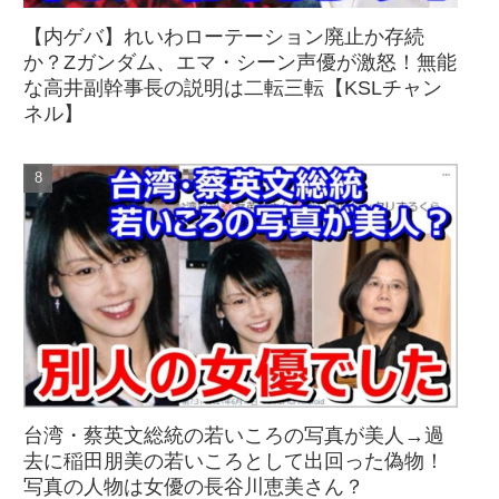
【内ゲバ】れいわローテーション廃止か存続
か？Zガンダム、エマ・シーン声優が激怒！無能
な高井副幹事長の説明は二転三転【KSLチャン
ネル】
台湾・蔡英文総統の若いころの写真が美人→過
去に稲田朋美の若いころとして出回った偽物！
写真の人物は女優の長谷川恵美さん？