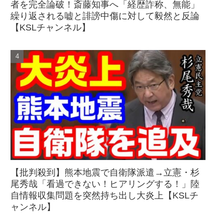
者を完全論破！斎藤知事へ「経歴詐称、無能」
繰り返される嘘と誹謗中傷に対して毅然と反論
【KSLチャンネル】
【批判殺到】熊本地震で自衛隊派遣→立憲・杉
尾秀哉「看過できない！ヒアリングする！」陸
自情報収集問題を突然持ち出し大炎上【KSLチ
ャンネル】