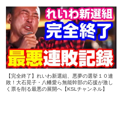
【完全終了】れいわ新選組、悪夢の選挙１０連
敗！大石晃子・八幡愛ら無能幹部の応援が激し
く票を削る最悪の展開へ【KSLチャンネル】