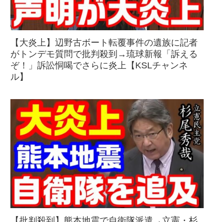
【大炎上】辺野古ボート転覆事件の遺族に記者
がトンデモ質問で批判殺到→琉球新報「訴える
ぞ！」訴訟恫喝でさらに炎上【KSLチャンネ
ル】
【批判殺到】熊本地震で自衛隊派遣→立憲・杉