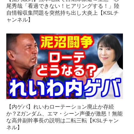
尾秀哉「看過できない！ヒアリングする！」陸
自情報収集問題を突然持ち出し大炎上【KSLチ
ャンネル】
【内ゲバ】れいわローテーション廃止か存続
か？Zガンダム、エマ・シーン声優が激怒！無能
な高井副幹事長の説明は二転三転【KSLチャン
ネル】