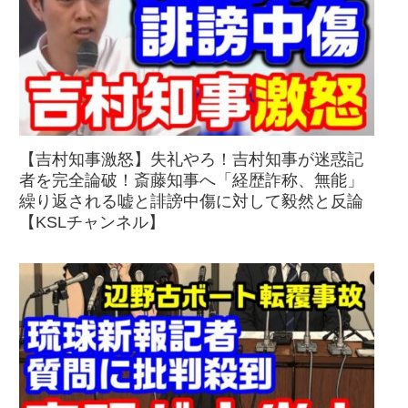
【吉村知事激怒】失礼やろ！吉村知事が迷惑記
者を完全論破！斎藤知事へ「経歴詐称、無能」
繰り返される嘘と誹謗中傷に対して毅然と反論
【KSLチャンネル】