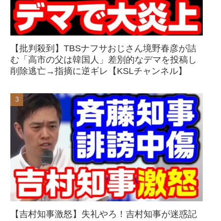
【批判殺到】TBSナフサおじさん境野春彦が詰
む「高市の父は韓国人」差別的なデマを投稿し
削除逃亡→指摘に逆ギレ【KSLチャンネル】
【吉村知事激怒】失礼やろ！吉村知事が迷惑記