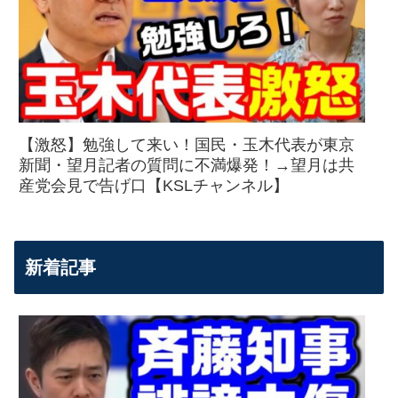
【激怒】勉強して来い！国民・玉木代表が東京
新聞・望月記者の質問に不満爆発！→望月は共
産党会見で告げ口【KSLチャンネル】
新着記事