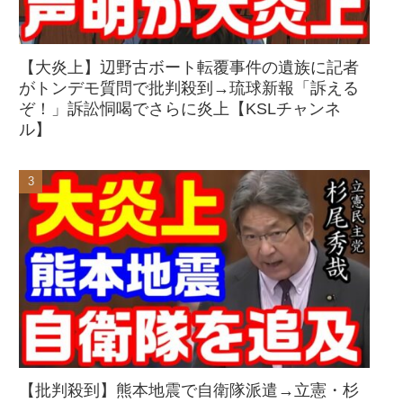
【大炎上】辺野古ボート転覆事件の遺族に記者
がトンデモ質問で批判殺到→琉球新報「訴える
ぞ！」訴訟恫喝でさらに炎上【KSLチャンネ
ル】
【批判殺到】熊本地震で自衛隊派遣→立憲・杉