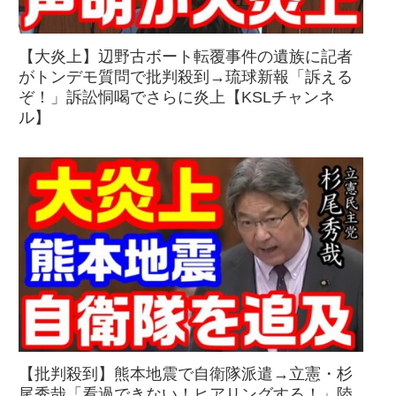
【大炎上】辺野古ボート転覆事件の遺族に記者
がトンデモ質問で批判殺到→琉球新報「訴える
ぞ！」訴訟恫喝でさらに炎上【KSLチャンネ
ル】
【批判殺到】熊本地震で自衛隊派遣→立憲・杉
尾秀哉「看過できない！ヒアリングする！」陸