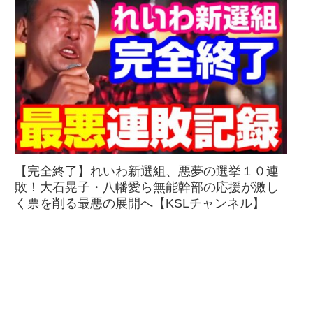
【完全終了】れいわ新選組、悪夢の選挙１０連
敗！大石晃子・八幡愛ら無能幹部の応援が激し
く票を削る最悪の展開へ【KSLチャンネル】