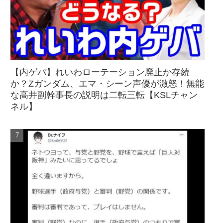
【内ゲバ】れいわローテーション廃止か存続
か？Zガンダム、エマ・シーン声優が激怒！無能
な高井副幹事長の説明は二転三転【KSLチャン
ネル】