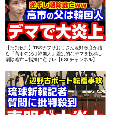
【批判殺到】TBSナフサおじさん境野春彦が詰
む「高市の父は韓国人」差別的なデマを投稿し
削除逃亡→指摘に逆ギレ【KSLチャンネル】