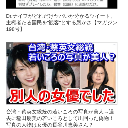
Dr.ナイフがどれだけヤバいか分かるツイート、
主権者たる国民を"観客"とする愚かさ【マガジン
198号】
台湾・蔡英文総統の若いころの写真が美人→過
去に稲田朋美の若いころとして出回った偽物！
写真の人物は女優の長谷川恵美さん？