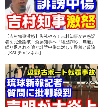
【吉村知事激怒】失礼やろ！吉村知事が迷惑記
者を完全論破！斎藤知事へ「経歴詐称、無能」
繰り返される嘘と誹謗中傷に対して毅然と反論
【KSLチャンネル】