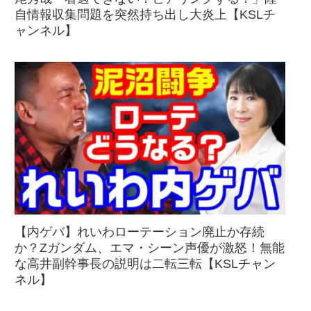
自情報収集問題を突然持ち出し大炎上【KSLチ
ャンネル】
【内ゲバ】れいわローテーション廃止か存続
か？Zガンダム、エマ・シーン声優が激怒！無能
な高井副幹事長の説明は二転三転【KSLチャン
ネル】