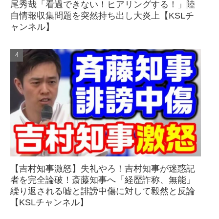
尾秀哉「看過できない！ヒアリングする！」陸
自情報収集問題を突然持ち出し大炎上【KSLチ
ャンネル】
【吉村知事激怒】失礼やろ！吉村知事が迷惑記
者を完全論破！斎藤知事へ「経歴詐称、無能」
繰り返される嘘と誹謗中傷に対して毅然と反論
【KSLチャンネル】