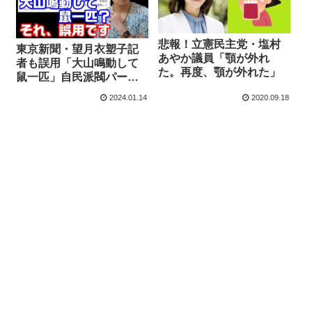
悲報！立憲民主党・塩村
東京新聞・望月衣塑子記
あやか議員「顎が外れ
者も誤用「大山鳴動して
た。再度、顎が外れた」
鼠一匹」自民派閥パーテ
ィー券問題での安倍派幹
2024.01.14
2020.09.18
部立件見送りで同内容の
投稿相次ぐ