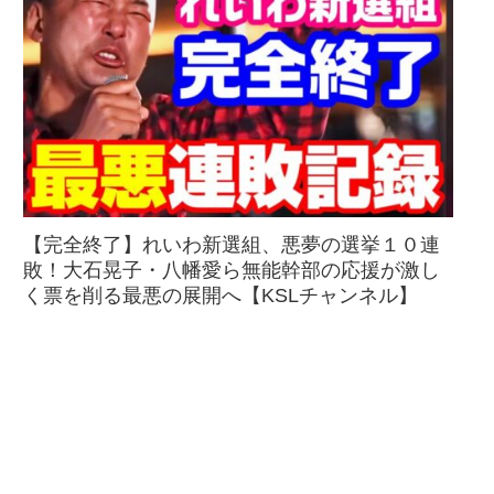
【完全終了】れいわ新選組、悪夢の選挙１０連
敗！大石晃子・八幡愛ら無能幹部の応援が激し
く票を削る最悪の展開へ【KSLチャンネル】