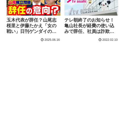
玉木代表が辞任？山尾志
テレ朝終了のお知らせ！
桜里と伊藤たかえ「女の
亀山社長が経費の使い込
戦い」日刊ゲンダイの妄
みで辞任、社員は詐欺で
想記事、匿名記者X【KSL
逮捕、２階からダイブ、
2025.06.16
2022.02.10
チャンネル】
報道はヤラセ