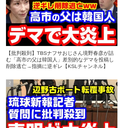
【批判殺到】TBSナフサおじさん境野春彦が詰
む「高市の父は韓国人」差別的なデマを投稿し
削除逃亡→指摘に逆ギレ【KSLチャンネル】