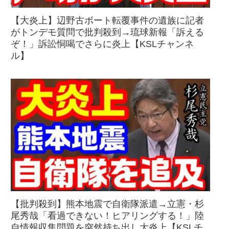
【大炎上】辺野古ボート転覆事件の遺族に記者
がトンデモ質問で批判殺到→琉球新報「訴える
ぞ！」訴訟恫喝でさらに炎上【KSLチャンネ
ル】
【批判殺到】熊本地震で自衛隊派遣→立憲・杉
尾秀哉「看過できない！ヒアリングする！」陸
自情報収集問題を突然持ち出し大炎上【KSLチ