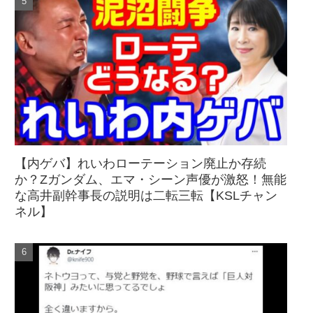
【内ゲバ】れいわローテーション廃止か存続
か？Zガンダム、エマ・シーン声優が激怒！無能
な高井副幹事長の説明は二転三転【KSLチャン
ネル】