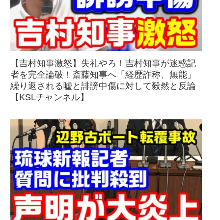
【吉村知事激怒】失礼やろ！吉村知事が迷惑記
者を完全論破！斎藤知事へ「経歴詐称、無能」
繰り返される嘘と誹謗中傷に対して毅然と反論
【KSLチャンネル】