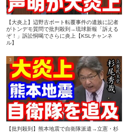
【大炎上】辺野古ボート転覆事件の遺族に記者
がトンデモ質問で批判殺到→琉球新報「訴える
ぞ！」訴訟恫喝でさらに炎上【KSLチャンネ
ル】
【批判殺到】熊本地震で自衛隊派遣→立憲・杉