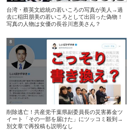
台湾・蔡英文総統の若いころの写真が美人→過
去に稲田朋美の若いころとして出回った偽物！
写真の人物は女優の長谷川恵美さん？
削除逃亡！共産党千葉県副委員長の災害募金ツ
イート「その一部を届けた」にツッコミ殺到→
別文章で再投稿も説明なし