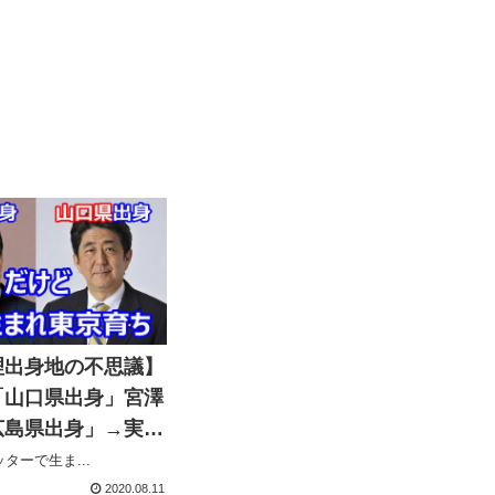
理出身地の不思議】
「山口県出身」宮澤
広島県出身」→実際
も東京生まれ東京育
ターで生ま...
2020.08.11