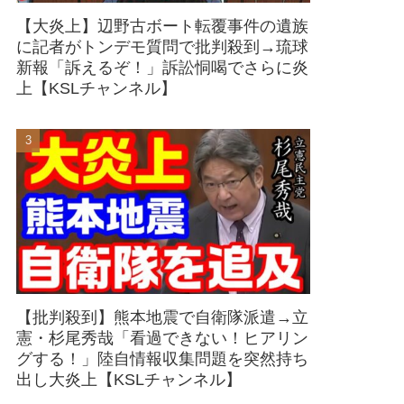
【大炎上】辺野古ボート転覆事件の遺族
に記者がトンデモ質問で批判殺到→琉球
新報「訴えるぞ！」訴訟恫喝でさらに炎
上【KSLチャンネル】
【批判殺到】熊本地震で自衛隊派遣→立
憲・杉尾秀哉「看過できない！ヒアリン
グする！」陸自情報収集問題を突然持ち
出し大炎上【KSLチャンネル】