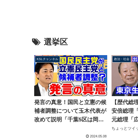
選挙区
KSLチャンネル
政治・社会
【歴代総
発言の真意！国民と立憲の候
安倍総理
補者調整について玉木代表が
元総理「
改めて説明「千葉5区は岡野
はどちら
氏がベスト、空白区には立て
ちょっとツイッ
ち
ていきたい」
2024.05.08