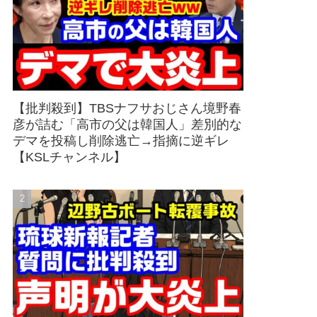
【批判殺到】TBSナフサおじさん境野春
彦が詰む「高市の父は韓国人」差別的な
デマを投稿し削除逃亡→指摘に逆ギレ
【KSLチャンネル】