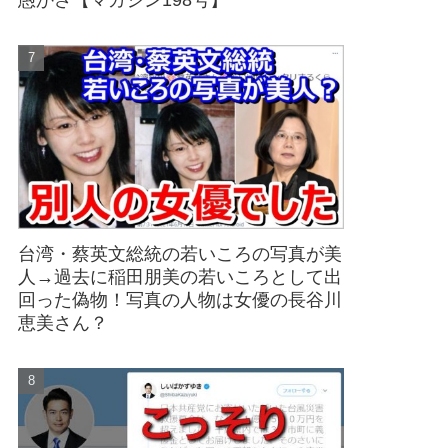
愚かさ【マガジン198号】
台湾・蔡英文総統の若いころの写真が美
人→過去に稲田朋美の若いころとして出
回った偽物！写真の人物は女優の長谷川
恵美さん？