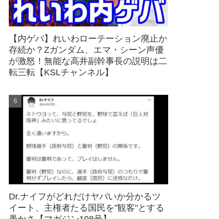
【内ゲバ】れいわローテーション廃止か
存続か？Zガンダム、エマ・シーン声優
が激怒！無能な高井副幹事長の説明は二
転三転【KSLチャンネル】
Dr.ナイフがどれだけヤバいか分かるツ
イート、主権者たる国民を"観客"とする