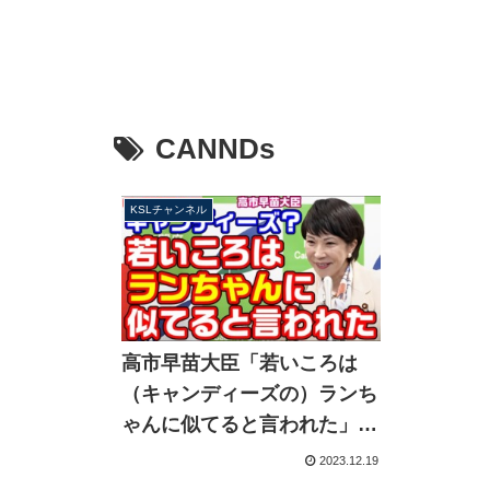
CANNDs
KSLチャンネル
高市早苗大臣「若いころは
（キャンディーズの）ランち
ゃんに似てると言われた」来
年3月受付開始CANNDsの利
2023.12.19
活用に期待