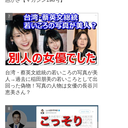
愚かさ【マガジン198号】
台湾・蔡英文総統の若いころの写真が美
人→過去に稲田朋美の若いころとして出
回った偽物！写真の人物は女優の長谷川
恵美さん？