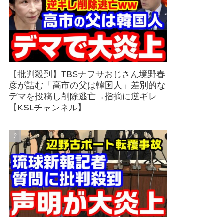
【批判殺到】TBSナフサおじさん境野春
彦が詰む「高市の父は韓国人」差別的な
デマを投稿し削除逃亡→指摘に逆ギレ
【KSLチャンネル】