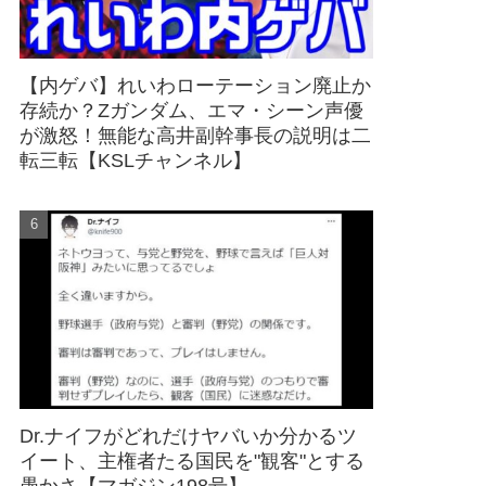
【内ゲバ】れいわローテーション廃止か
存続か？Zガンダム、エマ・シーン声優
が激怒！無能な高井副幹事長の説明は二
転三転【KSLチャンネル】
Dr.ナイフがどれだけヤバいか分かるツ
イート、主権者たる国民を"観客"とする