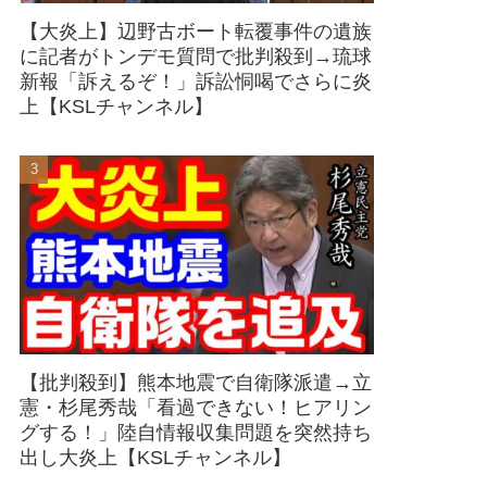
【大炎上】辺野古ボート転覆事件の遺族
に記者がトンデモ質問で批判殺到→琉球
新報「訴えるぞ！」訴訟恫喝でさらに炎
上【KSLチャンネル】
【批判殺到】熊本地震で自衛隊派遣→立
憲・杉尾秀哉「看過できない！ヒアリン
グする！」陸自情報収集問題を突然持ち
出し大炎上【KSLチャンネル】