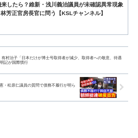
飛来したら？維新・浅川義治議員が未確認異常現象
林芳正官房長官に問う【KSLチャンネル】
・有村治子「日本だけが博士号取得者が減少、取得者への敬意、待遇
”明記が国際慣行
立憲・松原仁議員の質問で債務不履行が明ら