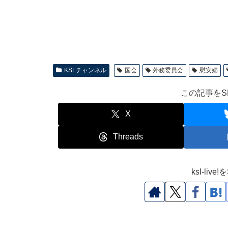
KSLチャンネル
国会
外務委員会
慰安婦
この記事をS
X
Threads
ksl-li