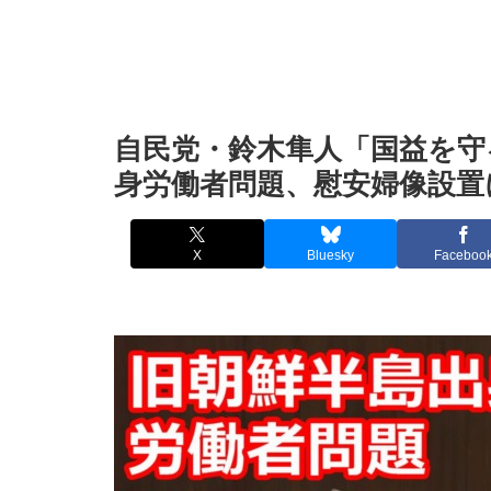
自民党・鈴木隼人「国益を守
身労働者問題、慰安婦像設置
X
Bluesky
Faceboo