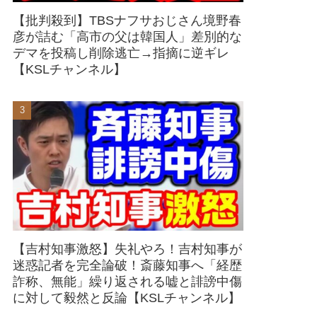
【批判殺到】TBSナフサおじさん境野春
彦が詰む「高市の父は韓国人」差別的な
デマを投稿し削除逃亡→指摘に逆ギレ
【KSLチャンネル】
【吉村知事激怒】失礼やろ！吉村知事が
迷惑記者を完全論破！斎藤知事へ「経歴
詐称、無能」繰り返される嘘と誹謗中傷
に対して毅然と反論【KSLチャンネル】