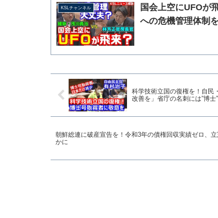
国会上空にUFOが
KSLチャンネル
への危機管理体制を
科学技術立国の復権を！自民
改善を」省庁の名刺には”博士
朝鮮総連に破産宣告を！令和3年の債権回収実績ゼロ、
かに