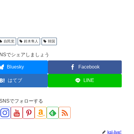
自民党
鈴木隼人
韓国
NSでシェアしましょう
Bluesky
Facebook
はてブ
LINE
ve!をSNSでフォローする
ksl-live!