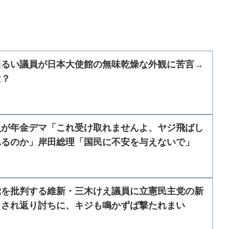
川るい議員が日本大使館の無味乾燥な外観に苦言→
は？
員が年金デマ「これ受け取れませんよ、ヤジ飛ばし
れるのか」岸田総理「国民に不安を与えないで」
党を批判する維新・三木けえ議員に立憲民主党の新
らされ返り討ちに、キジも鳴かずば撃たれまい
】