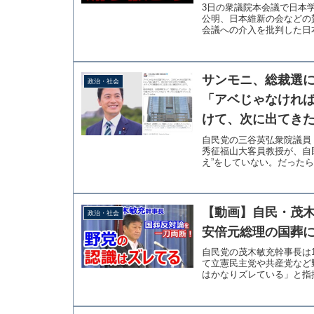
3日の衆議院本会議で日本
公明、日本維新の会などの
会議への介入を批判した日本
サンモニ、総裁選
政治・社会
「アベじゃなけれ
けて、次に出てき
自民党の三谷英弘衆院議員
秀征福山大客員教授が、自
え”をしていない。だったら
【動画】自民・茂
政治・社会
安倍元総理の国葬
自民党の茂木敏充幹事長は
て立憲民主党や共産党など
はかなりズレている」と指摘