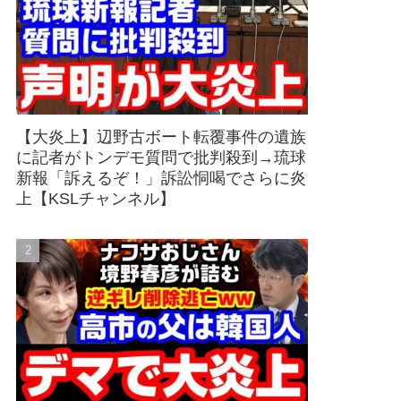
【大炎上】辺野古ボート転覆事件の遺族
に記者がトンデモ質問で批判殺到→琉球
新報「訴えるぞ！」訴訟恫喝でさらに炎
上【KSLチャンネル】