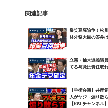
関連記事
爆笑豆腐論争！松
KSLチャンネル
林外務大臣の答弁
立憲・柚木道義議
KSLチャンネル
てる与党は責任取
【学術会議】共産
KSLチャンネル
人がヤジ→煽り散
【KSLチャンネル