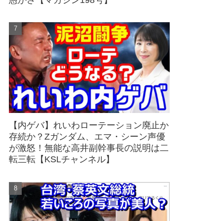
愚かさ【マガジン198号】
【内ゲバ】れいわローテーション廃止か
存続か？Zガンダム、エマ・シーン声優
が激怒！無能な高井副幹事長の説明は二
転三転【KSLチャンネル】