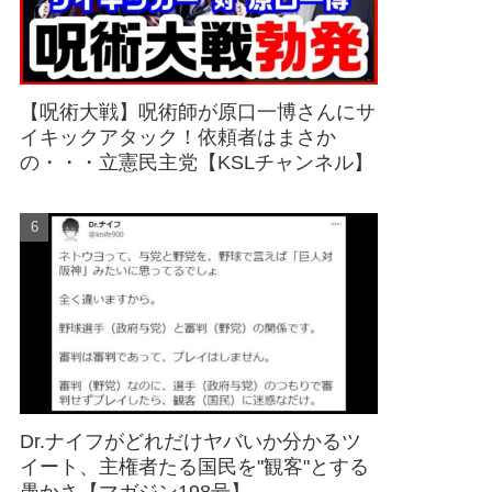
【呪術大戦】呪術師が原口一博さんにサ
イキックアタック！依頼者はまさか
の・・・立憲民主党【KSLチャンネル】
Dr.ナイフがどれだけヤバいか分かるツ
イート、主権者たる国民を"観客"とする