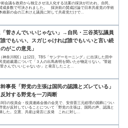
学術会議を政府から独立させ法人化する法案の採決が行われ、自民、
賛成多数で可決されました。 採決前の賛成討論で日本共産党の学術
維新の会の三木けえ議員に対して共産党だけで...
に「菅さんでいいじゃない」→自民・三谷英弘議員
ば誰でもいい、スガじゃければ誰でもいいと言い続
たのがこの意見」
（神奈川8区）は12日、TBS「サンデーモーニング」に出演した田中
民党総裁選について「３人の出馬表明を聞いたが物足りない。“菅超
菅さんでいいじゃないか」と発言したこと...
木幹事長「野党の主張は国民の認識とズレている」
に反対する野党を一刀両断
19日の役員会・役員連絡会後の会見で、安倍晋三元総理の国葬につい
野党が反対していることについて「野党の主張は、国民の声、認識と
した。立憲、共産は発言に反発 これに対し...