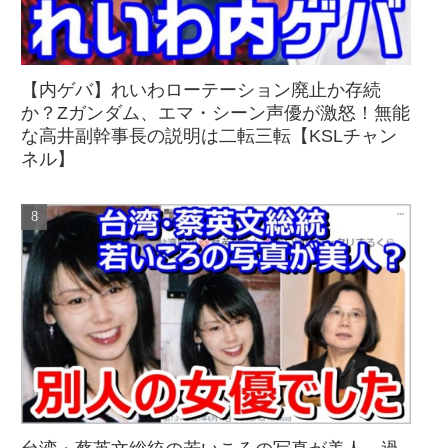
【内ゲバ】れいわローテーション廃止か存続
か？Zガンダム、エマ・シーン声優が激怒！無能
な高井副幹事長の説明は二転三転【KSLチャン
ネル】