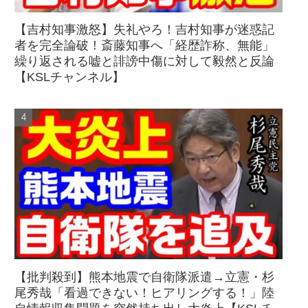
【吉村知事激怒】失礼やろ！吉村知事が迷惑記
者を完全論破！斎藤知事へ「経歴詐称、無能」
繰り返される嘘と誹謗中傷に対して毅然と反論
【KSLチャンネル】
【批判殺到】熊本地震で自衛隊派遣→立憲・杉
尾秀哉「看過できない！ヒアリングする！」陸