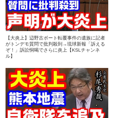
【大炎上】辺野古ボート転覆事件の遺族に記者
がトンデモ質問で批判殺到→琉球新報「訴える
ぞ！」訴訟恫喝でさらに炎上【KSLチャンネ
ル】