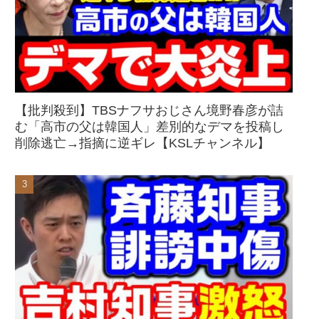
【批判殺到】TBSナフサおじさん境野春彦が詰
む「高市の父は韓国人」差別的なデマを投稿し
削除逃亡→指摘に逆ギレ【KSLチャンネル】