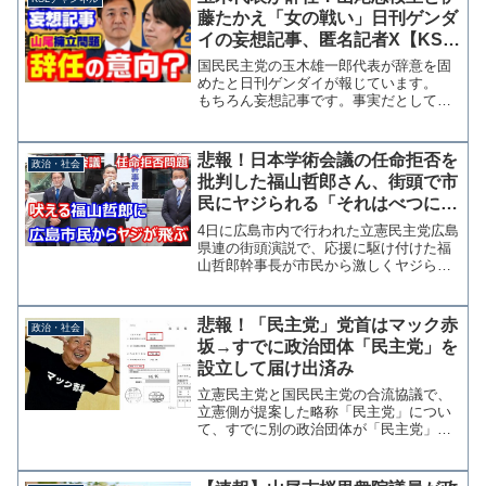
藤たかえ「女の戦い」日刊ゲンダ
イの妄想記事、匿名記者X【KSL
チャンネル】
国民民主党の玉木雄一郎代表が辞意を固
めたと日刊ゲンダイが報じています。
もちろん妄想記事です。事実だとして
も、東京都議選の最中にそんなこと外部
に漏らすわけありません。ゲンダイの記
事では玉木さんに近い党関係者の発言と
悲報！日本学術会議の任命拒否を
政治・社会
して辞意固めたか、国民民主...
批判した福山哲郎さん、街頭で市
民にヤジられる「それはべつにい
いだろう（怒）」
4日に広島市内で行われた立憲民主党広島
県連の街頭演説で、応援に駆け付けた福
山哲郎幹事長が市民から激しくヤジられ
る場面があった。 福山幹事長の演説の
前に、衆院選広島2区の大井赤亥予定候補
が日本学術会議の任命拒否問題を取り上
悲報！「民主党」党首はマック赤
政治・社会
げ、地元広島のカープ...
坂→すでに政治団体「民主党」を
設立して届け出済み
立憲民主党と国民民主党の合流協議で、
立憲側が提案した略称「民主党」につい
て、すでに別の政治団体が「民主党」と
して設立届を提出していたことが判明し
た。 政治団体「民主党」は、都知事
選でのパフォーマンスでお馴染みマック