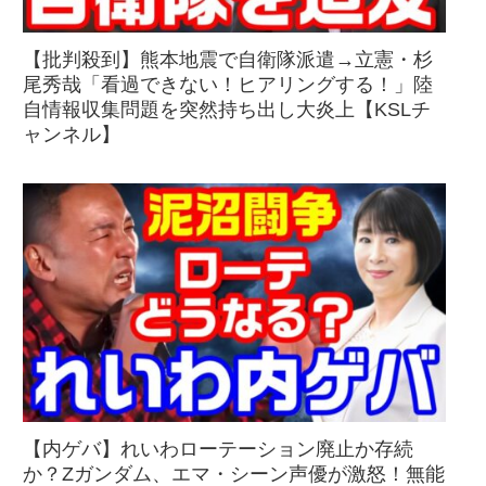
【批判殺到】熊本地震で自衛隊派遣→立憲・杉
尾秀哉「看過できない！ヒアリングする！」陸
自情報収集問題を突然持ち出し大炎上【KSLチ
ャンネル】
【内ゲバ】れいわローテーション廃止か存続
か？Zガンダム、エマ・シーン声優が激怒！無能