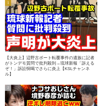
【大炎上】辺野古ボート転覆事件の遺族に記者
がトンデモ質問で批判殺到→琉球新報「訴える
ぞ！」訴訟恫喝でさらに炎上【KSLチャンネ
ル】