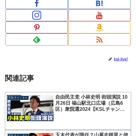
ksl-live!
関連記事
自由民主党 小林史明 街頭演説 10
KSLチャンネル
月26日 福山駅北口広場（広島6
区）衆院選2024【KSLチャンネ
ル】
玉木代表が辞任？山尾志桜里と伊
KSLチャンネル