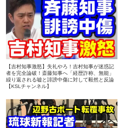
【吉村知事激怒】失礼やろ！吉村知事が迷惑記
者を完全論破！斎藤知事へ「経歴詐称、無能」
繰り返される嘘と誹謗中傷に対して毅然と反論
【KSLチャンネル】