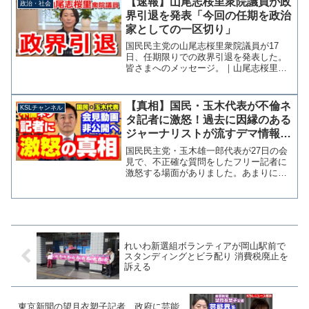
【速報】山尾志桜里衆院議員が政
政治・社会
赤坂氏（現・港区議）が旧...
界引退を発表「今回の任期を政治
家としての一区切り」
国民民主党の山尾志桜里衆院議員が17
日、任期限りでの政界引退を発表した。
皆さまへのメッセージ。｜山尾志桜里｜
note国替えと週刊誌報道が主因か？ 山
尾氏は次期衆院選で愛知7区から国替え
し、比例東京ブロックの単独1位で立候補
【真相】国民・玉木代表が不倫ネ
KSLチャンネル
する予定だった。議...
タ記者に激怒！過去に因縁のある
ジャーナリストが流すデマ情報が
発端？【KSLチャンネル】
国民民主党・玉木雄一郎代表が27日の会
見で、不正確な質問をしたフリー記者に
激怒する場面がありました。あまりにも
酷い内容であったため現在動画は非公開
となっていますが、ここではその内容の
真偽や、玉木代表が激怒した伏線などを
解説したいと思います。...
れいわ新選組ボランティアが岡山駅前で
スタンディングとビラ配り 消費税廃止を
訴える
東京新聞の望月衣塑子記者、政府に芸能