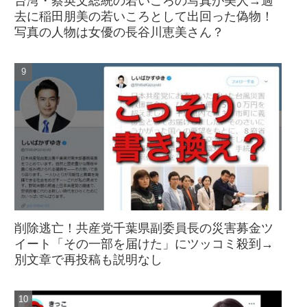
台湾・蔡英文総統の若いころの写真が美人→過
去に稲田朋美の若いころとして出回った偽物！
写真の人物は女優の長谷川恵美さん？
削除逃亡！共産党千葉県副委員長の災害募金ツ
イート「その一部を届けた」にツッコミ殺到→
別文章で再投稿も説明なし