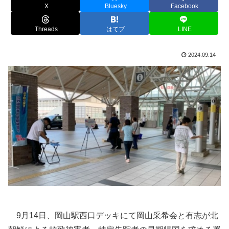
X
Bluesky
Facebook
Threads
はてブ
LINE
2024.09.14
9月14日、岡山駅西口デッキにて岡山采希会と有志が北