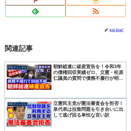
ksl-live!
関連記事
朝鮮総連に破産宣告を！令和3年
KSLチャンネル
の債権回収実績ゼロ、立憲・松原
仁議員の質問で債務不履行が明ら
かに
立憲民主党が憲法審査会を拒否！
KSLチャンネル
泉代表は拉致問題を引き合いに出
して逃げ回る卑怯な言い訳