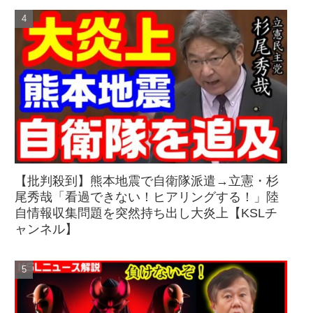
【批判殺到】熊本地震で自衛隊派遣→立憲・杉
尾秀哉「看過できない！ヒアリングする！」陸
自情報収集問題を突然持ち出し大炎上【KSLチ
ャンネル】