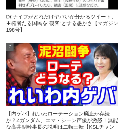
Dr.ナイフがどれだけヤバいか分かるツイート、
主権者たる国民を"観客"とする愚かさ【マガジン
198号】
【内ゲバ】れいわローテーション廃止か存続
か？Zガンダム、エマ・シーン声優が激怒！無能
な高井副幹事長の説明は二転三転【KSLチャン