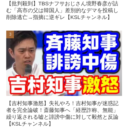
【批判殺到】TBSナフサおじさん境野春彦が詰
む「高市の父は韓国人」差別的なデマを投稿し
削除逃亡→指摘に逆ギレ【KSLチャンネル】
【吉村知事激怒】失礼やろ！吉村知事が迷惑記
者を完全論破！斎藤知事へ「経歴詐称、無能」
繰り返される嘘と誹謗中傷に対して毅然と反論
【KSLチャンネル】