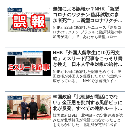
無知による誤報か？NHK「新型
政治・社会
コロナのワクチン 臨床試験の参
加者死亡」→新型コロナワクチン
で死亡の事実なし
NHKが22日に配信したニュース「新型コ
ロナのワクチン ブラジルで臨床試験の参
加者が死亡」で、あたかも新型コロナワ
クチンの接種によって死亡者が出たかの
ような誤解が広まっている。結論から言
うと記者の無知か、NHKのテレビニュー
NHK「外国人留学生に10万円支
政治・社会
ス用の原稿で専門...
給」ミスリード記事をこっそり書
き換え→日本人学生対象の給付
金、生活費の仕送りを受ける学生
NHKが10日に配信した記事をめぐり、岸
は対象外
田政権が外国人を優遇したという誤解が
広がっている。 NHKでは当初タイトル
を『水際対策緩和 入国も困窮の外国人留
学生に10万円支給決定 政府』（魚拓）と
していたが、これが日本人学生には支給
韓国政府「北朝鮮が電話にでな
政治・社会
されない外国...
い」金正恩を批判する風船ビラに
北が反発、すべての連絡ルートを
遮断
韓国政府は9日、北朝鮮への定期連絡を試
みたが北朝鮮側が電話に出なかったこと
を明らかにした。北朝鮮が電話に出ずと
韓国 ｜ 共同通信【ソウル共同】韓国政府