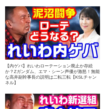
【内ゲバ】れいわローテーション廃止か存続
か？Zガンダム、エマ・シーン声優が激怒！無能
な高井副幹事長の説明は二転三転【KSLチャン
ネル】