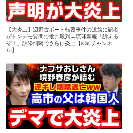
【大炎上】辺野古ボート転覆事件の遺族に記者
がトンデモ質問で批判殺到→琉球新報「訴える
ぞ！」訴訟恫喝でさらに炎上【KSLチャンネ
ル】