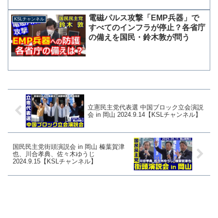
は9日、南北共同連絡事務所や軍同士の通
信回線による定時連絡を9日午前に試みた
電磁パルス攻撃「EMP兵器」で
KSLチャンネル
が、北朝鮮が電...
すべてのインフラが停止？各省庁
の備えを国民・鈴木敦が問う
立憲民主党代表選 中国ブロック立会演説
会 in 岡山 2024.9.14【KSLチャンネル】
国民民主党街頭演説会 in 岡山 榛葉賀津
也、川合孝典、佐々木ゆうじ
2024.9.15【KSLチャンネル】