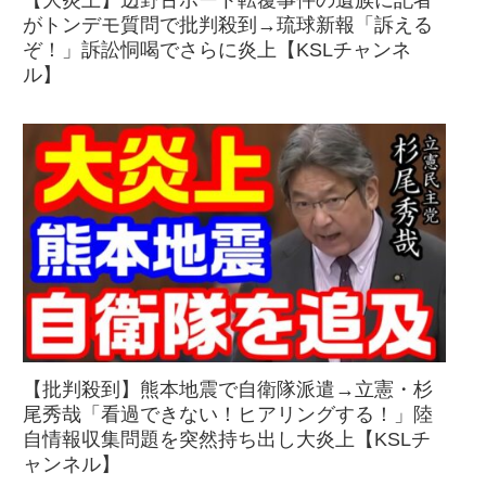
【大炎上】辺野古ボート転覆事件の遺族に記者
がトンデモ質問で批判殺到→琉球新報「訴える
ぞ！」訴訟恫喝でさらに炎上【KSLチャンネ
ル】
【批判殺到】熊本地震で自衛隊派遣→立憲・杉
尾秀哉「看過できない！ヒアリングする！」陸
自情報収集問題を突然持ち出し大炎上【KSLチ
ャンネル】