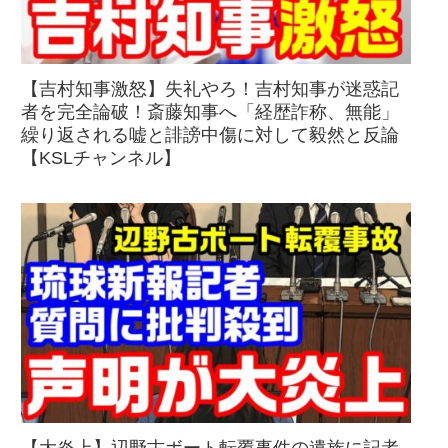
【吉村知事激怒】失礼やろ！吉村知事が迷惑記
者を完全論破！斎藤知事へ「経歴詐称、無能」
繰り返される嘘と誹謗中傷に対して毅然と反論
【KSLチャンネル】