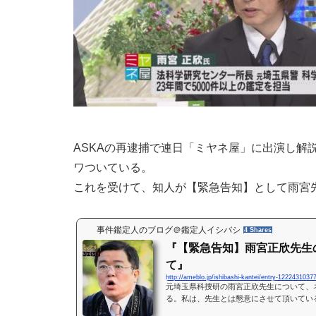
ASKAの再逮捕で連日「ミヤネ屋」に出演し解
ワついている。
これを受けて、知人が【緊急告知】として雨宮
事件鑑定人のブログ＠鑑定人イシバシ
4 Shares
『【緊急告知】雨宮正欣先生
て』
http://ameblo.jp/ishibashi-kantei/entry-1222431037
元埼玉県科捜研の雨宮正欣先生について、
る。私は、先生とは懇意にさせて頂いてい
多分、ヅラ疑惑が出ているのは…