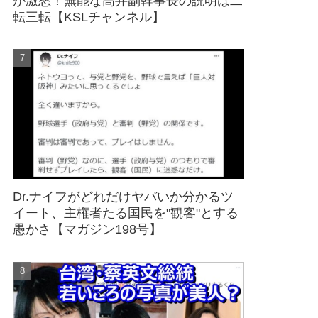
が激怒！無能な高井副幹事長の説明は二
転三転【KSLチャンネル】
Dr.ナイフがどれだけヤバいか分かるツ
イート、主権者たる国民を"観客"とする
愚かさ【マガジン198号】