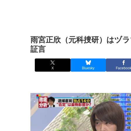
雨宮正欣（元科捜研）はヅラ
証言
X
Bluesky
Faceboo