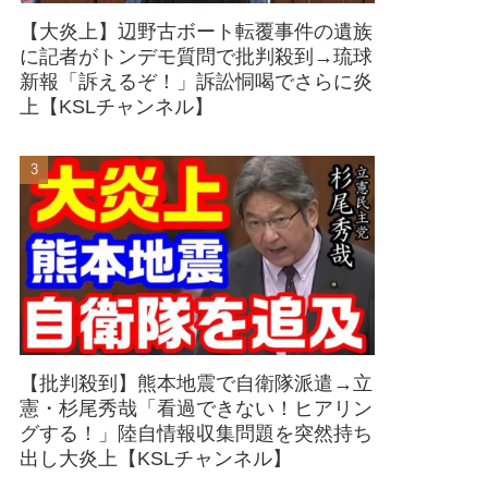
【大炎上】辺野古ボート転覆事件の遺族
に記者がトンデモ質問で批判殺到→琉球
新報「訴えるぞ！」訴訟恫喝でさらに炎
上【KSLチャンネル】
【批判殺到】熊本地震で自衛隊派遣→立
憲・杉尾秀哉「看過できない！ヒアリン
グする！」陸自情報収集問題を突然持ち
出し大炎上【KSLチャンネル】