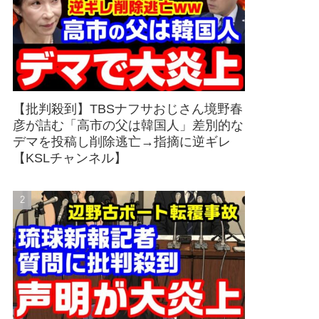
【批判殺到】TBSナフサおじさん境野春
彦が詰む「高市の父は韓国人」差別的な
デマを投稿し削除逃亡→指摘に逆ギレ
【KSLチャンネル】