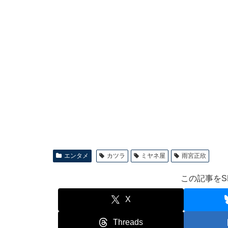
エンタメ
カツラ
ミヤネ屋
雨宮正欣
この記事をS
X
Threads