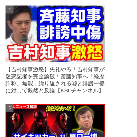
【吉村知事激怒】失礼やろ！吉村知事が
迷惑記者を完全論破！斎藤知事へ「経歴
詐称、無能」繰り返される嘘と誹謗中傷
に対して毅然と反論【KSLチャンネル】