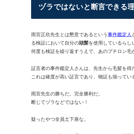
ヅラではないと断言できる
雨宮正欣先生とは懇意であるという
事件鑑定人
る検証において自分の
頭髪
を使用しているらし
何度も検証を繰り返すうえで、あのプチロン毛
証言者の事件鑑定人さんは、先生から毛髪を得
これは確度が高い証言であり、物証も揃ってい
雨宮先生の勝ちだ。完全勝利だ。
断じてヅラなどではない！
疑ったやつ全員土下座な。