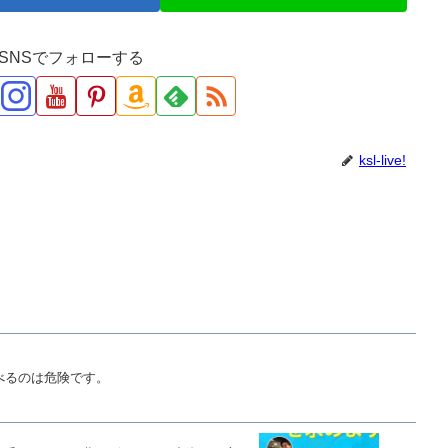
ve!をSNSでフォローする
ksl-live!
べるのは危険です。