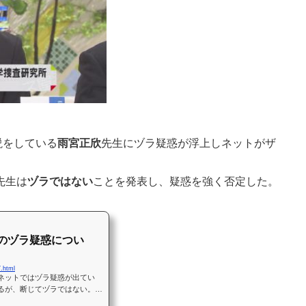
説をしている
雨宮正欣
先生にヅラ疑惑が浮上しネットがザ
先生は
ヅラではない
ことを発表し、疑惑を強く否定した。
のヅラ疑惑につい
7.html
ネットではヅラ疑惑が出てい
るが、断じてヅラではない。