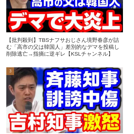
【批判殺到】TBSナフサおじさん境野春彦が詰
む「高市の父は韓国人」差別的なデマを投稿し
削除逃亡→指摘に逆ギレ【KSLチャンネル】