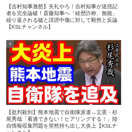
【吉村知事激怒】失礼やろ！吉村知事が迷惑記
者を完全論破！斎藤知事へ「経歴詐称、無能」
繰り返される嘘と誹謗中傷に対して毅然と反論
【KSLチャンネル】
【批判殺到】熊本地震で自衛隊派遣→立憲・杉
尾秀哉「看過できない！ヒアリングする！」陸
自情報収集問題を突然持ち出し大炎上【KSLチ