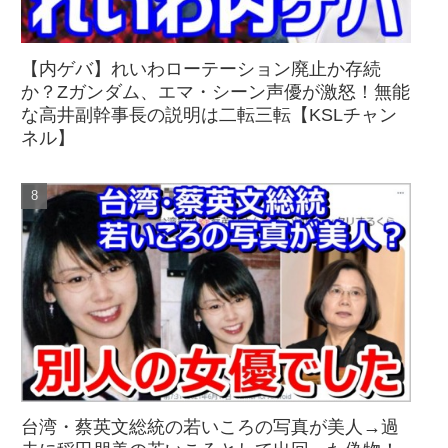
【内ゲバ】れいわローテーション廃止か存続
か？Zガンダム、エマ・シーン声優が激怒！無能
な高井副幹事長の説明は二転三転【KSLチャン
ネル】
台湾・蔡英文総統の若いころの写真が美人→過