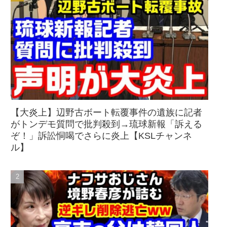
【大炎上】辺野古ボート転覆事件の遺族に記者
がトンデモ質問で批判殺到→琉球新報「訴える
ぞ！」訴訟恫喝でさらに炎上【KSLチャンネ
ル】