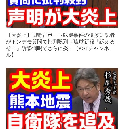
【大炎上】辺野古ボート転覆事件の遺族に記者
がトンデモ質問で批判殺到→琉球新報「訴える
ぞ！」訴訟恫喝でさらに炎上【KSLチャンネ
ル】