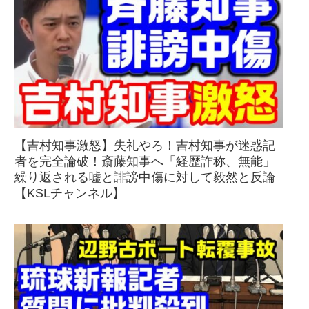
【吉村知事激怒】失礼やろ！吉村知事が迷惑記
者を完全論破！斎藤知事へ「経歴詐称、無能」
繰り返される嘘と誹謗中傷に対して毅然と反論
【KSLチャンネル】