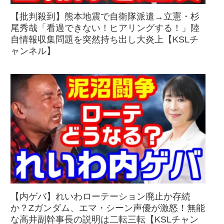
【批判殺到】熊本地震で自衛隊派遣→立憲・杉
尾秀哉「看過できない！ヒアリングする！」陸
自情報収集問題を突然持ち出し大炎上【KSLチ
ャンネル】
【内ゲバ】れいわローテーション廃止か存続
か？Zガンダム、エマ・シーン声優が激怒！無能
な高井副幹事長の説明は二転三転【KSLチャン