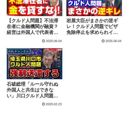
【クルド人問題】不法滞
岩屋大臣がまさかの逆ギ
在者に金融機関が融資？
レ！クルド人問題でビザ
経営は外国人で代表者は
免除停止を求められイラ
日本人 維新・高橋英明議
イラしてしまう 維新・高
2025.06.04
2025.06.04
員の質疑【KSLチャンネ
橋英明議員の質疑【KSL
ル】
チャンネル】
KSLチャンネル
石破総理「ルール守れぬ
外国人と共生はできな
い」川口クルド人問題の
質疑で答弁！強制送還を
2025.02.23
粛々と実行する方針を明
言【KSLチャンネル】