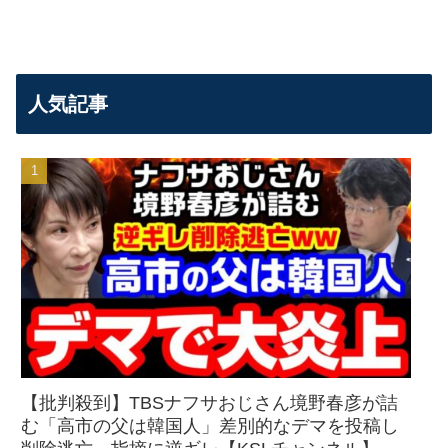
人気記事
【批判殺到】TBSナフサおじさん境野春彦が詰
む「高市の父は韓国人」差別的なデマを投稿し