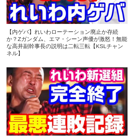
【内ゲバ】れいわローテーション廃止か存続
か？Zガンダム、エマ・シーン声優が激怒！無能
な高井副幹事長の説明は二転三転【KSLチャン
ネル】