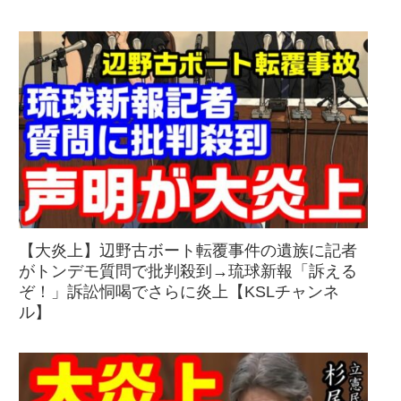
【大炎上】辺野古ボート転覆事件の遺族に記者
がトンデモ質問で批判殺到→琉球新報「訴える
ぞ！」訴訟恫喝でさらに炎上【KSLチャンネ
ル】