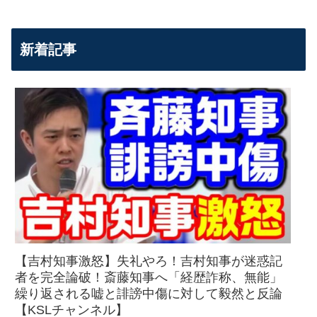
新着記事
【吉村知事激怒】失礼やろ！吉村知事が迷惑記
者を完全論破！斎藤知事へ「経歴詐称、無能」
繰り返される嘘と誹謗中傷に対して毅然と反論
【KSLチャンネル】