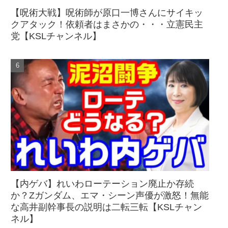
【呪術大戦】呪術師が原口一博さんにサイキッ
クアタック！依頼者はまさかの・・・立憲民主
党【KSLチャンネル】
【内ゲバ】れいわローテーション廃止か存続
か？Zガンダム、エマ・シーン声優が激怒！無能
な高井副幹事長の説明は二転三転【KSLチャン
ネル】