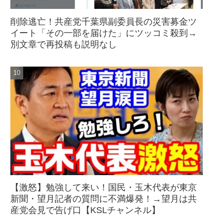
削除逃亡！共産党千葉県副委員長の災害募金ツ
イート「その一部を届けた」にツッコミ殺到→
別文章で再投稿も説明なし
【激怒】勉強して来い！国民・玉木代表が東京
新聞・望月記者の質問に不満爆発！→望月は共
産党会見で告げ口【KSLチャンネル】