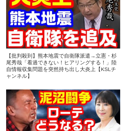
【批判殺到】熊本地震で自衛隊派遣→立憲・杉
尾秀哉「看過できない！ヒアリングする！」陸
自情報収集問題を突然持ち出し大炎上【KSLチ
ャンネル】