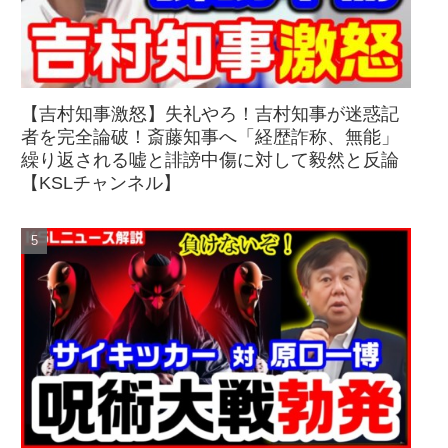
【吉村知事激怒】失礼やろ！吉村知事が迷惑記
者を完全論破！斎藤知事へ「経歴詐称、無能」
繰り返される嘘と誹謗中傷に対して毅然と反論
【KSLチャンネル】