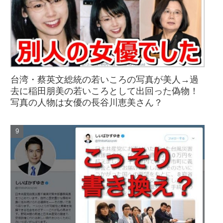
台湾・蔡英文総統の若いころの写真が美人→過
去に稲田朋美の若いころとして出回った偽物！
写真の人物は女優の長谷川恵美さん？