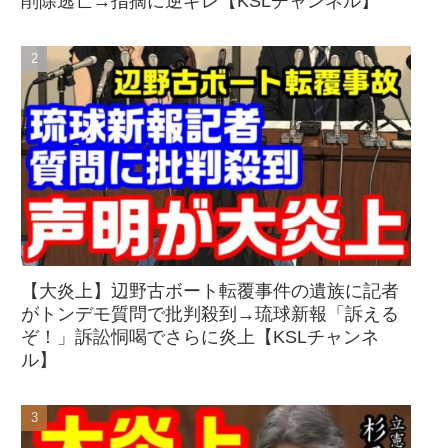
削除逃亡→指摘に逆ギレ【KSLチャンネル】
【大炎上】辺野古ボート転覆事件の遺族に記者
がトンデモ質問で批判殺到→琉球新報「訴える
ぞ！」訴訟恫喝でさらに炎上【KSLチャンネ
ル】