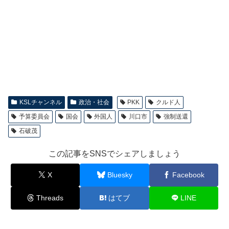
KSLチャンネル
政治・社会
PKK
クルド人
予算委員会
国会
外国人
川口市
強制送還
石破茂
この記事をSNSでシェアしましょう
X
Bluesky
Facebook
Threads
はてブ
LINE