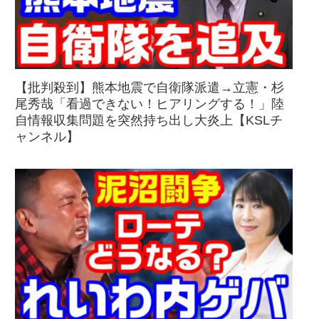
【批判殺到】熊本地震で自衛隊派遣→立憲・杉
尾秀哉「看過できない！ヒアリングする！」陸
自情報収集問題を突然持ち出し大炎上【KSLチ
ャンネル】