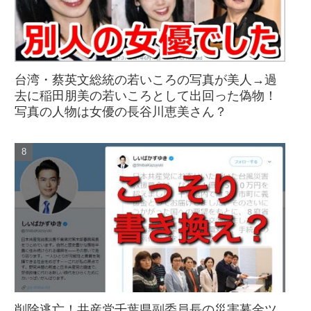
台湾・蔡英文総統の若いころの写真が美人→過
去に稲田朋美の若いころとして出回った偽物！
写真の人物は女優の長谷川恵美さん？
削除逃亡！共産党千葉県副委員長の災害募金ツ