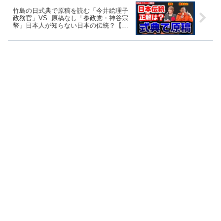
竹島の日式典で原稿を読む「今井絵理子
政務官」VS. 原稿なし「参政党・神谷宗
幣」日本人が知らない日本の伝統？【マ
ガジン239号】