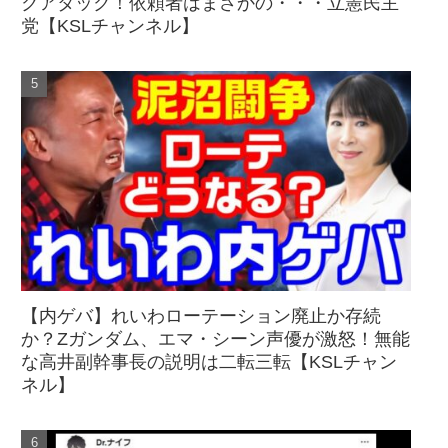
クアタック！依頼者はまさかの・・・立憲民主
党【KSLチャンネル】
【内ゲバ】れいわローテーション廃止か存続
か？Zガンダム、エマ・シーン声優が激怒！無能
な高井副幹事長の説明は二転三転【KSLチャン
ネル】