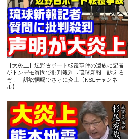
【大炎上】辺野古ボート転覆事件の遺族に記者
がトンデモ質問で批判殺到→琉球新報「訴える
ぞ！」訴訟恫喝でさらに炎上【KSLチャンネ
ル】