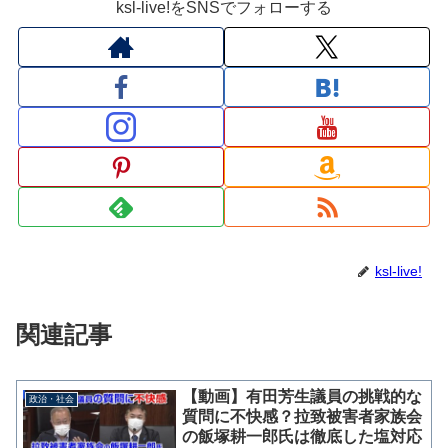
ksl-live!をSNSでフォローする
ksl-live!
関連記事
【動画】有田芳生議員の挑戦的な
政治・社会
質問に不快感？拉致被害者家族会
の飯塚耕一郎氏は徹底した塩対応