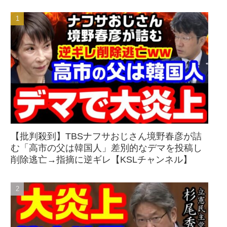
【批判殺到】TBSナフサおじさん境野春彦が詰
む「高市の父は韓国人」差別的なデマを投稿し
削除逃亡→指摘に逆ギレ【KSLチャンネル】