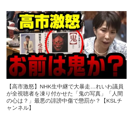
【高市激怒】NHK生中継で大暴走…れいわ議員
が全視聴者を凍り付かせた「鬼の写真」「人間
の心は？」最悪の誹謗中傷で懲罰か？【KSLチ
ャンネル】