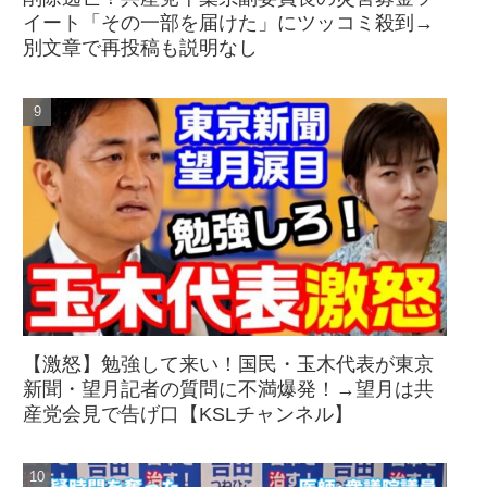
イート「その一部を届けた」にツッコミ殺到→
別文章で再投稿も説明なし
【激怒】勉強して来い！国民・玉木代表が東京
新聞・望月記者の質問に不満爆発！→望月は共
産党会見で告げ口【KSLチャンネル】