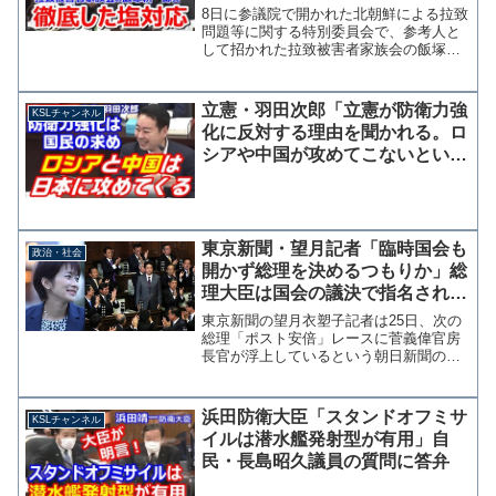
8日に参議院で開かれた北朝鮮による拉致
問題等に関する特別委員会で、参考人と
して招かれた拉致被害者家族会の飯塚耕
一郎氏が立憲民主党の有田芳生参院議員
の質問に不快感を示す場面があった。
有田氏の質問はまるで参考人を追及する
立憲・羽田次郎「立憲が防衛力強
KSLチャンネル
かのような内容で、救う...
化に反対する理由を聞かれる。ロ
シアや中国が攻めてこないという
のは非現実的」正しいことを言っ
てしまう
東京新聞・望月記者「臨時国会も
政治・社会
開かず総理を決めるつもりか」総
理大臣は国会の議決で指名される
ことを知らない模様
東京新聞の望月衣塑子記者は25日、次の
総理「ポスト安倍」レースに菅義偉官房
長官が浮上しているという朝日新聞の記
事を引用し「永田町で言われ始めている
のが、麻生代行後に国会議員票で菅総裁
を決めるとの説。臨時国会も開かず永田
浜田防衛大臣「スタンドオフミサ
KSLチャンネル
町の論理で総理を決める...
イルは潜水艦発射型が有用」自
民・長島昭久議員の質問に答弁