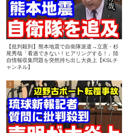
【批判殺到】熊本地震で自衛隊派遣→立憲・杉
尾秀哉「看過できない！ヒアリングする！」陸
自情報収集問題を突然持ち出し大炎上【KSLチ
ャンネル】