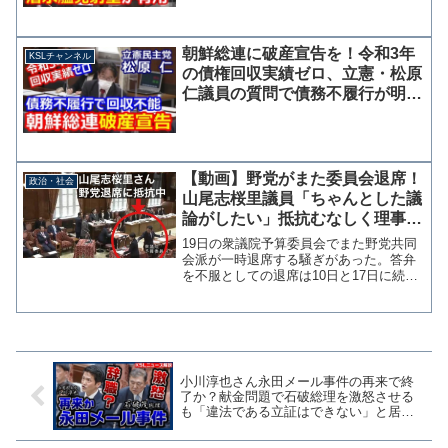
朝鮮総連に破産宣告を！令和3年
KSLチャンネル
の債権回収実績ゼロ、立憲・松原
仁議員の質問で債務不履行が明ら
かに
【動画】野党がまた委員会退席！
政治・社会
山尾志桜里議員「ちゃんとした議
論がしたい」抵抗むなしく理事に
連れ出される
19日の衆議院予算委員会でまた野党共同
会派が一時退席する騒ぎがあった。答弁
を不服としての退席は10日と17日に続い
て3回目の退席となる。 質問に立ってい
た立憲民主党の山尾志桜里議員が、人事
院給与局長の答弁が曖昧であったため
「私はちゃんとした...
小川淳也さん永田メール事件の再来で終
了か？献金問題で石破総理を激怒させる
も「違法である立証はできない」と居直
る醜態【KSLチャンネル】