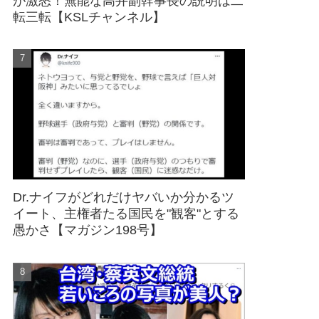
が激怒！無能な高井副幹事長の説明は二
転三転【KSLチャンネル】
Dr.ナイフがどれだけヤバいか分かるツ
イート、主権者たる国民を"観客"とする
愚かさ【マガジン198号】