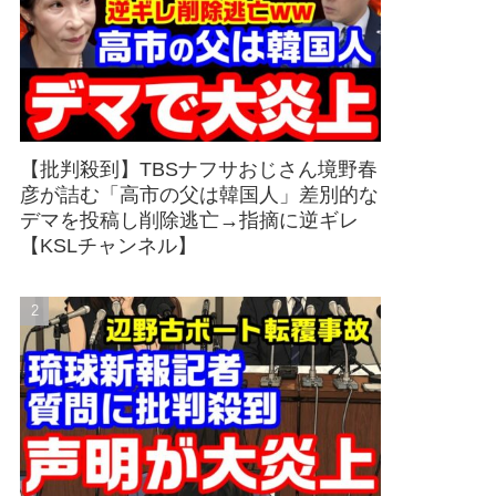
【批判殺到】TBSナフサおじさん境野春
彦が詰む「高市の父は韓国人」差別的な
デマを投稿し削除逃亡→指摘に逆ギレ
【KSLチャンネル】