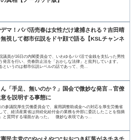
でデマ！パパ活売春は女性だけ逮捕される？吉田晴
無視して都市伝説をドヤ顔で語る【KSLチャンネ
院議員が16日の内閣委員会で、いわゆるパパ活で金銭を支払った男性
う発言を行い、売春防止法を「おかしな法律」と批判しています。
というのは都市伝説レベルの話であって、売...
さん「手足、無いのか？」国会で微妙な発言→官僚
趣意を説明する事態に
日の参議院厚生労働委員会で、雇用調整助成金への対応を厚生労働省
して、経済産業省は持続化給付金の業務を外部に委託したことを指摘
と質問する場面があった。 微妙な表現であっ...
憲民主党の”やべえやつ”おおつき紅葉がネチネチ