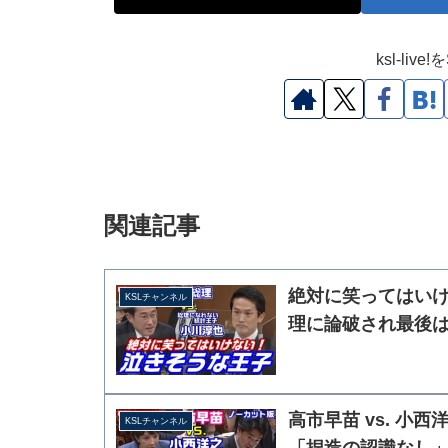
ksl-li
関連記事
絶対に笑ってはいけ
KSLチャンネル
理に論破され最後
高市早苗 vs. 
KSLチャンネル
「捏造の認識なし