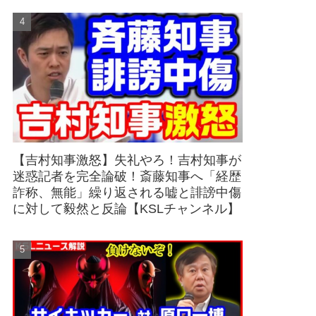
【吉村知事激怒】失礼やろ！吉村知事が
迷惑記者を完全論破！斎藤知事へ「経歴
詐称、無能」繰り返される嘘と誹謗中傷
に対して毅然と反論【KSLチャンネル】