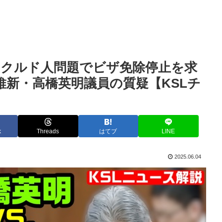
！クルド人問題でビザ免除停止を求
維新・高橋英明議員の質疑【KSLチ
k
Threads
はてブ
LINE
2025.06.04