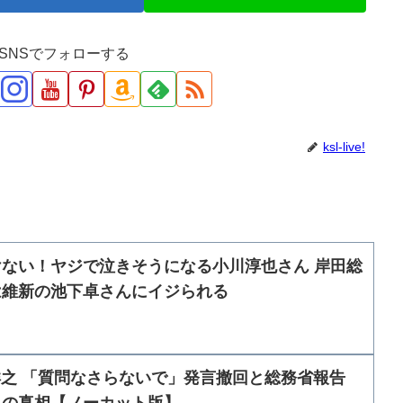
ve!をSNSでフォローする
ksl-live!
ない！ヤジで泣きそうになる小川淳也さん 岸田総
は維新の池下卓さんにイジられる
小西洋之 「質問なさらないで」発言撤回と総務省報告
」の真相【ノーカット版】