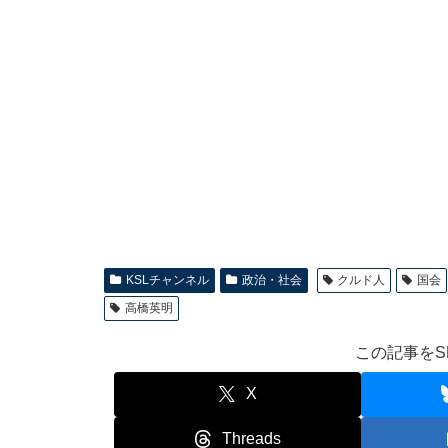
KSLチャンネル
政治・社会
クルド人
国会
高橋英明
この記事をS
X
Threads