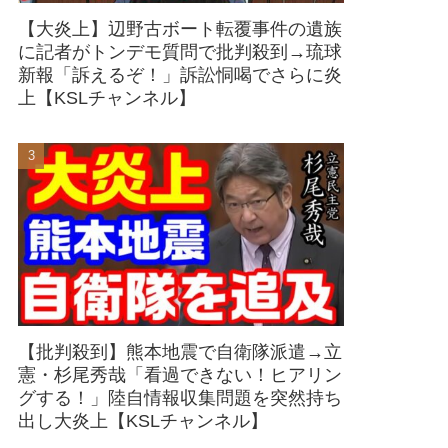
【大炎上】辺野古ボート転覆事件の遺族
に記者がトンデモ質問で批判殺到→琉球
新報「訴えるぞ！」訴訟恫喝でさらに炎
上【KSLチャンネル】
【批判殺到】熊本地震で自衛隊派遣→立
憲・杉尾秀哉「看過できない！ヒアリン
グする！」陸自情報収集問題を突然持ち
出し大炎上【KSLチャンネル】