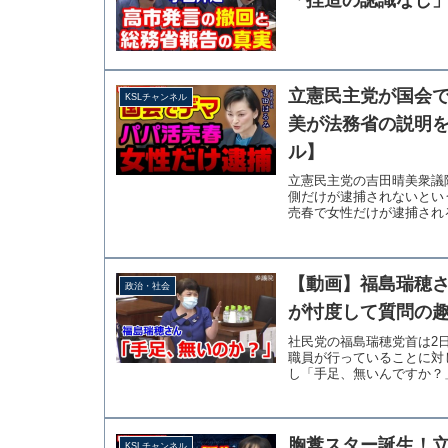
立憲民主党が国会
KSLチャンネル
美が法務省の説明を
ル】
立憲民主党の吉田晴美衆議
側だけが逮捕されないとい
売春で女性だけが逮捕される
【動画】福島瑞穂
政治・社会
が忖度して質問の
社民党の福島瑞穂党首は2
職員が行っていることに対
し「手足、無いんですか？」
胸糞スター誕生！立
KSLチャンネル