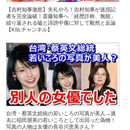
【吉村知事激怒】失礼やろ！吉村知事が迷惑記
者を完全論破！斎藤知事へ「経歴詐称、無能」
繰り返される嘘と誹謗中傷に対して毅然と反論
【KSLチャンネル】
台湾・蔡英文総統の若いころの写真が美人→過
去に稲田朋美の若いころとして出回った偽物！
写真の人物は女優の長谷川恵美さん？