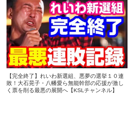
【完全終了】れいわ新選組、悪夢の選挙１０連
敗！大石晃子・八幡愛ら無能幹部の応援が激し
く票を削る最悪の展開へ【KSLチャンネル】