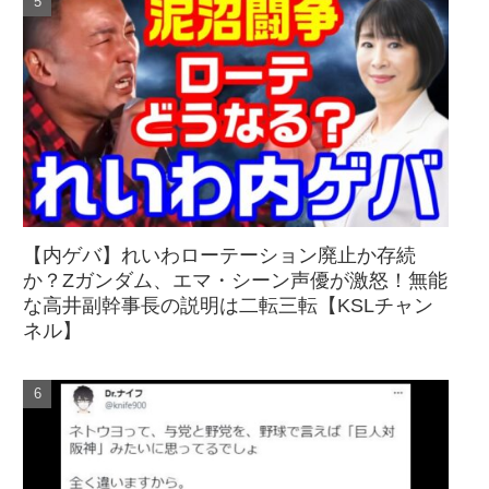
【内ゲバ】れいわローテーション廃止か存続
か？Zガンダム、エマ・シーン声優が激怒！無能
な高井副幹事長の説明は二転三転【KSLチャン
ネル】