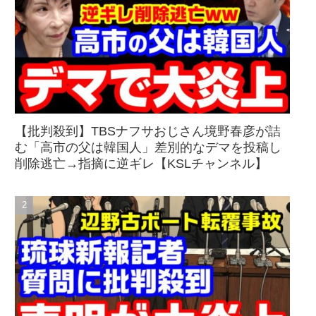
【批判殺到】TBSナフサおじさん境野春彦が詰
む「高市の父は韓国人」差別的なデマを投稿し
削除逃亡→指摘に逆ギレ【KSLチャンネル】