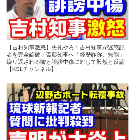
【吉村知事激怒】失礼やろ！吉村知事が迷惑記
者を完全論破！斎藤知事へ「経歴詐称、無能」
繰り返される嘘と誹謗中傷に対して毅然と反論
【KSLチャンネル】