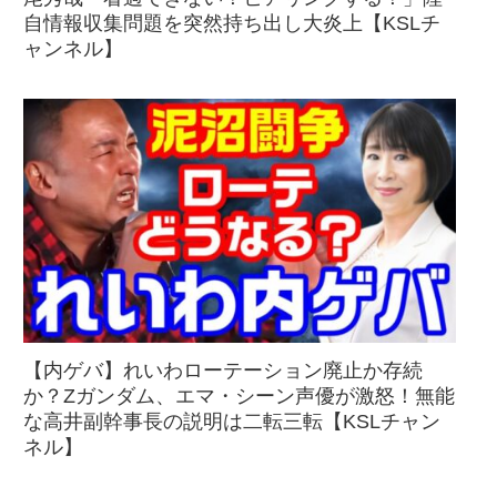
自情報収集問題を突然持ち出し大炎上【KSLチ
ャンネル】
【内ゲバ】れいわローテーション廃止か存続
か？Zガンダム、エマ・シーン声優が激怒！無能
な高井副幹事長の説明は二転三転【KSLチャン
ネル】