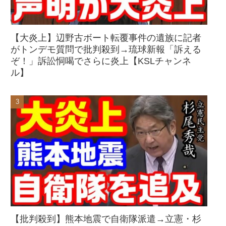
【大炎上】辺野古ボート転覆事件の遺族に記者
がトンデモ質問で批判殺到→琉球新報「訴える
ぞ！」訴訟恫喝でさらに炎上【KSLチャンネ
ル】
【批判殺到】熊本地震で自衛隊派遣→立憲・杉