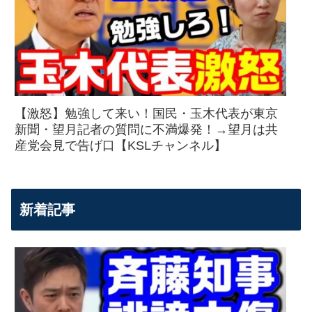
【激怒】勉強して来い！国民・玉木代表が東京
新聞・望月記者の質問に不満爆発！→望月は共
産党会見で告げ口【KSLチャンネル】
新着記事