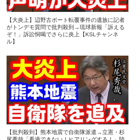
【大炎上】辺野古ボート転覆事件の遺族に記者
がトンデモ質問で批判殺到→琉球新報「訴える
ぞ！」訴訟恫喝でさらに炎上【KSLチャンネ
ル】
【批判殺到】熊本地震で自衛隊派遣→立憲・杉
尾秀哉「看過できない！ヒアリングする！」陸