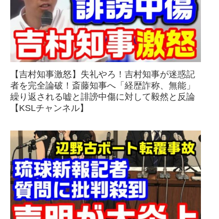
【吉村知事激怒】失礼やろ！吉村知事が迷惑記
者を完全論破！斎藤知事へ「経歴詐称、無能」
繰り返される嘘と誹謗中傷に対して毅然と反論
【KSLチャンネル】