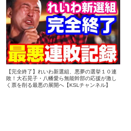
【完全終了】れいわ新選組、悪夢の選挙１０連
敗！大石晃子・八幡愛ら無能幹部の応援が激し
く票を削る最悪の展開へ【KSLチャンネル】