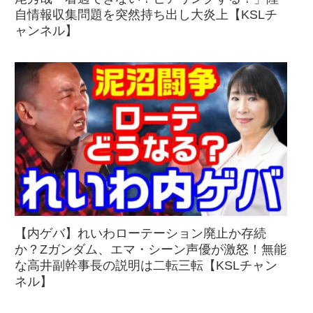
自情報収集問題を突然持ち出し大炎上【KSLチ
ャンネル】
【内ゲバ】れいわローテーション廃止か存続
か？Zガンダム、エマ・シーン声優が激怒！無能
な高井副幹事長の説明は二転三転【KSLチャン
ネル】