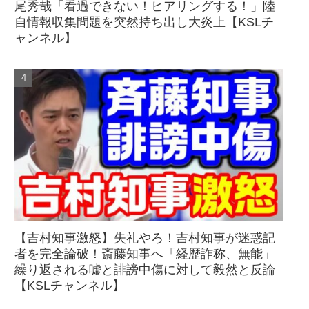
尾秀哉「看過できない！ヒアリングする！」陸
自情報収集問題を突然持ち出し大炎上【KSLチ
ャンネル】
【吉村知事激怒】失礼やろ！吉村知事が迷惑記
者を完全論破！斎藤知事へ「経歴詐称、無能」
繰り返される嘘と誹謗中傷に対して毅然と反論
【KSLチャンネル】