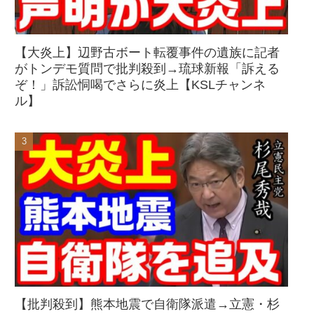
【大炎上】辺野古ボート転覆事件の遺族に記者
がトンデモ質問で批判殺到→琉球新報「訴える
ぞ！」訴訟恫喝でさらに炎上【KSLチャンネ
ル】
【批判殺到】熊本地震で自衛隊派遣→立憲・杉