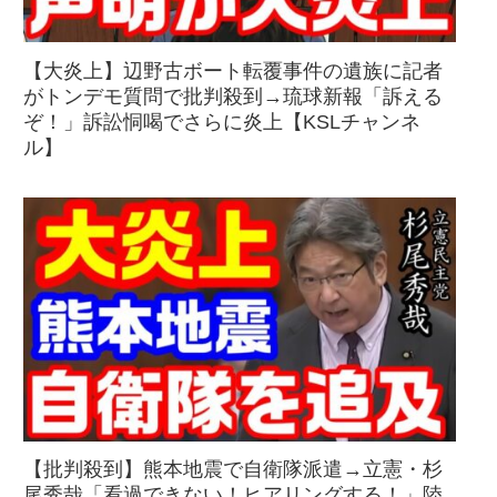
【大炎上】辺野古ボート転覆事件の遺族に記者
がトンデモ質問で批判殺到→琉球新報「訴える
ぞ！」訴訟恫喝でさらに炎上【KSLチャンネ
ル】
【批判殺到】熊本地震で自衛隊派遣→立憲・杉
尾秀哉「看過できない！ヒアリングする！」陸