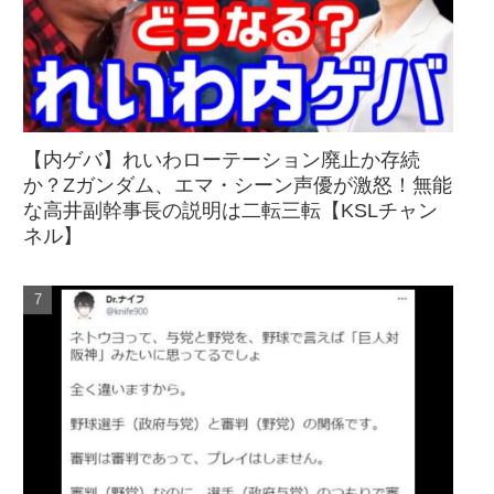
【内ゲバ】れいわローテーション廃止か存続
か？Zガンダム、エマ・シーン声優が激怒！無能
な高井副幹事長の説明は二転三転【KSLチャン
ネル】