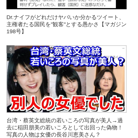
Dr.ナイフがどれだけヤバいか分かるツイート、
主権者たる国民を"観客"とする愚かさ【マガジン
198号】
台湾・蔡英文総統の若いころの写真が美人→過
去に稲田朋美の若いころとして出回った偽物！
写真の人物は女優の長谷川恵美さん？