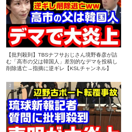
【批判殺到】TBSナフサおじさん境野春彦が詰
む「高市の父は韓国人」差別的なデマを投稿し
削除逃亡→指摘に逆ギレ【KSLチャンネル】