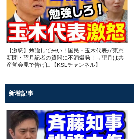
【激怒】勉強して来い！国民・玉木代表が東京
新聞・望月記者の質問に不満爆発！→望月は共
産党会見で告げ口【KSLチャンネル】
新着記事