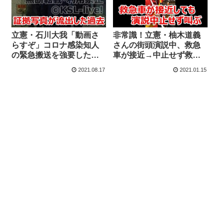
非常識！立憲・柚木道義
立憲・石川大我「動画さ
さんの街頭演説中、救急
らすぞ」コロナ感染知人
車が接近→中止せず救急
の緊急搬送を強要した疑
車について叫ぶ
い、文春が報道→本人が
2021.08.17
2021.01.15
否定も証拠写真が流出し
た過去