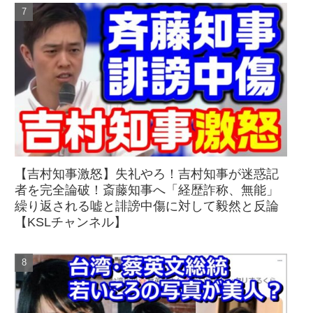
【吉村知事激怒】失礼やろ！吉村知事が迷惑記
者を完全論破！斎藤知事へ「経歴詐称、無能」
繰り返される嘘と誹謗中傷に対して毅然と反論
【KSLチャンネル】