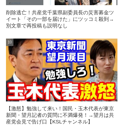
削除逃亡！共産党千葉県副委員長の災害募金ツ
イート「その一部を届けた」にツッコミ殺到→
別文章で再投稿も説明なし
【激怒】勉強して来い！国民・玉木代表が東京
新聞・望月記者の質問に不満爆発！→望月は共
産党会見で告げ口【KSLチャンネル】