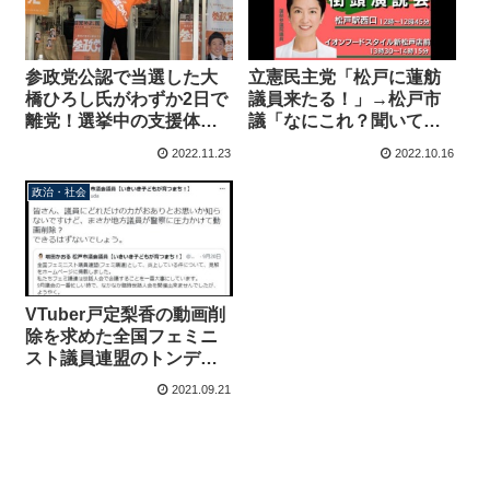
参政党公認で当選した大
立憲民主党「松戸に蓮舫
橋ひろし氏がわずか2日で
議員来たる！」→松戸市
離党！選挙中の支援体制
議「なにこれ？聞いてな
に不満か？
い…」街宣告知に無断で
2022.11.23
2022.10.16
市議らの名前と顔写真掲
載
政治・社会
VTuber戸定梨香の動画削
除を求めた全国フェミニ
スト議員連盟のトンデモ
言い訳「削除は千葉県
2021.09.21
警、議員に力ない」