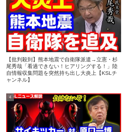
【批判殺到】熊本地震で自衛隊派遣→立憲・杉
尾秀哉「看過できない！ヒアリングする！」陸
自情報収集問題を突然持ち出し大炎上【KSLチ
ャンネル】