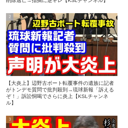
削除逃亡→指摘に逆ギレ【KSLチャンネル】
【大炎上】辺野古ボート転覆事件の遺族に記者
がトンデモ質問で批判殺到→琉球新報「訴える
ぞ！」訴訟恫喝でさらに炎上【KSLチャンネ
ル】