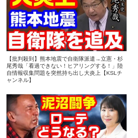
【批判殺到】熊本地震で自衛隊派遣→立憲・杉
尾秀哉「看過できない！ヒアリングする！」陸
自情報収集問題を突然持ち出し大炎上【KSLチ
ャンネル】