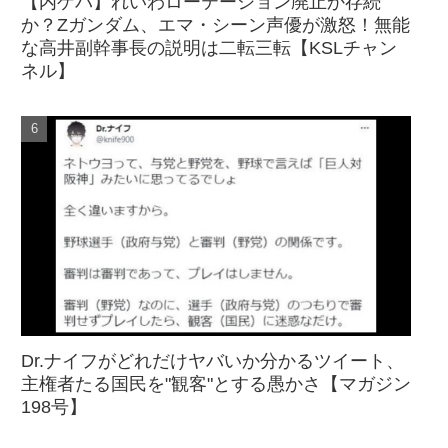
【内ゲバ】れいわローテーション廃止か存続
か？Zガンダム、エマ・シーン声優が激怒！無能
な高井副幹事長の説明は二転三転【KSLチャン
ネル】
Dr.ナイフがどれだけヤバいか分かるツイート、
主権者たる国民を"観客"とする愚かさ【マガジン
198号】