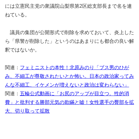
には立憲民主党の衆議院山梨県第2区総支部長まで名を連
ねている。
議員の集団が公開形式で削除を求めておいて、炎上した
ら「県警が削除した」というのはあまりにも都合の良い解
釈ではないか。
関連：
フェミニストの本性！北原みのり「ブス男のひが
み、不細工が尊敬されたいとか怖い。日本の政治家ってみ
んな不細工、イケメンが増えないと政治は変わらない」
関連：
五輪公式動画に「お尻のアップが目立つ。性的消
費」と批判する勝部元気の欺瞞と嘘！女性選手の臀部を拡
大、切り取って拡散