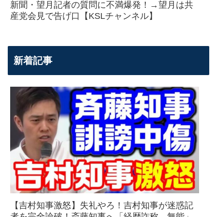
新聞・望月記者の質問に不満爆発！→望月は共
産党会見で告げ口【KSLチャンネル】
新着記事
【吉村知事激怒】失礼やろ！吉村知事が迷惑記
者を完全論破！斎藤知事へ「経歴詐称、無能」