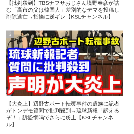
【批判殺到】TBSナフサおじさん境野春彦が詰
む「高市の父は韓国人」差別的なデマを投稿し
削除逃亡→指摘に逆ギレ【KSLチャンネル】
【大炎上】辺野古ボート転覆事件の遺族に記者
がトンデモ質問で批判殺到→琉球新報「訴える
ぞ！」訴訟恫喝でさらに炎上【KSLチャンネ
ル】