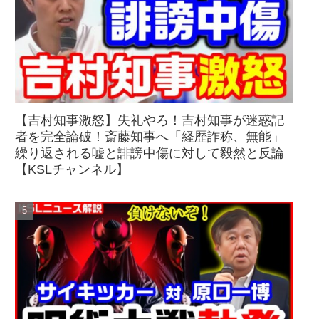
【吉村知事激怒】失礼やろ！吉村知事が迷惑記
者を完全論破！斎藤知事へ「経歴詐称、無能」
繰り返される嘘と誹謗中傷に対して毅然と反論
【KSLチャンネル】