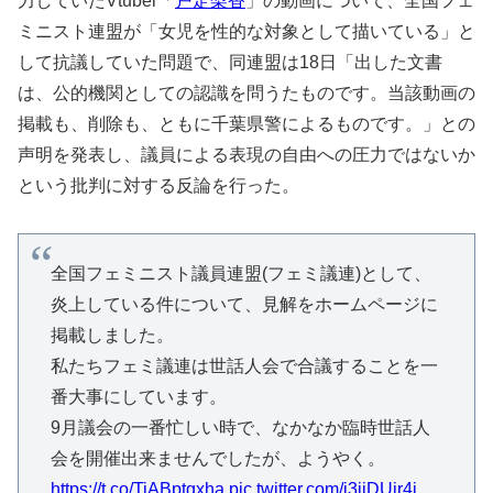
力していたVtuber「
戸定梨香
」の動画について、全国フェ
ミニスト連盟が「女児を性的な対象として描いている」と
して抗議していた問題で、同連盟は18日「出した文書
は、公的機関としての認識を問うたものです。当該動画の
掲載も、削除も、ともに千葉県警によるものです。」との
声明を発表し、議員による表現の自由への圧力ではないか
という批判に対する反論を行った。
全国フェミニスト議員連盟(フェミ議連)として、
炎上している件について、見解をホームページに
掲載しました。
私たちフェミ議連は世話人会で合議することを一
番大事にしています。
9月議会の一番忙しい時で、なかなか臨時世話人
会を開催出来ませんでしたが、ようやく。
https://t.co/TiABptgxha
pic.twitter.com/j3jjDUjr4i