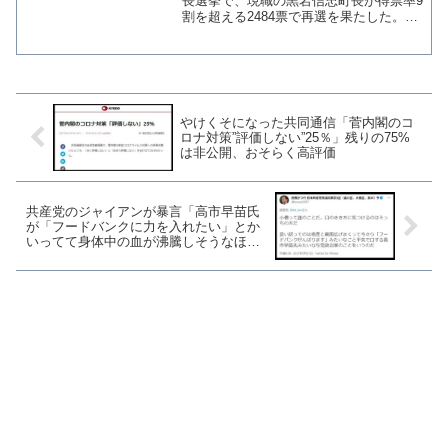
される
長選挙で、現職の黒岩信忠町長が得票率9
割を超える2484票で再選を果たした。黒
岩町長から町長室で性的な被害を受けた
と主張して、その後にリコール（解職請
求）が成立した新井祥子元町議は僅か141
票の得票で落...
やけくそになった共同通信「菅内閣のコ
ロナ対策”評価しない”25％」残りの75%
は非公開、おそらく高評価
共産党のジャイアンが暴言「高市早苗氏
が「フードバンクに力を入れたい」とか
いってて身体中の血が沸騰しそうなほど
腹が立っている」