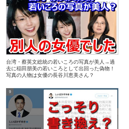
台湾・蔡英文総統の若いころの写真が美人→過
去に稲田朋美の若いころとして出回った偽物！
写真の人物は女優の長谷川恵美さん？