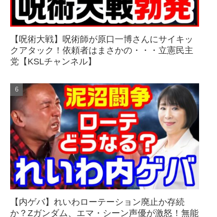
【呪術大戦】呪術師が原口一博さんにサイキッ
クアタック！依頼者はまさかの・・・立憲民主
党【KSLチャンネル】
【内ゲバ】れいわローテーション廃止か存続
か？Zガンダム、エマ・シーン声優が激怒！無能