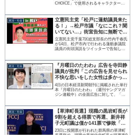
CHOICE」で使用されるキャラクターが
炎上している。キャラクターは女子高生
の設定で、いわゆる"萌えキャラ"だ。
【環境省のキャラ紹介①：君野イマ・ミ
立憲民主党「松戸に蓮舫議員来た
政治・社会
ライ】ぐうたら生活...
る！」→松戸市議「なにこれ？聞
いてない…」街宣告知に無断で市
議らの名前と顔写真掲載
立憲民主党千葉7区総支部長の竹内千春氏
が14日、松戸市内で行われる蓮舫参議院
議員の街頭演説をツイッターで告知した
ところ、同党の松戸市議が「なにこれ？
聞いてない…」と、弁士であるかのよう
に名前と顔写真を掲載されたことに異議
『月曜日のたわわ』広告を寺田静
政治・社会
を唱える事態となって...
議員が批判「この広告を見せられ
不快な思いをした女性は多かった
はず。ダメだと気づかない社会に
4日の日本経済新聞朝刊に掲載された単行
生きていることが恥ずかしい」
本『月曜日のたわわ』（週刊ヤングマガ
ジン連載中）の全面広告に対して、「女
子高生を癒しの対象にしている」など一
部で批判の声が上がり論争となってい
る。 無所属の寺田静参院議員は9日、こ
【草津町長選】現職の黒岩町長が
政治・社会
の問題を取り上げたハフ...
9割を超える得票で再選、新井祥
子元町議は僅か141票で惨敗「セ
カンドレイプの町」が完全に否定
23日に投開票が行われた群馬県の草津町