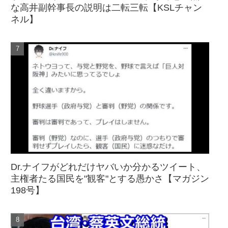
な高井副幹事長の説明は二転三転【KSLチャン
ネル】
Dr.ナイフがどれだけヤバいか分かるツイート、
主権者たる国民を"観客"とする愚かさ【マガジン
198号】