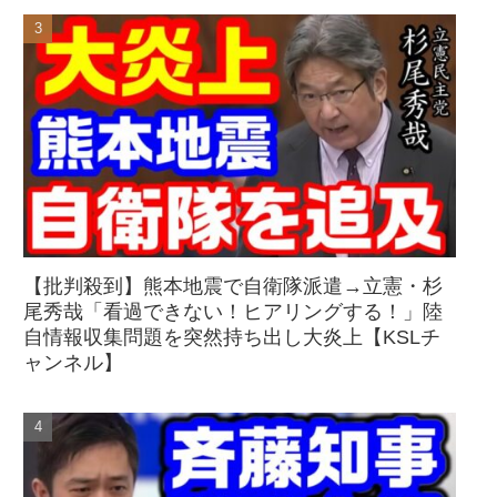
【批判殺到】熊本地震で自衛隊派遣→立憲・杉
尾秀哉「看過できない！ヒアリングする！」陸
自情報収集問題を突然持ち出し大炎上【KSLチ
ャンネル】