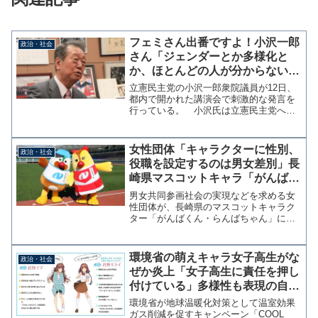
フェミさん出番ですよ！小沢一郎
政治・社会
さん「ジェンダーとか多様化と
か、ほとんどの人が分からない。
分からないことを政治家が言って
立憲民主党の小沢一郎衆院議員が12日、
もしょうがない」
都内で開かれた講演会で刺激的な発言を
行っている。 小沢氏は立憲民主党への
期待が盛り上がらない理由として、立憲
民主党が掲げる政策を念頭に「ジェンダ
ー（平等）とか多様化とか、それがどう
女性団体「キャラクターに性別、
政治・社会
いうことかほとんどの人...
役職を設定するのは男女差別」長
崎県マスコットキャラ「がんばく
ん・らんばちゃん」の廃止を要望
男女共同参画社会の実現などを求める女
性団体が、長崎県のマスコットキャラク
ター「がんばくん・らんばちゃん」に性
別が設定され隊長と副隊長の役職が振ら
れているのは男女差別として、キャラの
廃止や見直しを求める要望所を県に提出
環境省の萌えキャラ女子高生がな
政治・社会
した。マスコットキャラク...
ぜか炎上「女子高生に責任を押し
付けている」多様性も表現の自由
も認めない過剰反応
環境省が地球温暖化対策として温室効果
ガス削減を促すキャンペーン「COOL