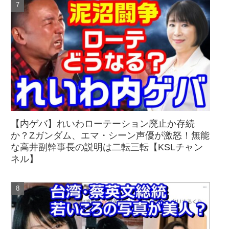
【内ゲバ】れいわローテーション廃止か存続
か？Zガンダム、エマ・シーン声優が激怒！無能
な高井副幹事長の説明は二転三転【KSLチャン
ネル】