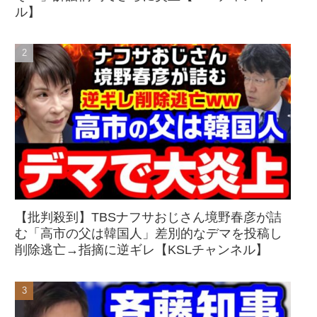
ル】
【批判殺到】TBSナフサおじさん境野春彦が詰
む「高市の父は韓国人」差別的なデマを投稿し
削除逃亡→指摘に逆ギレ【KSLチャンネル】