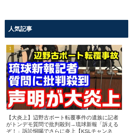
人気記事
【大炎上】辺野古ボート転覆事件の遺族に記者
がトンデモ質問で批判殺到→琉球新報「訴える
ぞ！」訴訟恫喝でさらに炎上【KSLチャンネ