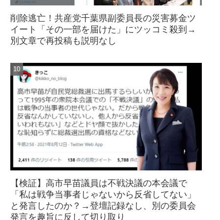
削除逃亡！共産党千葉県副委員長の災害募金ツ
イート「その一部を届けた」にツッコミ殺到→
別文章で再投稿も説明なし
【検証】高市早苗議員は不戦決議の本会議で
「私は戦争当事者じゃないから反省してない」
と発言したのか？→登壇記録なし、別の委員会
発言を趣旨に反して切り取り