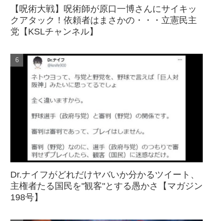
【呪術大戦】呪術師が原口一博さんにサイキッ
クアタック！依頼者はまさかの・・・立憲民主
党【KSLチャンネル】
Dr.ナイフがどれだけヤバいか分かるツイート、
主権者たる国民を"観客"とする愚かさ【マガジン
198号】