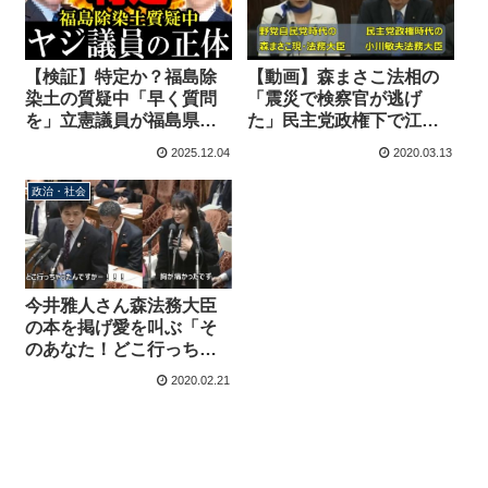
【動画】森まさこ法相の
【検証】特定か？福島除
「震災で検察官が逃げ
染土の質疑中「早く質問
た」民主党政権下で江田
を」立憲議員が福島県民
五月法相、小川敏夫法相
の前でヤジ、音声を比較
2025.12.04
2020.03.13
が概ね事実を認めていた
してみると・・・【KSL
チャンネル】
政治・社会
今井雅人さん森法務大臣
の本を掲げ愛を叫ぶ「そ
のあなた！どこ行っちゃ
ったんですか！」大臣
2020.02.21
「胸が痛かったです」