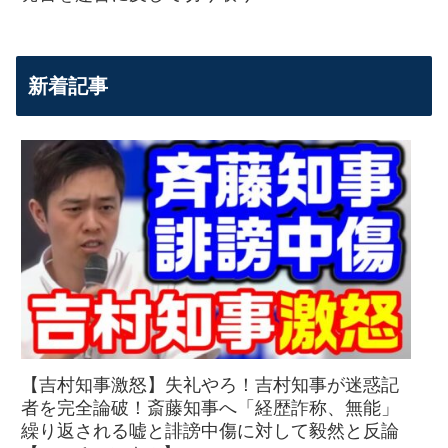
新着記事
【吉村知事激怒】失礼やろ！吉村知事が迷惑記
者を完全論破！斎藤知事へ「経歴詐称、無能」
繰り返される嘘と誹謗中傷に対して毅然と反論