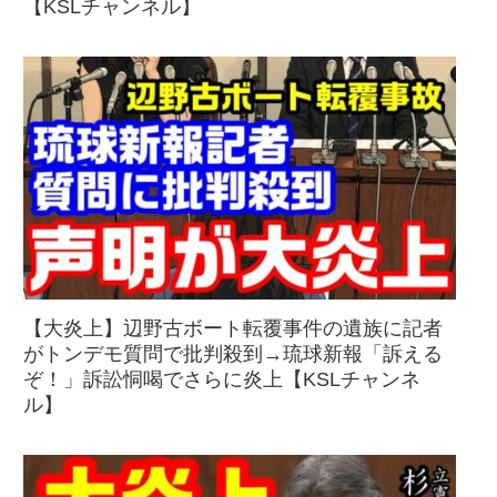
【KSLチャンネル】
【大炎上】辺野古ボート転覆事件の遺族に記者
がトンデモ質問で批判殺到→琉球新報「訴える
ぞ！」訴訟恫喝でさらに炎上【KSLチャンネ
ル】