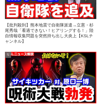
【批判殺到】熊本地震で自衛隊派遣→立憲・杉
尾秀哉「看過できない！ヒアリングする！」陸
自情報収集問題を突然持ち出し大炎上【KSLチ
ャンネル】