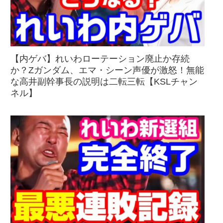
【内ゲバ】れいわローテーション廃止か存続
か？Zガンダム、エマ・シーン声優が激怒！無能
な高井副幹事長の説明は二転三転【KSLチャン
ネル】