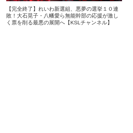
【完全終了】れいわ新選組、悪夢の選挙１０連
敗！大石晃子・八幡愛ら無能幹部の応援が激し
く票を削る最悪の展開へ【KSLチャンネル】