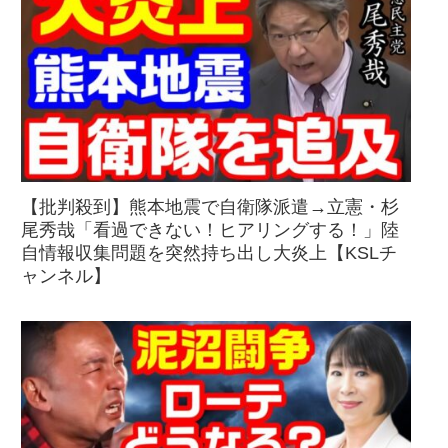
【批判殺到】熊本地震で自衛隊派遣→立憲・杉
尾秀哉「看過できない！ヒアリングする！」陸
自情報収集問題を突然持ち出し大炎上【KSLチ
ャンネル】