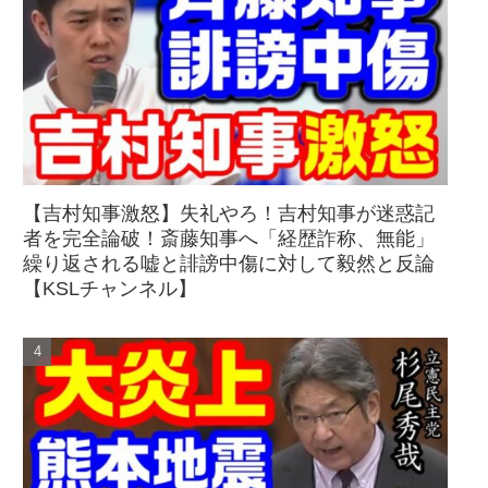
【吉村知事激怒】失礼やろ！吉村知事が迷惑記
者を完全論破！斎藤知事へ「経歴詐称、無能」
繰り返される嘘と誹謗中傷に対して毅然と反論
【KSLチャンネル】