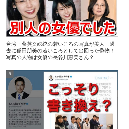
台湾・蔡英文総統の若いころの写真が美人→過
去に稲田朋美の若いころとして出回った偽物！
写真の人物は女優の長谷川恵美さん？