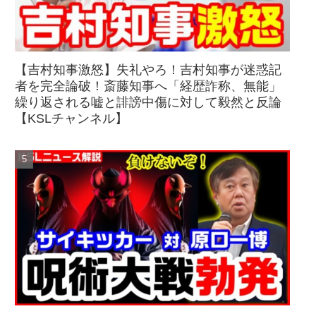
【吉村知事激怒】失礼やろ！吉村知事が迷惑記
者を完全論破！斎藤知事へ「経歴詐称、無能」
繰り返される嘘と誹謗中傷に対して毅然と反論
【KSLチャンネル】