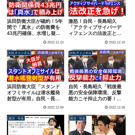
浜田防衛大臣が確約！5年
激怒！自民・長島昭久
間で「真水」の防衛費を
「アクティブサイバーデ
43兆円確保、水増し疑惑
ィフェンスの法改正と体
を否定 自民・長島昭久議
制整備を」
2022.12.10
2022.12.10
員が答弁引き出す
KSLチャンネル
KSLチャンネル
浜田防衛大臣「スタンド
自民・長島昭久「戦後最
オフミサイルは潜水艦発
悪の安全保障環境、反撃
射型が有用」自民・長島
能力こそ抑止力の要！」
昭久議員の質問に答弁
浜田靖一防衛大臣に認識
2022.12.09
2022.12.09
を問う
政治・社会
政治・社会