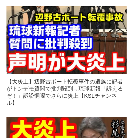
【大炎上】辺野古ボート転覆事件の遺族に記者
がトンデモ質問で批判殺到→琉球新報「訴える
ぞ！」訴訟恫喝でさらに炎上【KSLチャンネ
ル】