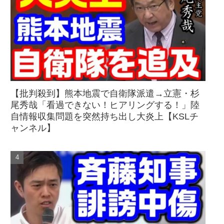
【批判殺到】熊本地震で自衛隊派遣→立憲・杉
尾秀哉「看過できない！ヒアリングする！」陸
自情報収集問題を突然持ち出し大炎上【KSLチ
ャンネル】