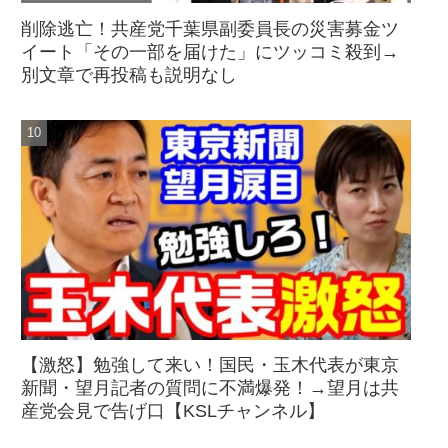
削除逃亡！共産党千葉県副委員長の災害募金ツ
イート「その一部を届けた」にツッコミ殺到→
別文章で再投稿も説明なし
【激怒】勉強して来い！国民・玉木代表が東京
新聞・望月記者の質問に不満爆発！→望月は共
産党会見で告げ口【KSLチャンネル】