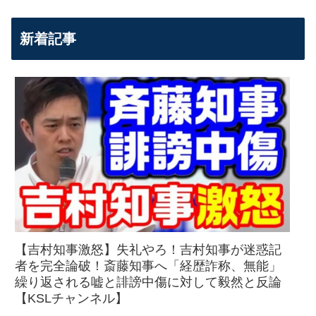
新着記事
【吉村知事激怒】失礼やろ！吉村知事が迷惑記
者を完全論破！斎藤知事へ「経歴詐称、無能」
繰り返される嘘と誹謗中傷に対して毅然と反論
【KSLチャンネル】