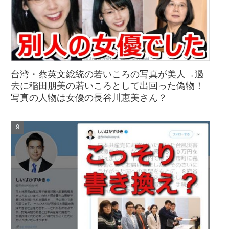
台湾・蔡英文総統の若いころの写真が美人→過
去に稲田朋美の若いころとして出回った偽物！
写真の人物は女優の長谷川恵美さん？