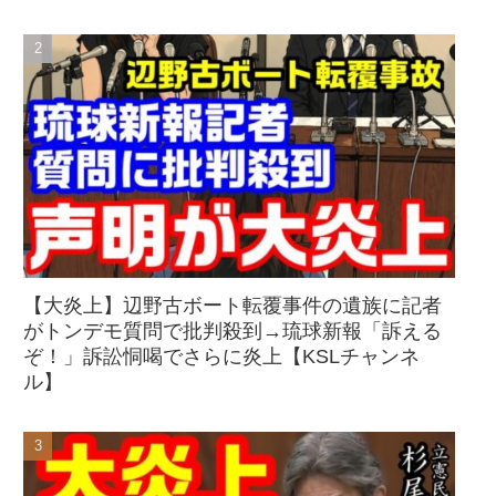
【大炎上】辺野古ボート転覆事件の遺族に記者
がトンデモ質問で批判殺到→琉球新報「訴える
ぞ！」訴訟恫喝でさらに炎上【KSLチャンネ
ル】