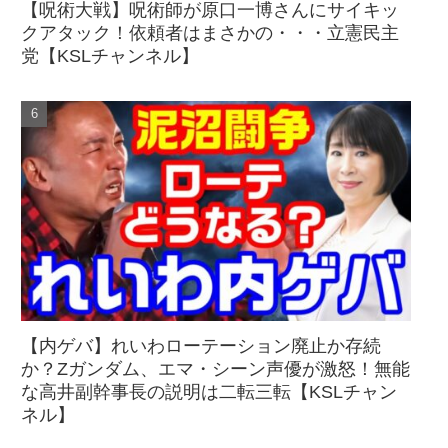
【呪術大戦】呪術師が原口一博さんにサイキッ
クアタック！依頼者はまさかの・・・立憲民主
党【KSLチャンネル】
【内ゲバ】れいわローテーション廃止か存続
か？Zガンダム、エマ・シーン声優が激怒！無能
な高井副幹事長の説明は二転三転【KSLチャン
ネル】