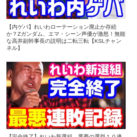
【内ゲバ】れいわローテーション廃止か存続
か？Zガンダム、エマ・シーン声優が激怒！無能
な高井副幹事長の説明は二転三転【KSLチャン
ネル】
【完全終了】れいわ新選組、悪夢の選挙１０連