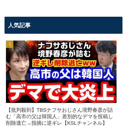
人気記事
【批判殺到】TBSナフサおじさん境野春彦が詰
む「高市の父は韓国人」差別的なデマを投稿し
削除逃亡→指摘に逆ギレ【KSLチャンネル】