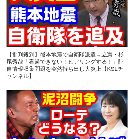
【批判殺到】熊本地震で自衛隊派遣→立憲・杉
尾秀哉「看過できない！ヒアリングする！」陸
自情報収集問題を突然持ち出し大炎上【KSLチ
ャンネル】