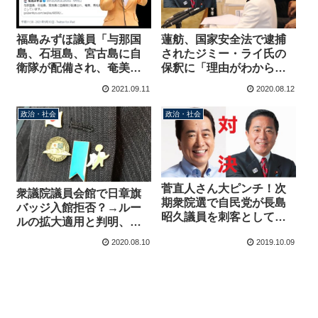
蓮舫、国家安全法で逮捕
福島みずほ議員「与那国
されたジミー・ライ氏の
島、石垣島、宮古島に自
保釈に「理由がわからな
衛隊が配備され、奄美、
い」→長島昭久「そもそ
馬毛島にも配備されよう
2021.09.11
2020.08.12
も不当逮捕ですよ！」
としています」→長島昭
久議員「で、何か？」
政治・社会
政治・社会
菅直人さん大ピンチ！次
衆議院議員会館で日章旗
期衆院選で自民党が長島
バッジ入館拒否？→ルー
昭久議員を刺客として送
ルの拡大適用と判明、長
り込むことで最終調整
島昭久議員が警備部署に
2020.08.10
2019.10.09
厳重注意