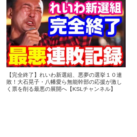
【完全終了】れいわ新選組、悪夢の選挙１０連
敗！大石晃子・八幡愛ら無能幹部の応援が激し
く票を削る最悪の展開へ【KSLチャンネル】