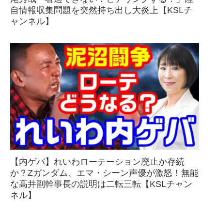
自情報収集問題を突然持ち出し大炎上【KSLチ
ャンネル】
【内ゲバ】れいわローテーション廃止か存続
か？Zガンダム、エマ・シーン声優が激怒！無能
な高井副幹事長の説明は二転三転【KSLチャン
ネル】