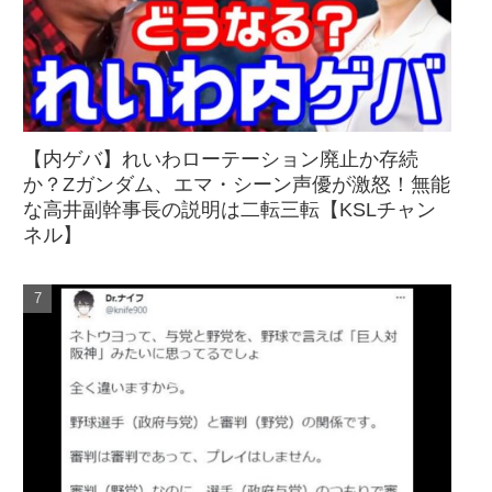
【内ゲバ】れいわローテーション廃止か存続
か？Zガンダム、エマ・シーン声優が激怒！無能
な高井副幹事長の説明は二転三転【KSLチャン
ネル】