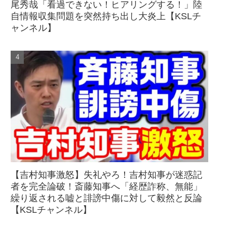
尾秀哉「看過できない！ヒアリングする！」陸
自情報収集問題を突然持ち出し大炎上【KSLチ
ャンネル】
【吉村知事激怒】失礼やろ！吉村知事が迷惑記
者を完全論破！斎藤知事へ「経歴詐称、無能」
繰り返される嘘と誹謗中傷に対して毅然と反論
【KSLチャンネル】