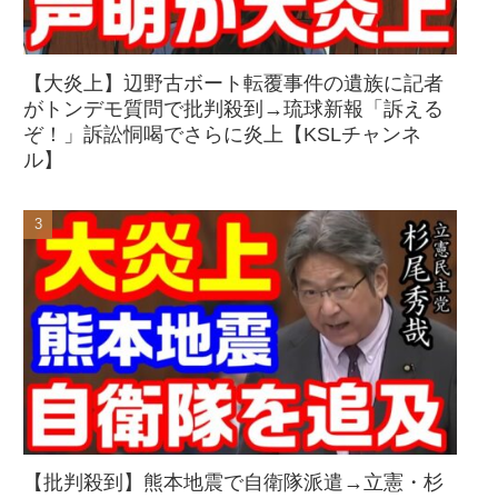
【大炎上】辺野古ボート転覆事件の遺族に記者
がトンデモ質問で批判殺到→琉球新報「訴える
ぞ！」訴訟恫喝でさらに炎上【KSLチャンネ
ル】
【批判殺到】熊本地震で自衛隊派遣→立憲・杉