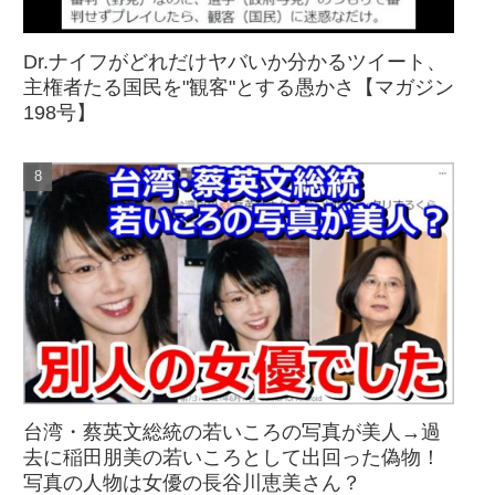
Dr.ナイフがどれだけヤバいか分かるツイート、
主権者たる国民を"観客"とする愚かさ【マガジン
198号】
台湾・蔡英文総統の若いころの写真が美人→過
去に稲田朋美の若いころとして出回った偽物！
写真の人物は女優の長谷川恵美さん？