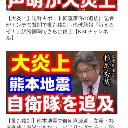
【大炎上】辺野古ボート転覆事件の遺族に記者
がトンデモ質問で批判殺到→琉球新報「訴える
ぞ！」訴訟恫喝でさらに炎上【KSLチャンネ
ル】
【批判殺到】熊本地震で自衛隊派遣→立憲・杉
尾秀哉「看過できない！ヒアリングする！」陸