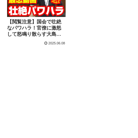
【閲覧注意】国会で壮絶
なパワハラ！官僚に激怒
して怒鳴り散らす大島九
州男議員 れいわ新選組
2025.06.08
の暴力性を隠そうともせ
ず【KSLチャンネル】