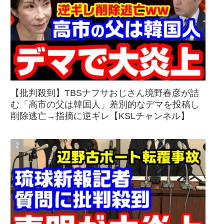
【批判殺到】TBSナフサおじさん境野春彦が詰
む「高市の父は韓国人」差別的なデマを投稿し
削除逃亡→指摘に逆ギレ【KSLチャンネル】