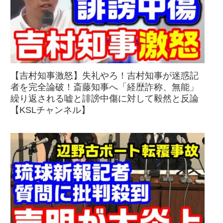
【吉村知事激怒】失礼やろ！吉村知事が迷惑記
者を完全論破！斎藤知事へ「経歴詐称、無能」
繰り返される嘘と誹謗中傷に対して毅然と反論
【KSLチャンネル】