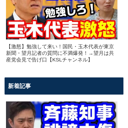
【激怒】勉強して来い！国民・玉木代表が東京
新聞・望月記者の質問に不満爆発！→望月は共
産党会見で告げ口【KSLチャンネル】
新着記事