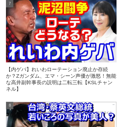
【内ゲバ】れいわローテーション廃止か存続
か？Zガンダム、エマ・シーン声優が激怒！無能
な高井副幹事長の説明は二転三転【KSLチャン
ネル】