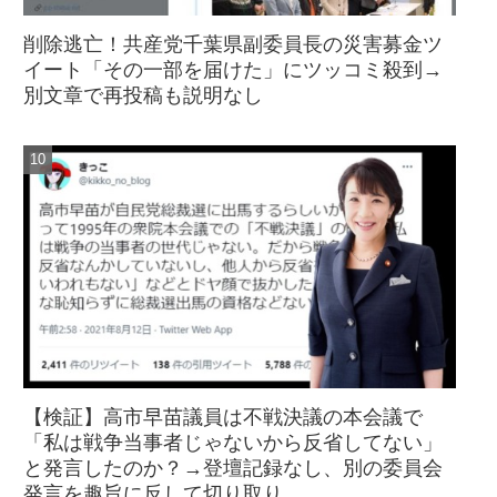
削除逃亡！共産党千葉県副委員長の災害募金ツ
イート「その一部を届けた」にツッコミ殺到→
別文章で再投稿も説明なし
【検証】高市早苗議員は不戦決議の本会議で
「私は戦争当事者じゃないから反省してない」
と発言したのか？→登壇記録なし、別の委員会
発言を趣旨に反して切り取り