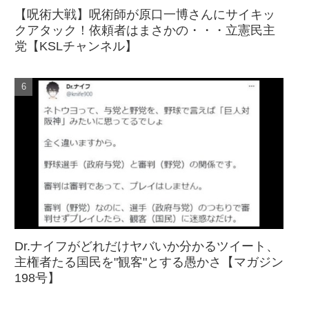
【呪術大戦】呪術師が原口一博さんにサイキッ
クアタック！依頼者はまさかの・・・立憲民主
党【KSLチャンネル】
Dr.ナイフがどれだけヤバいか分かるツイート、
主権者たる国民を"観客"とする愚かさ【マガジン
198号】