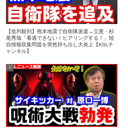
【批判殺到】熊本地震で自衛隊派遣→立憲・杉
尾秀哉「看過できない！ヒアリングする！」陸
自情報収集問題を突然持ち出し大炎上【KSLチ
ャンネル】