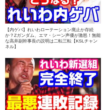
【内ゲバ】れいわローテーション廃止か存続
か？Zガンダム、エマ・シーン声優が激怒！無能
な高井副幹事長の説明は二転三転【KSLチャン
ネル】