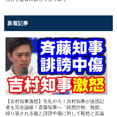
新着記事
【吉村知事激怒】失礼やろ！吉村知事が迷惑記
者を完全論破！斎藤知事へ「経歴詐称、無能」
繰り返される嘘と誹謗中傷に対して毅然と反論