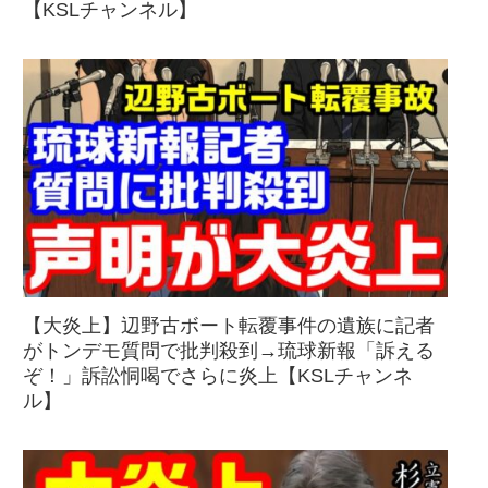
【KSLチャンネル】
【大炎上】辺野古ボート転覆事件の遺族に記者
がトンデモ質問で批判殺到→琉球新報「訴える
ぞ！」訴訟恫喝でさらに炎上【KSLチャンネ
ル】