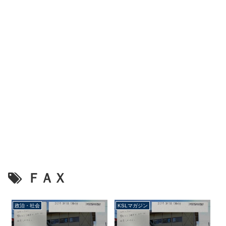
ＦＡＸ
政治・社会
KSLマガジン