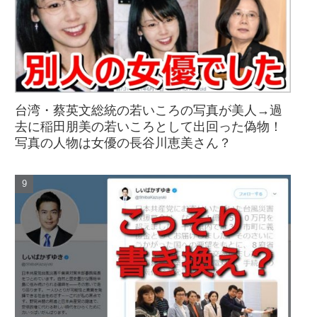
台湾・蔡英文総統の若いころの写真が美人→過
去に稲田朋美の若いころとして出回った偽物！
写真の人物は女優の長谷川恵美さん？