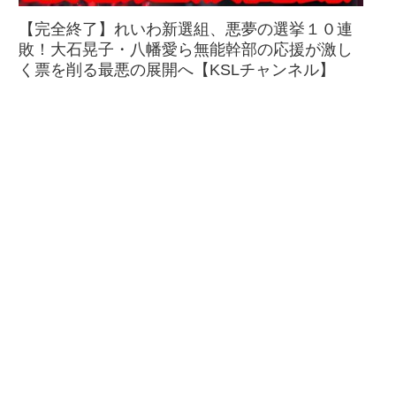
【完全終了】れいわ新選組、悪夢の選挙１０連
敗！大石晃子・八幡愛ら無能幹部の応援が激し
く票を削る最悪の展開へ【KSLチャンネル】