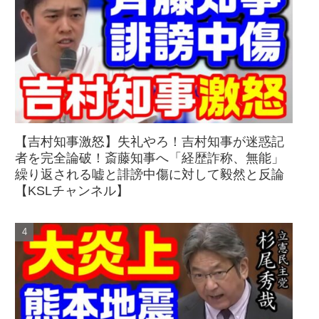
【吉村知事激怒】失礼やろ！吉村知事が迷惑記
者を完全論破！斎藤知事へ「経歴詐称、無能」
繰り返される嘘と誹謗中傷に対して毅然と反論
【KSLチャンネル】