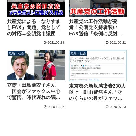
共産党による「なりすま
共産党の工作活動が発
しFAX」問題、党として
覚！公明党支持者装い
の対応→公明党市議団団
FAX送信「条例に反対し
長の自宅ポストに「とり
て。賛成したら投票しな
2021.03.23
2021.03.21
あえず謝罪文を」と手書
い」【マガジン89号】
きメモを投げ入れる
政治・社会
政治・社会
立憲・田島麻衣子さん
東京都の新規感染者230人
「国会がファックス中心
以上→町山智浩さん「そ
で驚愕、時代遅れの議員
のくらいの数がファック
を公開していけば？」→
スで１日に受け付けられ
2020.10.27
2020.07.23
おたくの安住淳事務所も
る限界だから」
取材対応はファックスで
したよ