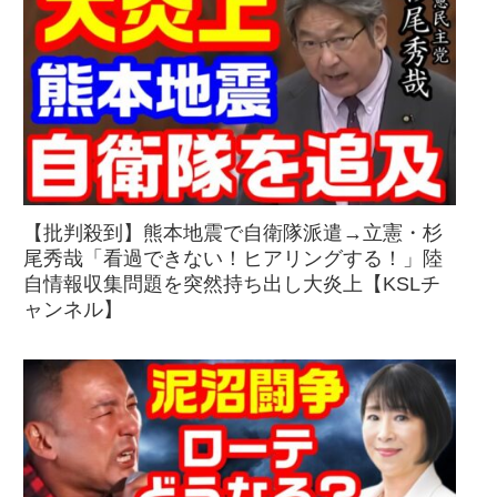
【批判殺到】熊本地震で自衛隊派遣→立憲・杉
尾秀哉「看過できない！ヒアリングする！」陸
自情報収集問題を突然持ち出し大炎上【KSLチ
ャンネル】