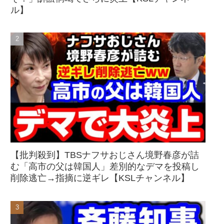
ル】
【批判殺到】TBSナフサおじさん境野春彦が詰
む「高市の父は韓国人」差別的なデマを投稿し
削除逃亡→指摘に逆ギレ【KSLチャンネル】