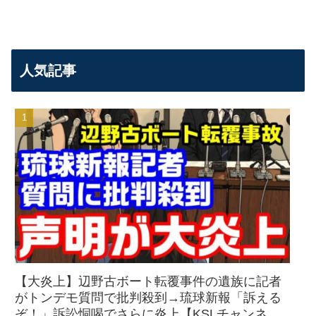
人気記事
【大炎上】辺野古ボート転覆事件の遺族に記者
がトンデモ質問で批判殺到→琉球新報「訴える
ぞ！」訴訟恫喝でさらに炎上【KSLチャンネ