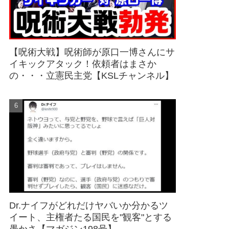
【呪術大戦】呪術師が原口一博さんにサ
イキックアタック！依頼者はまさか
の・・・立憲民主党【KSLチャンネル】
Dr.ナイフがどれだけヤバいか分かるツ
イート、主権者たる国民を"観客"とする