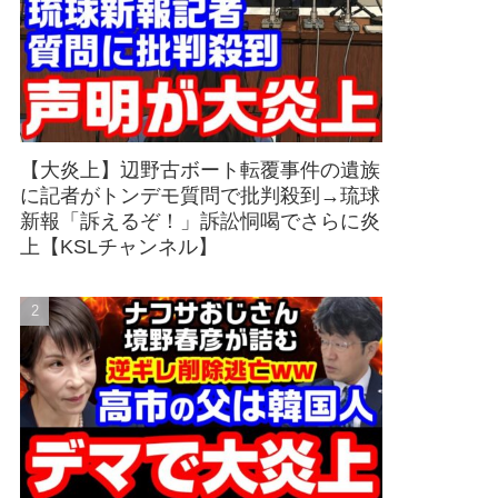
【大炎上】辺野古ボート転覆事件の遺族
に記者がトンデモ質問で批判殺到→琉球
新報「訴えるぞ！」訴訟恫喝でさらに炎
上【KSLチャンネル】