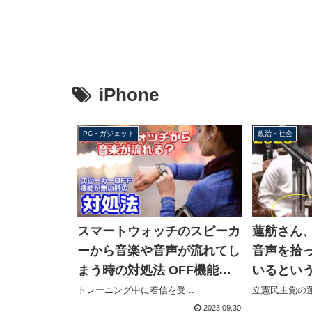
iPhone
PC・ガジェット
政治・社会
蓮舫さん、
スマートウォッチのスピーカ
音声を拾
ーから音楽や音声が流れてし
いるとい
まう時の対処法 OFF機能が
ね」を押
無くてもiPhone設定で大丈
立憲民主党の蓮
トレーニング中に着信を受...
夫
2023.09.30