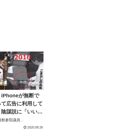
iPhoneが無断で
って広告に利用して
う陰謀説に「いい
してしまう
舫参院議員...
2020.08.26