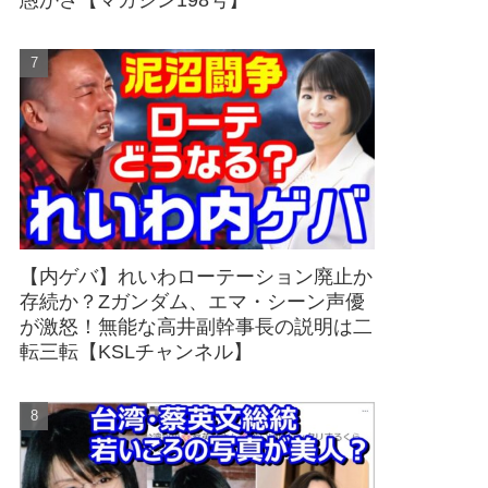
愚かさ【マガジン198号】
【内ゲバ】れいわローテーション廃止か
存続か？Zガンダム、エマ・シーン声優
が激怒！無能な高井副幹事長の説明は二
転三転【KSLチャンネル】