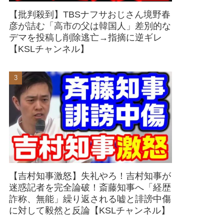
【批判殺到】TBSナフサおじさん境野春
彦が詰む「高市の父は韓国人」差別的な
デマを投稿し削除逃亡→指摘に逆ギレ
【KSLチャンネル】
【吉村知事激怒】失礼やろ！吉村知事が
迷惑記者を完全論破！斎藤知事へ「経歴
詐称、無能」繰り返される嘘と誹謗中傷
に対して毅然と反論【KSLチャンネル】