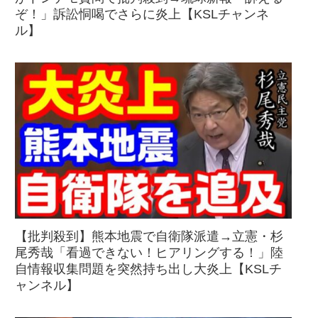
ぞ！」訴訟恫喝でさらに炎上【KSLチャンネ
ル】
【批判殺到】熊本地震で自衛隊派遣→立憲・杉
尾秀哉「看過できない！ヒアリングする！」陸
自情報収集問題を突然持ち出し大炎上【KSLチ
ャンネル】