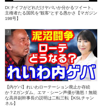
Dr.ナイフがどれだけヤバいか分かるツイート、
主権者たる国民を"観客"とする愚かさ【マガジン
198号】
【内ゲバ】れいわローテーション廃止か存続
か？Zガンダム、エマ・シーン声優が激怒！無能
な高井副幹事長の説明は二転三転【KSLチャン
ネル】