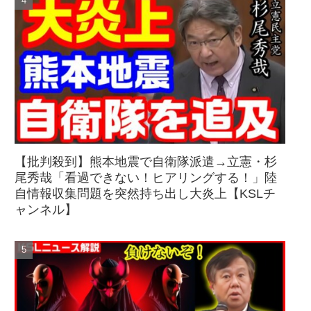
【批判殺到】熊本地震で自衛隊派遣→立憲・杉
尾秀哉「看過できない！ヒアリングする！」陸
自情報収集問題を突然持ち出し大炎上【KSLチ
ャンネル】