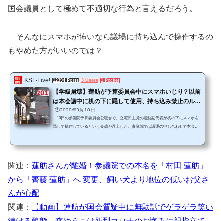
国会議員として極めて不適切な行為と言えるだろう。
そんなにスマホが怖いなら議場に持ち込んで操作するの
もやめた方がいいのでは？
KSL-Live!
12394 Posts
3 Users
1 Pocket
【学級崩壊】蓮舫が予算委員会中にスマホいじり？以前
は本会議中に机の下に隠して使用、持ち込み禁止のルー
ル守れず
🕒️2020年3月10日
10日の参議院予算委員会公聴会で、立憲民主党の蓮舫副代表が机の下にスマホを
隠して操作しているという疑惑が浮上した。参議院では議運の申し合わせで本会
議、委員会を問わず携帯電話（PC・タブレット含む）の持ち込みを禁止している。
https://twitter.com/ksl_live/status/1237228349149175810 手元が完全には写っていない
が、動きからしてスマホかタブレットを操作しているように見える。この日は新型
コロナウイルスに関する公聴会で、公述人として専門家を招き質疑をしていた最中
関連：
蓮舫さんが離婚！参議院での本名を「村田 蓮舫」
であり、スマホを操作していたのなら問題だ。蓮舫...
から「齊藤 蓮舫」へ 変更、飼い犬より地位の低いお父さ
んが心配
関連：
【動画】蓮舫が国会質疑中に無駄話でゲラゲラ笑い
続ける醜態 森ゆうこは新型コロナのお悔みに親指立て