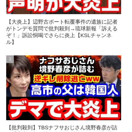
【大炎上】辺野古ボート転覆事件の遺族に記者
がトンデモ質問で批判殺到→琉球新報「訴える
ぞ！」訴訟恫喝でさらに炎上【KSLチャンネ
ル】
【批判殺到】TBSナフサおじさん境野春彦が詰