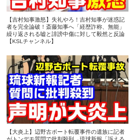
【吉村知事激怒】失礼やろ！吉村知事が迷惑記
者を完全論破！斎藤知事へ「経歴詐称、無能」
繰り返される嘘と誹謗中傷に対して毅然と反論
【KSLチャンネル】
【大炎上】辺野古ボート転覆事件の遺族に記者
がトンデモ質問で批判殺到→琉球新報「訴える