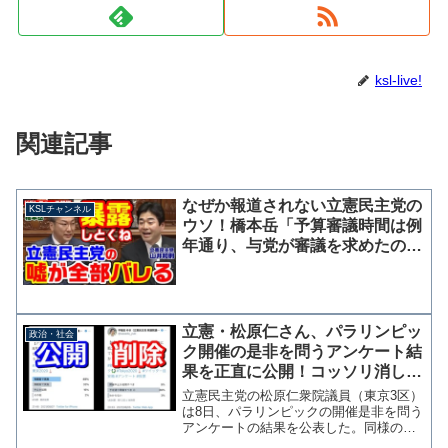
ksl-live!
関連記事
なぜか報道されない立憲民主党の
KSLチャンネル
ウソ！橋本岳「予算審議時間は例
年通り、与党が審議を求めたのに
拒否したのは山井筆頭です」
立憲・松原仁さん、パラリンピッ
政治・社会
ク開催の是非を問うアンケート結
果を正直に公開！コッソリ消した
早稲田ゆきさんとは大違い
立憲民主党の松原仁衆院議員（東京3区）
は8日、パラリンピックの開催是非を問う
アンケートの結果を公表した。同様のア
ンケートでは同党の早稲田ゆき衆院議員