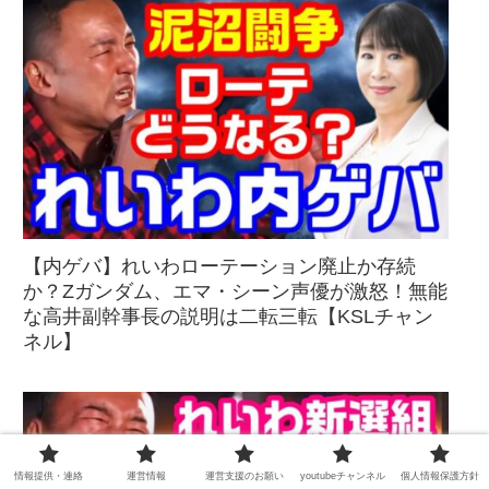
【内ゲバ】れいわローテーション廃止か存続
か？Zガンダム、エマ・シーン声優が激怒！無能
な高井副幹事長の説明は二転三転【KSLチャン
ネル】
情報提供・連絡
運営情報
運営支援のお願い
youtubeチャンネル
個人情報保護方針