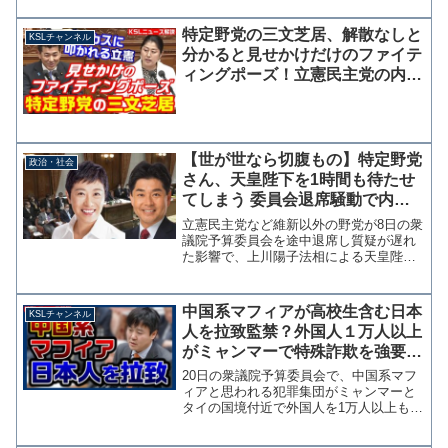
（神奈川4区）が、意に反して開催を望む
投票が90％に迫ったことで削除したこと
特定野党の三文芝居、解散なしと
KSLチャンネル
が話題となってい...
分かると見せかけだけのファイテ
ィングポーズ！立憲民主党の内閣
不信任案提出を維新・堀場幸子が
ボロカスに批判
【世が世なら切腹もの】特定野党
政治・社会
さん、天皇陛下を1時間も待たせ
てしまう 委員会退席騒動で内奏
遅れる
立憲民主党など維新以外の野党が8日の衆
議院予算委員会を途中退席し質疑が遅れ
た影響で、上川陽子法相による天皇陛下
への内奏が1時間遅れていたことがわかっ
た。 世が世なら切腹ものであります。
野党の途中退席で陛下の内奏遅れる - 産
中国系マフィアが高校生含む日本
KSLチャンネル
経ニュース 宮内...
人を拉致監禁？外国人１万人以上
がミャンマーで特殊詐欺を強要さ
れている【KSLチャンネル】
20日の衆議院予算委員会で、中国系マフ
ィアと思われる犯罪集団がミャンマーと
タイの国境付近で外国人を1万人以上も監
禁し、特殊詐欺などを強要している問題
が取り上げられました。ここには日本人