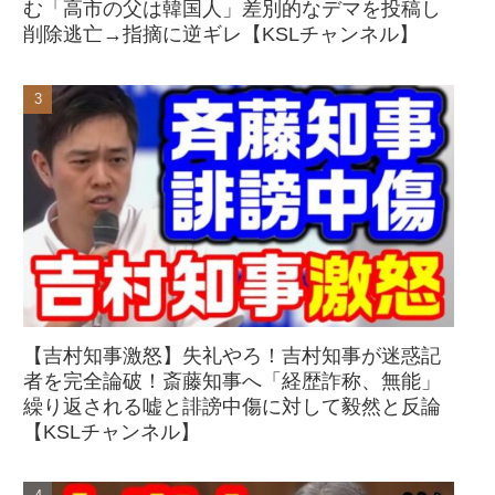
む「高市の父は韓国人」差別的なデマを投稿し
削除逃亡→指摘に逆ギレ【KSLチャンネル】
【吉村知事激怒】失礼やろ！吉村知事が迷惑記
者を完全論破！斎藤知事へ「経歴詐称、無能」
繰り返される嘘と誹謗中傷に対して毅然と反論
【KSLチャンネル】