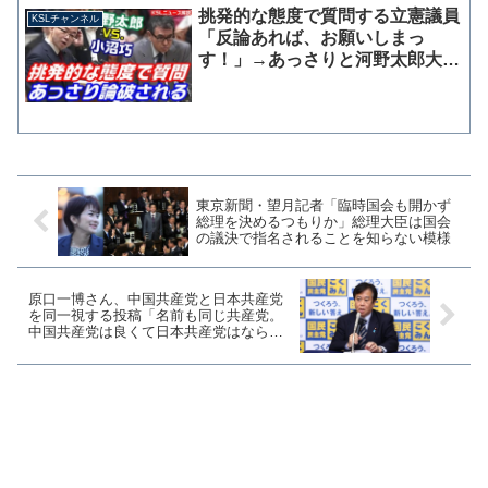
も30人以上が監禁されているとみられ未
挑発的な態度で質問する立憲議員
KSLチャンネル
成年者などをタイに...
「反論あれば、お願いしまっ
す！」→あっさりと河野太郎大臣
に論破される
東京新聞・望月記者「臨時国会も開かず
総理を決めるつもりか」総理大臣は国会
の議決で指名されることを知らない模様
原口一博さん、中国共産党と日本共産党
を同一視する投稿「名前も同じ共産党。
中国共産党は良くて日本共産党はならぬ
理由を明確にできますか？」