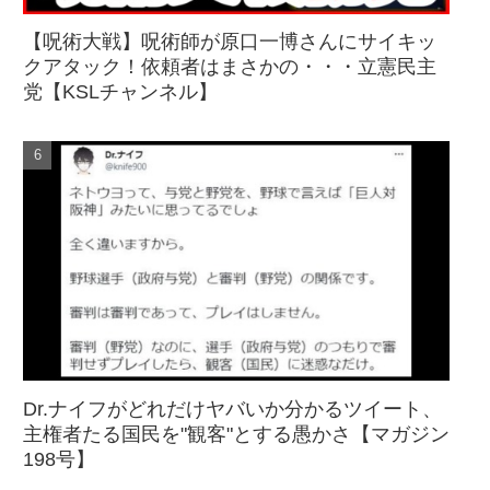
【呪術大戦】呪術師が原口一博さんにサイキッ
クアタック！依頼者はまさかの・・・立憲民主
党【KSLチャンネル】
Dr.ナイフがどれだけヤバいか分かるツイート、
主権者たる国民を"観客"とする愚かさ【マガジン
198号】