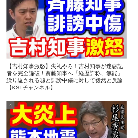
【吉村知事激怒】失礼やろ！吉村知事が迷惑記
者を完全論破！斎藤知事へ「経歴詐称、無能」
繰り返される嘘と誹謗中傷に対して毅然と反論
【KSLチャンネル】