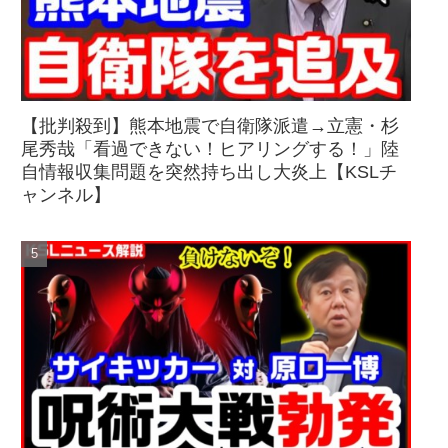
【批判殺到】熊本地震で自衛隊派遣→立憲・杉
尾秀哉「看過できない！ヒアリングする！」陸
自情報収集問題を突然持ち出し大炎上【KSLチ
ャンネル】