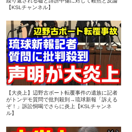
繰り返される嘘と誹謗中傷に対して毅然と反論
【KSLチャンネル】
【大炎上】辺野古ボート転覆事件の遺族に記者
がトンデモ質問で批判殺到→琉球新報「訴える
ぞ！」訴訟恫喝でさらに炎上【KSLチャンネ
ル】