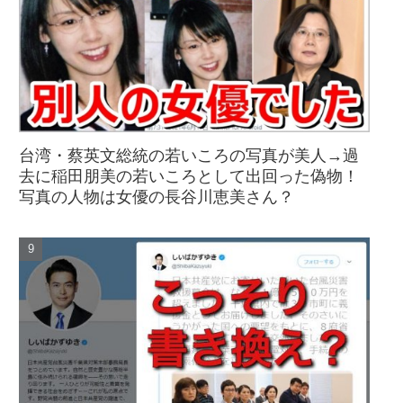
台湾・蔡英文総統の若いころの写真が美人→過
去に稲田朋美の若いころとして出回った偽物！
写真の人物は女優の長谷川恵美さん？