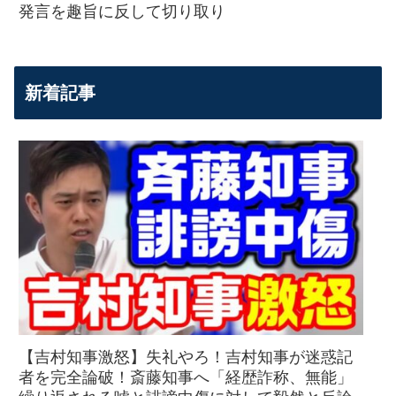
発言を趣旨に反して切り取り
新着記事
【吉村知事激怒】失礼やろ！吉村知事が迷惑記
者を完全論破！斎藤知事へ「経歴詐称、無能」