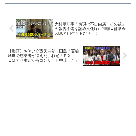
ち込みができなかったことを同党の大西
健介衆議院議員がツイッターで明かし
た。今日の予算委員会で、...
大村県知事「表現の不自由展 その後」
の報告不備を認め文化庁に謝罪→補助金
6000万円ゲットだぜー！
【動画】お笑い立憲民主党！田島「五輪
延期で感染者が増えた」杉尾「ＥＸＩＬ
Ｅはアベ友だからコンサート中止した」