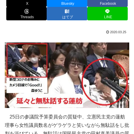
X
Bluesky
Facebook
Threads
はてブ
LINE
2020.03.25
25日の参議院予算委員会の質疑中、立憲民主党の蓮舫
理事ら女性議員数名がゲラゲラと笑いながら無駄話をし批
判を浴びている。無駄話は国民民主党の田村真美議員の質