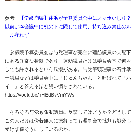
参考：
【学級崩壊】蓮舫が予算委員会中にスマホいじり？
以前は本会議中に机の下に隠して使用、持ち込み禁止のル
ール守れず
参議院予算委員会は与党理事が完全に蓮舫議員の支配下
にある異常な状態であり、蓮舫議員だけは委員会室で何を
しても許されるという風潮がある。与党筆頭理事の石井準
一議員などは委員会中に「じゅんちゃん」と呼ばれて「ハ
イ！」と答えるほど飼い慣らされている。
https://youtu.be/hHEdByVmYWs
そろそろ与党も蓮舫議員に反撃してはどうか？どうして
この人だけは傍若無人に振舞っても理事会で批判も処分も
受けず偉そうにしているのか。