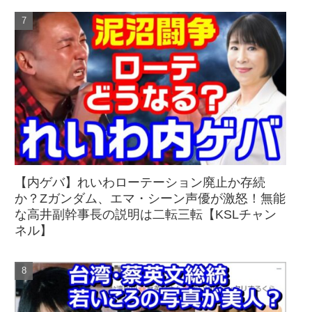
【内ゲバ】れいわローテーション廃止か存続
か？Zガンダム、エマ・シーン声優が激怒！無能
な高井副幹事長の説明は二転三転【KSLチャン
ネル】