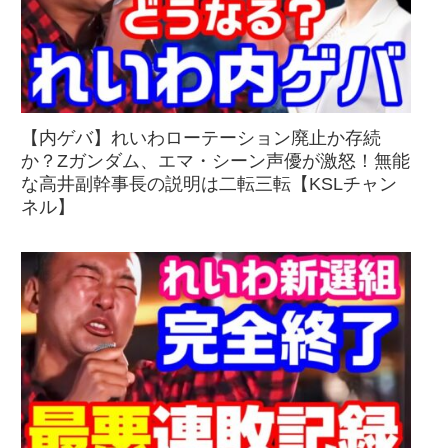
【内ゲバ】れいわローテーション廃止か存続
か？Zガンダム、エマ・シーン声優が激怒！無能
な高井副幹事長の説明は二転三転【KSLチャン
ネル】