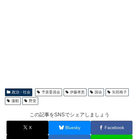
政治・社会
予算委員会
伊藤孝恵
国会
矢田稚子
蓮舫
野党
この記事をSNSでシェアしましょう
X
Bluesky
Facebook