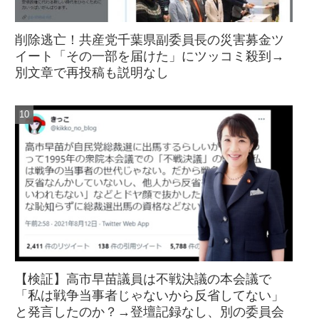
削除逃亡！共産党千葉県副委員長の災害募金ツ
イート「その一部を届けた」にツッコミ殺到→
別文章で再投稿も説明なし
【検証】高市早苗議員は不戦決議の本会議で
「私は戦争当事者じゃないから反省してない」
と発言したのか？→登壇記録なし、別の委員会