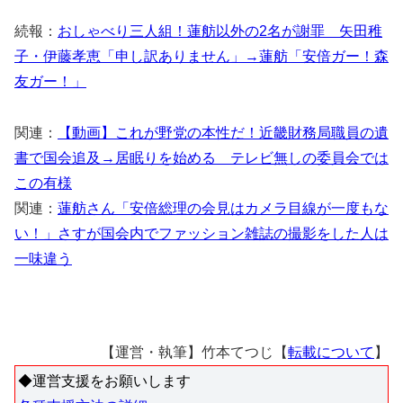
続報：
おしゃべり三人組！蓮舫以外の2名が謝罪 矢田稚
子・伊藤孝恵「申し訳ありません」→蓮舫「安倍ガー！森
友ガー！」
関連：
【動画】これが野党の本性だ！近畿財務局職員の遺
書で国会追及→居眠りを始める テレビ無しの委員会では
この有様
関連：
蓮舫さん「安倍総理の会見はカメラ目線が一度もな
い！」さすが国会内でファッション雑誌の撮影をした人は
一味違う
【運営・執筆】竹本てつじ【
転載について
】
◆運営支援をお願いします