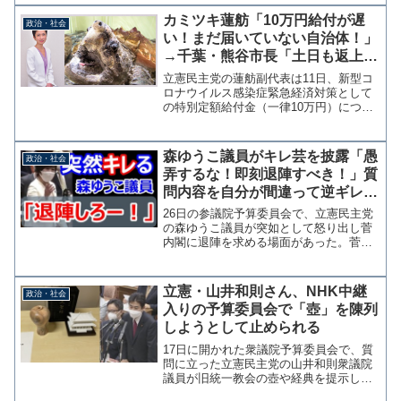
ストの有本香氏が編集長を務めた『ジョ
イフル 1995年8月号』で「今、日本人で
カミツキ蓮舫「10万円給付が遅
政治・社会
いるのはそれ...
い！まだ届いていない自治体！」
→千葉・熊谷市長「土日も返上、
深夜まで作業してる。国の催促で
立憲民主党の蓮舫副代表は11日、新型コ
面倒が増えるとか勘弁」
ロナウイルス感染症緊急経済対策として
の特別定額給付金（一律10万円）につい
て、まだ発送できていない自治体がある
としてツイッターに政府批判を投稿し
た。「10万円の給付はもう行なっている
森ゆうこ議員がキレ芸を披露「愚
政治・社会
自治体があると承知。...
弄するな！即刻退陣すべき！」質
問内容を自分が間違って逆ギレ
か？
26日の参議院予算委員会で、立憲民主党
の森ゆうこ議員が突如として怒り出し菅
内閣に退陣を求める場面があった。菅総
理の直前の答弁は、寡占状態にある携帯
料金引き下げの競争を促す公約について
説明しただけで、特に批判を受けるよう
立憲・山井和則さん、NHK中継
政治・社会
な内容ではなかった。そ...
入りの予算委員会で「壺」を陳列
しようとして止められる
17日に開かれた衆議院予算委員会で、質
問に立った立憲民主党の山井和則衆議院
議員が旧統一教会の壺や経典を提示しよ
うとしたが、理事会で与党に反対され持