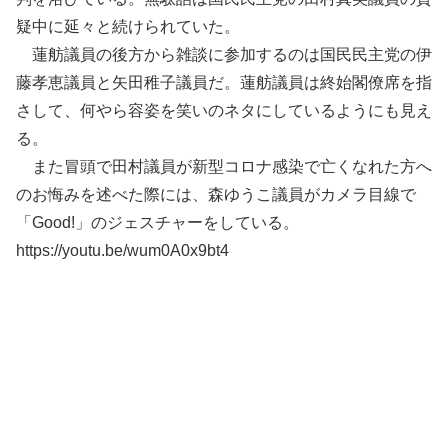
疑中に延々と続けられていた。
蓮舫議員の後方から雑談に参加するのは国民民主党の伊
藤孝恵議員と矢田稚子議員だ。蓮舫議員は終始閣僚席を指
さして、何やら容姿を笑いのネタにしているようにも見え
る。
また冒頭で田村議員が新型コロナ感染で亡くなれた方へ
のお悔みを述べた際には、森ゆうこ議員がカメラ目線で
「Good!」のジェスチャーをしている。
https://youtu.be/wum0A0x9bt4