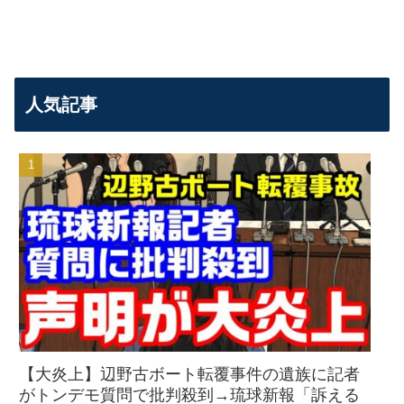
人気記事
【大炎上】辺野古ボート転覆事件の遺族に記者
がトンデモ質問で批判殺到→琉球新報「訴える