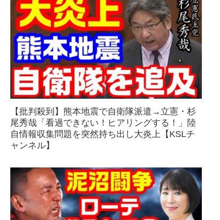
【批判殺到】熊本地震で自衛隊派遣→立憲・杉
尾秀哉「看過できない！ヒアリングする！」陸
自情報収集問題を突然持ち出し大炎上【KSLチ
ャンネル】