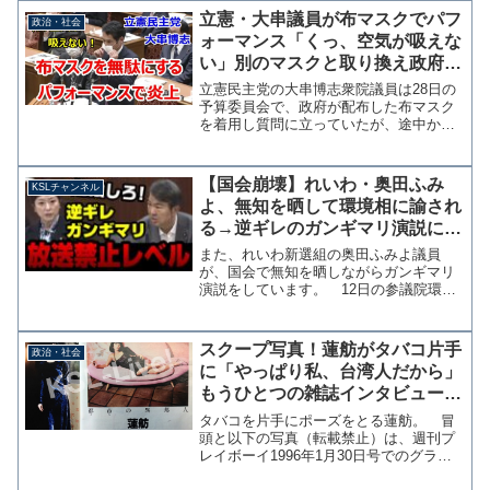
立憲・大串議員が布マスクでパフ
政治・社会
ォーマンス「くっ、空気が吸えな
い」別のマスクと取り換え政府配
布分を無駄にする
立憲民主党の大串博志衆院議員は28日の
予算委員会で、政府が配布した布マスク
を着用し質問に立っていたが、途中から
別のマスクに取り換え「くっ、空気を吸
ことが難しい」と布マスクを批判するパ
フォーマンスを行った。これに対して安
【国会崩壊】れいわ・奥田ふみ
KSLチャンネル
倍総理は「私はずっとし...
よ、無知を晒して環境相に諭され
る→逆ギレのガンギマリ演説に周
囲はドン引き…【KSLチャンネ
また、れいわ新選組の奥田ふみよ議員
ル】
が、国会で無知を晒しながらガンギマリ
演説をしています。 12日の参議院環境
委員会で、れいわ新選組の奥田ふみよ議
員が原発再稼働の中止を石原環境大臣に
強く求める場面がありましたが、大臣か
スクープ写真！蓮舫がタバコ片手
政治・社会
らは所掌が環境大臣ではな...
に「やっぱり私、台湾人だから」
もうひとつの雑誌インタビューが
見つかる
タバコを片手にポーズをとる蓮舫。 冒
頭と以下の写真（転載禁止）は、週刊プ
レイボーイ1996年1月30日号でのグラビ
アインタビューだ。 先日、ジャーナリ