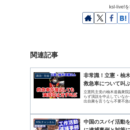
ksl-li
関連記事
非常識！立憲・柚
政治・社会
救急車について叫
立憲民主党の柚木道義衆院
らず演説を中止していなか
出自粛を言うなら不要不急の #
中国のスパイ活動
KSLチャンネル
に逮捕事例と対策