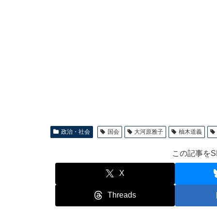
政治・社会
国会
大河原雅子
柚木道義
この記事をS
X
Threads