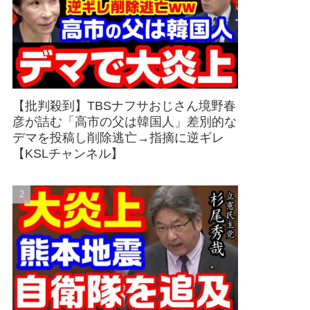
【批判殺到】TBSナフサおじさん境野春
彦が詰む「高市の父は韓国人」差別的な
デマを投稿し削除逃亡→指摘に逆ギレ
【KSLチャンネル】