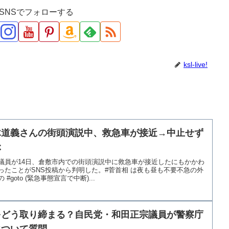
ve!をSNSでフォローする
ksl-live!
木道義さんの街頭演説中、救急車が接近→中止せず
ぶ
議員が14日、倉敷市内での街頭演説中に救急車が接近したにもかかわ
ったことがSNS投稿から判明した。#菅首相 は夜も昼も不要不急の外
goto (緊急事態宣言で中断)...
をどう取り締まる？自民党・和田正宗議員が警察庁
について質問