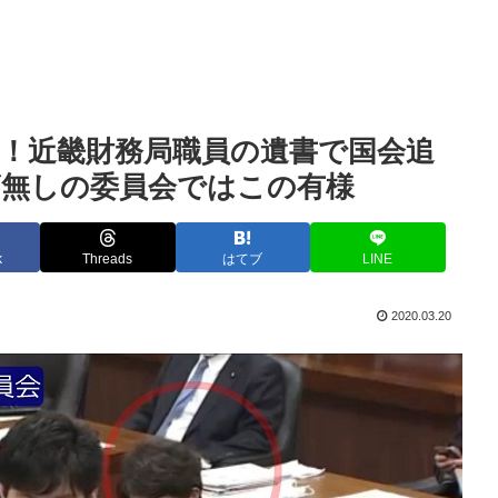
！近畿財務局職員の遺書で国会追
ビ無しの委員会ではこの有様
k
Threads
はてブ
LINE
2020.03.20