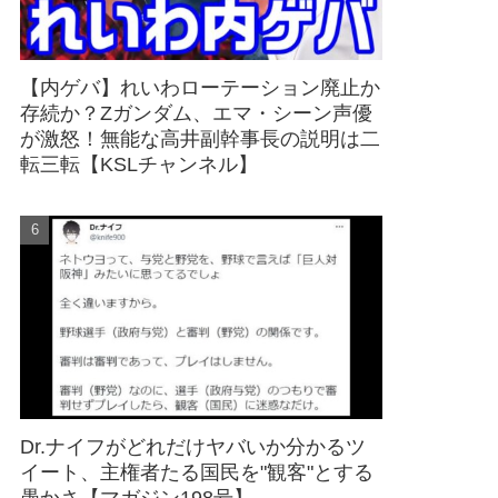
【内ゲバ】れいわローテーション廃止か
存続か？Zガンダム、エマ・シーン声優
が激怒！無能な高井副幹事長の説明は二
転三転【KSLチャンネル】
Dr.ナイフがどれだけヤバいか分かるツ
イート、主権者たる国民を"観客"とする