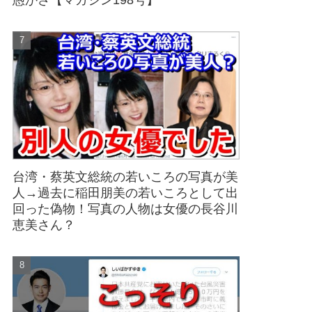
愚かさ【マガジン198号】
台湾・蔡英文総統の若いころの写真が美
人→過去に稲田朋美の若いころとして出
回った偽物！写真の人物は女優の長谷川
恵美さん？