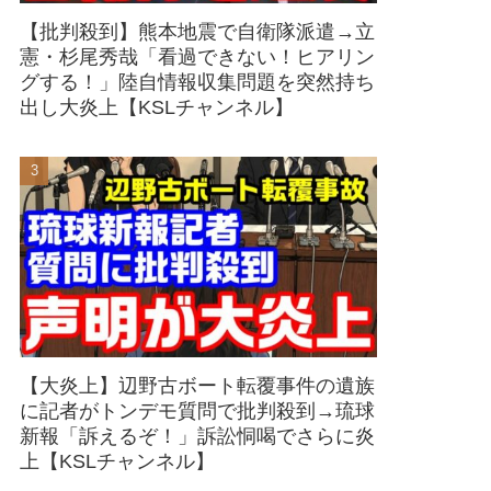
【批判殺到】熊本地震で自衛隊派遣→立
憲・杉尾秀哉「看過できない！ヒアリン
グする！」陸自情報収集問題を突然持ち
出し大炎上【KSLチャンネル】
【大炎上】辺野古ボート転覆事件の遺族
に記者がトンデモ質問で批判殺到→琉球
新報「訴えるぞ！」訴訟恫喝でさらに炎
上【KSLチャンネル】