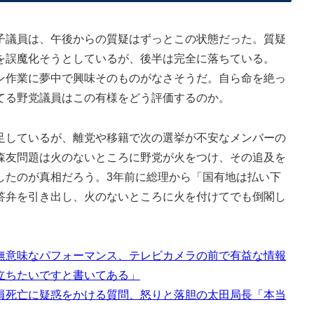
議員は、午後からの質疑はずっとこの状態だった。質疑
を誤魔化そうとしているが、後半は完全に落ちている。
作業に夢中で興味そのものがなさそうだ。自ら命を絶っ
てる野党議員はこの有様をどう評価するのか。
しているが、離党や移籍で次の選挙が不安なメンバーの
森友問題は火のないところに野党が火をつけ、その追及を
したのが真相だろう。3年前に総理から「国有地は払い下
答弁を引き出し、火のないところに火を付けてでも倒閣し
無意味なパフォーマンス、テレビカメラの前で有益な情報
立ちたいですと書いてある」
員死亡に疑惑をかける質問、怒りと落胆の太田局長「本当