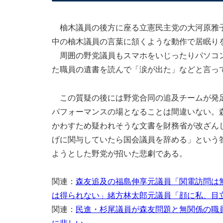
柚木議員の後方に座る立憲民主党の大河原雅子
中の柚木議員の言葉に頷くような動作で居眠り
周囲の野党議員もスマホをいじったりパソコン
た職員の遺書を読んで「涙が出た」などと言っ
この質疑の後には野党合同の追及チームが発足
パフォーマンスの場となることは間違いない。
かわすため疑われそうな文書を財務省が改ざん
げに関与していたら国会議員を辞める」という
ようとした野党が招いた悲劇である。
関連：
森友追及の福島伸享元議員「関電訪問は
は得られない」緒方林太郎元議員「顔に私、目
関連：
民進・杉尾議員が森友問題と無関係の職