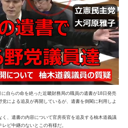
月に自らの命を絶った近畿財務局の職員の遺書が18日発売
野党による追及が再開しているが、遺書を倒閣に利用しよ
く、遺書の内容について官房長官を追及する柚木道義議
テレビ中継のないとこの有様だ。