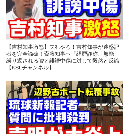
【吉村知事激怒】失礼やろ！吉村知事が迷惑記
者を完全論破！斎藤知事へ「経歴詐称、無能」
繰り返される嘘と誹謗中傷に対して毅然と反論
【KSLチャンネル】