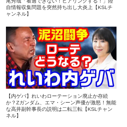
尾秀哉「看過できない！ヒアリングする！」陸
自情報収集問題を突然持ち出し大炎上【KSLチ
ャンネル】
【内ゲバ】れいわローテーション廃止か存続
か？Zガンダム、エマ・シーン声優が激怒！無能
な高井副幹事長の説明は二転三転【KSLチャン
ネル】