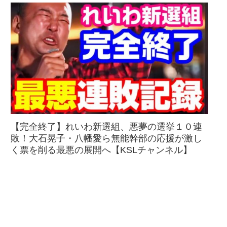
【完全終了】れいわ新選組、悪夢の選挙１０連
敗！大石晃子・八幡愛ら無能幹部の応援が激し
く票を削る最悪の展開へ【KSLチャンネル】