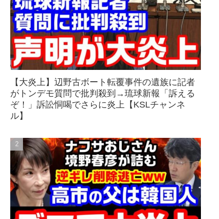
【大炎上】辺野古ボート転覆事件の遺族に記者
がトンデモ質問で批判殺到→琉球新報「訴える
ぞ！」訴訟恫喝でさらに炎上【KSLチャンネ
ル】