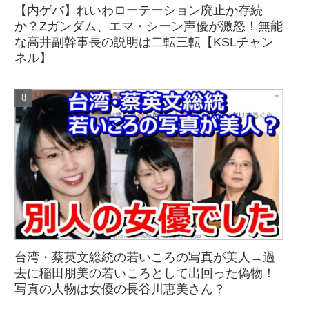
【内ゲバ】れいわローテーション廃止か存続
か？Zガンダム、エマ・シーン声優が激怒！無能
な高井副幹事長の説明は二転三転【KSLチャン
ネル】
台湾・蔡英文総統の若いころの写真が美人→過
去に稲田朋美の若いころとして出回った偽物！
写真の人物は女優の長谷川恵美さん？