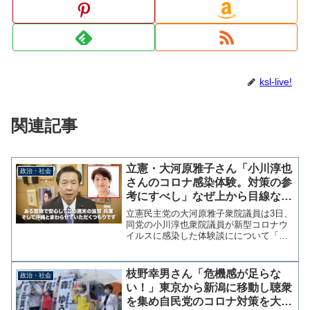
ksl-live!
関連記事
立憲・大河原雅子さん「小川淳也
政治・社会
さんのコロナ感染体験。対策の参
考にすべし」なぜ上から目線なの
か？
立憲民主党の大河原雅子衆院議員は3日、
同党の小川淳也衆院議員が新型コロナウ
イルスに感染した体験談にについて「対
策の参考にすべし」とツイッターに投稿
した。そんな上から目線で指示できる立
場だと思っているのだろうか？小川淳也
枝野幸男さん「危機感が足らな
政治・社会
さんのコロナ感染体験。...
い！」東京から新潟に移動し聴衆
を集め自民党のコロナ対策を大声