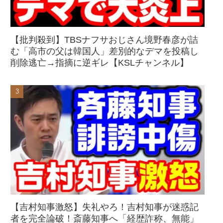
【批判殺到】TBSナフサおじさん境野春彦が詰
む「高市の父は韓国人」差別的なデマを投稿し
削除逃亡→指摘に逆ギレ【KSLチャンネル】
【吉村知事激怒】失礼やろ！吉村知事が迷惑記
者を完全論破！斎藤知事へ「経歴詐称、無能」