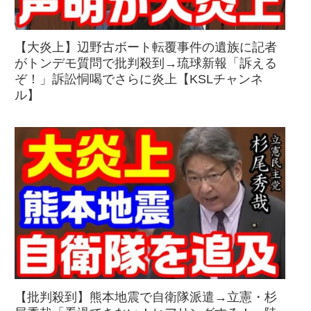
【大炎上】辺野古ボート転覆事件の遺族に記者
がトンデモ質問で批判殺到→琉球新報「訴える
ぞ！」訴訟恫喝でさらに炎上【KSLチャンネ
ル】
【批判殺到】熊本地震で自衛隊派遣→立憲・杉