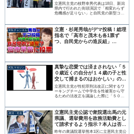
で批判するギャグを披露
立憲民主党の枝野幸男代表は18日、新潟
県内で行われた街頭演説で「相変わらず
危機感が足りない」と自民党の新型コロ
ナ対策を厳しく批判した。枝野幸男「自
民党は相変わらず危機感が足りない。こ
の危機感のない人たちに任せていてはい
立憲・杉尾秀哉がデマ投稿！総理
KSLチャンネル
けない。ぜひ、私たちに...
指名で「高市と茂木も各1票ず
つ、自民党からの造反組」
→NHK党の投票と判明も謝罪撤
回せず放置【KSLチャンネル】
真摯な恋愛では済まされない「５
KSLマガジン
０歳近くの自分が１４歳の子と性
交して捕まるのはおかしい」の何
が問題か【マガジン103号】
立憲民主党が性犯罪刑法改正に関するワ
ーキングチームで中学生を性被害から守
るための法改正を議論した際に「５０歳
近くの自分が１４歳の子と性交したら、
たとえ同意があっても捕まることにな
る。それはおかしい」と50代の議員が発
立憲民主党公認で衆院選出馬の元
政治・社会
言したとされる問題。 直...
県議、選挙費用を政務活動費とし
て請求するよう指示？本人は否定
し「さらば立憲民主党」
昨年の衆議院選挙熊本1区に立憲民主党公