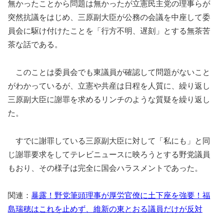
無かったことから問題は無かったが立憲民主党の理事らが
突然抗議をはじめ、三原副大臣が公務の会議を中座して委
員会に駆け付けたことを「行方不明、遅刻」とする無茶苦
茶な話である。
このことは委員会でも東議員が確認して問題がないこと
がわかっているが、立憲や共産は日程を人質に、繰り返し
三原副大臣に謝罪を求めるリンチのような質疑を繰り返し
た。
すでに謝罪している三原副大臣に対して「私にも」と同
じ謝罪要求をしてテレビニュースに映ろうとする野党議員
もおり、その様子は完全に国会ハラスメントであった。
関連：
暴露！野党筆頭理事が厚労官僚に土下座を強要！福
島瑞穂はこれを止めず、維新の東とおる議員だけが反対