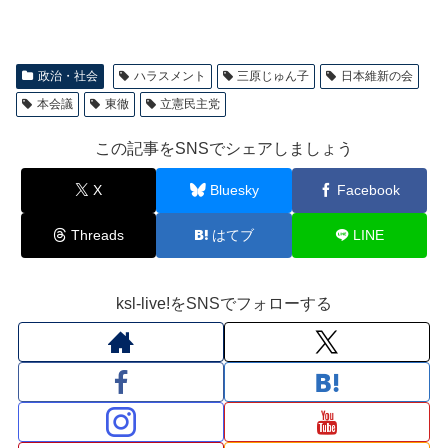
政治・社会
ハラスメント
三原じゅん子
日本維新の会
本会議
東徹
立憲民主党
この記事をSNSでシェアしましょう
X
Bluesky
Facebook
Threads
はてブ
LINE
ksl-live!をSNSでフォローする