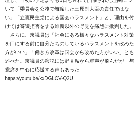
壇し、当初の予定よりも5日も遅れて開催された理由につ
いて「委員会を公務で離席した三原副大臣の責任ではな
い」「立憲民主党による国会ハラスメント」と、理由を付
けては審議拒否をする維新以外の野党を痛烈に批判した。
さらに、東議員は「社会にある様々なハラスメント対策
を口にする前に自分たちのしているハラスメントを改めた
方がいい」「働き方改革は国会から改めた方がいい」とも
述べた。東議員の演説には野党席から罵声が飛んだが、与
党席を中心に応援する声もあった。
https://youtu.be/kxDGLOV-Q2U