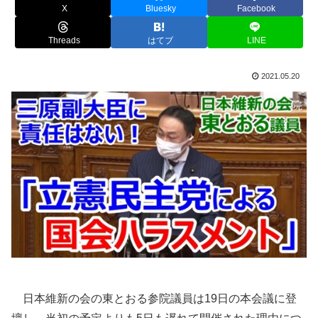
X
Bluesky
Facebook
Threads
はてブ
LINE
2021.05.20
日本維新の会の東とおる参院議員は19日の本会議に登