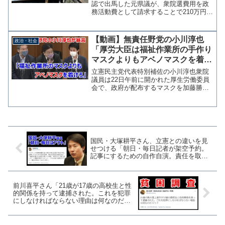
認で出馬した元県議が、衆院選費用を政
務活動費として請求することで210万円の
満額を受け取れるよう指示していたとい
う疑惑を朝日新聞が報じている。 元県
議本人は否定しているが、事務所が衆院
【動画】無責任野党の小川淳也
政治・社会
選費用を請求する処...
「厚労大臣は福祉作業所の手作り
マスクよりもアベノマスクを着け
ろ」心無い言葉を放つ
立憲民主党代表特別補佐の小川淳也衆院
議員は22日午前に開かれた厚生労働委員
会で、政府が配布するマスクを加藤勝信
厚労大臣と橋本岳副大臣が着用していな
いことについて質問した。 加藤大臣と
橋本副大臣は「福祉作業所で作ったマス
クを応援している」と説...
国民・大塚耕平さん、立憲との違いを見
せつける「朝日・毎日記者が架空予約。
記事にするための自作自演。責任を取る
べき」
前川喜平さん「21歳が17歳の高校生と性
的関係を持って逮捕された。これを犯罪
にしなければならない理由は何なのだろ
う？」