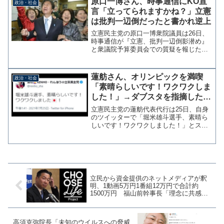
原口一博さん、時事通信にKO宣
政治・社会
言って」「自民党の方が...
言「立ってられますかね？」立憲
は批判一辺倒だったと書かれ逆上
立憲民主党の原口一博衆院議員は26日、
時事通信が『立憲、批判一辺倒影潜め』
と衆議院予算委員会での質疑を報じたこ
とに腹を立て「ここまで悪質な印象操作
には、党としてしっかりとした対応をす
べきと考えます。「フェイク一辺倒のメ
蓮舫さん、オリンピックを満喫
政治・社会
ディア」と言われたら立...
「素晴らしいです！ワクワクしま
した！」→ダブスタを指摘した日
経新聞編集委員に逆ギレ中
立憲民主党の蓮舫代表代行は25日、自身
のツイッターで「堀米雄斗選手、素晴ら
しいです！ワクワクしました！」とスケ
ートボード男子ストリートでの金メダル
獲得に興奮した様子で投稿を行った。堀
米雄斗選手、素晴らしいです！ワクワク
しました🇯🇵！— 蓮舫...
立民から資金提供のネットメディアが釈
明、1動画5万円1番組12万円で合計約
1500万円 福山前幹事長「理念に共感し
た」
高須克弥院長「未知のウイルスへの脅威