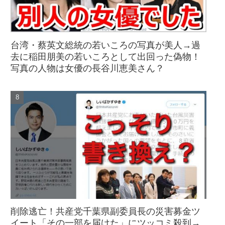
台湾・蔡英文総統の若いころの写真が美人→過
去に稲田朋美の若いころとして出回った偽物！
写真の人物は女優の長谷川恵美さん？
削除逃亡！共産党千葉県副委員長の災害募金ツ
イート「その一部を届けた」にツッコミ殺到→