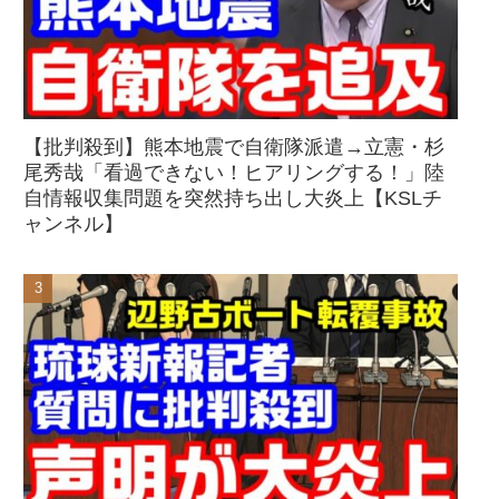
【批判殺到】熊本地震で自衛隊派遣→立憲・杉
尾秀哉「看過できない！ヒアリングする！」陸
自情報収集問題を突然持ち出し大炎上【KSLチ
ャンネル】