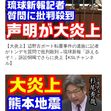
【大炎上】辺野古ボート転覆事件の遺族に記者
がトンデモ質問で批判殺到→琉球新報「訴える
ぞ！」訴訟恫喝でさらに炎上【KSLチャンネ
ル】