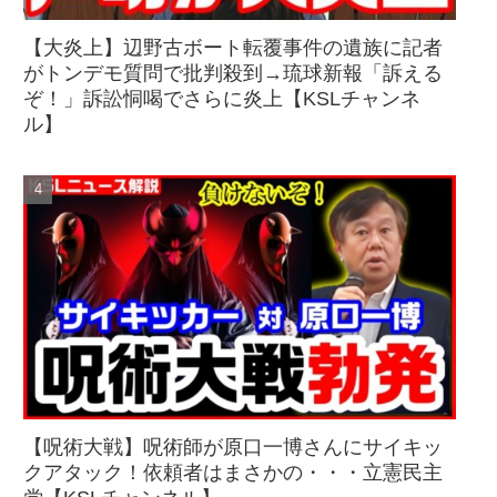
【大炎上】辺野古ボート転覆事件の遺族に記者
がトンデモ質問で批判殺到→琉球新報「訴える
ぞ！」訴訟恫喝でさらに炎上【KSLチャンネ
ル】
【呪術大戦】呪術師が原口一博さんにサイキッ
クアタック！依頼者はまさかの・・・立憲民主