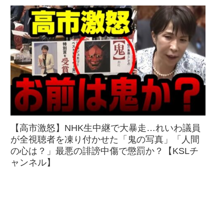
【高市激怒】NHK生中継で大暴走…れいわ議員
が全視聴者を凍り付かせた「鬼の写真」「人間
の心は？」最悪の誹謗中傷で懲罰か？【KSLチ
ャンネル】