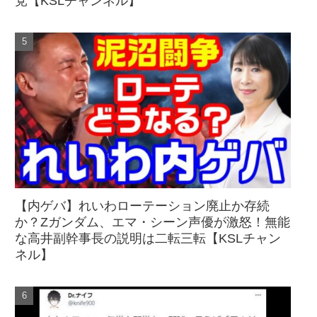
党【KSLチャンネル】
【内ゲバ】れいわローテーション廃止か存続
か？Zガンダム、エマ・シーン声優が激怒！無能
な高井副幹事長の説明は二転三転【KSLチャン
ネル】