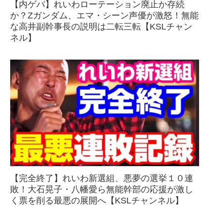
【内ゲバ】れいわローテーション廃止か存続
か？Zガンダム、エマ・シーン声優が激怒！無能
な高井副幹事長の説明は二転三転【KSLチャン
ネル】
【完全終了】れいわ新選組、悪夢の選挙１０連
敗！大石晃子・八幡愛ら無能幹部の応援が激し
く票を削る最悪の展開へ【KSLチャンネル】