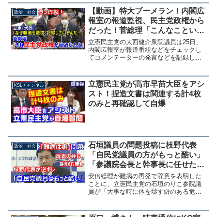
【動画】特大ブーメラン！内閣広
政治・社会
報室の報道監視、民主党政権から
だった！菅総理「こんなこといつ
からやってんだ？と聞いたら
立憲民主党の大西健介衆院議員は25日、
2011年から行われていた」
内閣広報室が報道番組などをチェックし
てコメンテーターの発言などを記録して
いたことについて「政府に反対する意見
とか、批判するコメントとか言いにくく
なってしまう」として菅総理の認識を質
立憲民主党が高市早苗大臣をアシ
KSLチャンネル
した。 菅総理は「（報...
スト！捏造文書は関連する計4枚
のみと再確認して自爆
石垣議員の問題投稿に枝野代表
政治・社会
「自民党議員の方がもっと酷い」
「参議院会長と幹事長に任せた」
記者の質問から逃げる
安倍総理が難病の再発で辞意を表明した
ことに、立憲民主党の石垣のりこ参院議
員が「大事な時に体を壊す癖のある危機
管理能力のない人物」とツイッターに投
稿した問題で、同党の枝野幸男代表は31
日の定例会見で「自民党にも同じことを