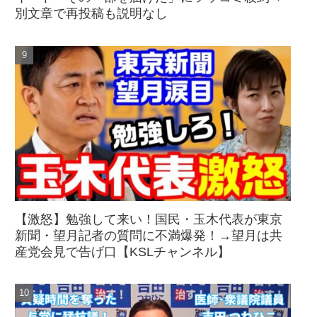
別文章で再投稿も説明なし
【激怒】勉強して来い！国民・玉木代表が東京
新聞・望月記者の質問に不満爆発！→望月は共
産党会見で告げ口【KSLチャンネル】