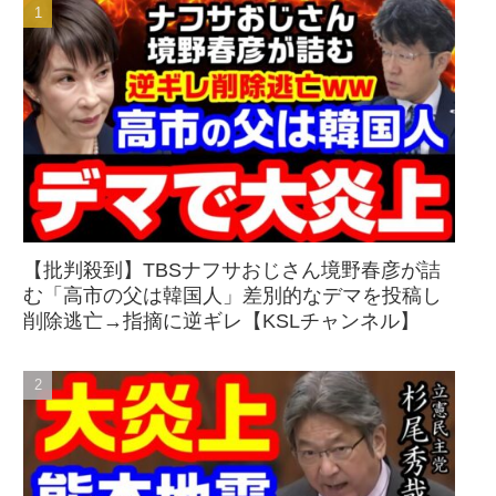
【批判殺到】TBSナフサおじさん境野春彦が詰
む「高市の父は韓国人」差別的なデマを投稿し
削除逃亡→指摘に逆ギレ【KSLチャンネル】