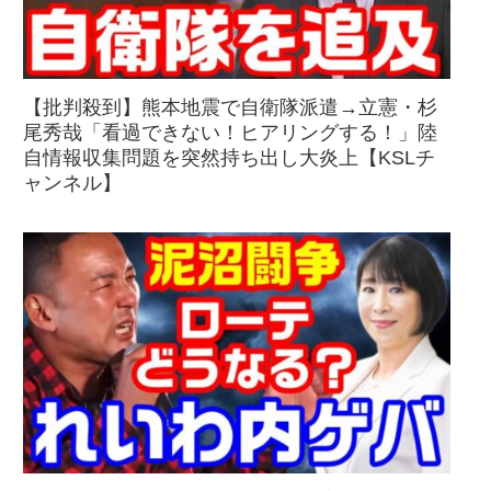
【批判殺到】熊本地震で自衛隊派遣→立憲・杉
尾秀哉「看過できない！ヒアリングする！」陸
自情報収集問題を突然持ち出し大炎上【KSLチ
ャンネル】