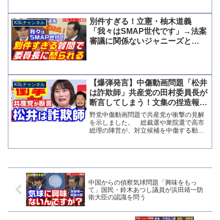
対し、岩屋外務大臣が逆ギレ気味に答弁
する場面がありました。 岩屋さんに関
する陰謀論的な批判に加担する気はあり
別件すぎる！立憲・柚木道義
KSLチャンネル
ませんが、ちょっと答弁...
「我々はSMAP世代です」→法案
審議に関係ないジャニーズと
LGBTの質問を繰り返し委員長に
怒られる
【爆弾発言】中傷動画問題「松井
KSLチャンネル
は詐欺師」共産党の田村委員長が
断言してしまう！文集の捏造報道
に踊らされた立憲は涙目【KSLチ
野党中傷動画問題で共産党が衝撃の見解
ャンネル】
を示しました。 総裁選や衆院選で高市
総理の陣営が、対立候補を中傷する動画
を大量に流布していたされる報道で、動
画を作成し文春に情報提供していた松井
健氏に関して共産党の田村智子委員長は9
日の会見で「松井何某が...
中国からの偵察気球問題「興味をもっ
て」国民・鈴木あつし議員が浜田靖一防
衛大臣の認識を問う