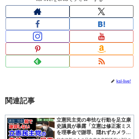
ksl-live!
関連記事
立憲民主党の卑怯な行動を足立康
政治・社会
史議員が暴露「立憲は修正案ミス
を理事会で謝罪、隠れずカメラの
前で謝罪するべき」