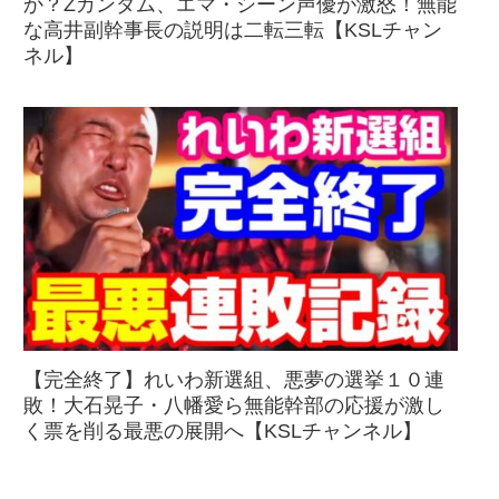
か？Zガンダム、エマ・シーン声優が激怒！無能
な高井副幹事長の説明は二転三転【KSLチャン
ネル】
【完全終了】れいわ新選組、悪夢の選挙１０連
敗！大石晃子・八幡愛ら無能幹部の応援が激し
く票を削る最悪の展開へ【KSLチャンネル】