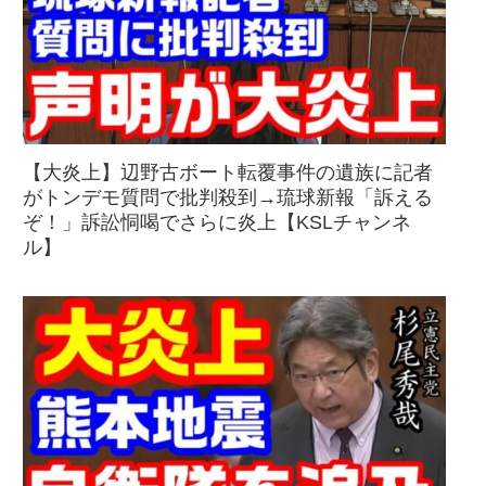
【大炎上】辺野古ボート転覆事件の遺族に記者
がトンデモ質問で批判殺到→琉球新報「訴える
ぞ！」訴訟恫喝でさらに炎上【KSLチャンネ
ル】