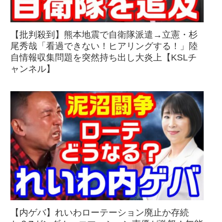
【批判殺到】熊本地震で自衛隊派遣→立憲・杉
尾秀哉「看過できない！ヒアリングする！」陸
自情報収集問題を突然持ち出し大炎上【KSLチ
ャンネル】
【内ゲバ】れいわローテーション廃止か存続