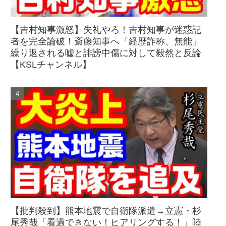
【吉村知事激怒】失礼やろ！吉村知事が迷惑記
者を完全論破！斎藤知事へ「経歴詐称、無能」
繰り返される嘘と誹謗中傷に対して毅然と反論
【KSLチャンネル】
【批判殺到】熊本地震で自衛隊派遣→立憲・杉
尾秀哉「看過できない！ヒアリングする！」陸