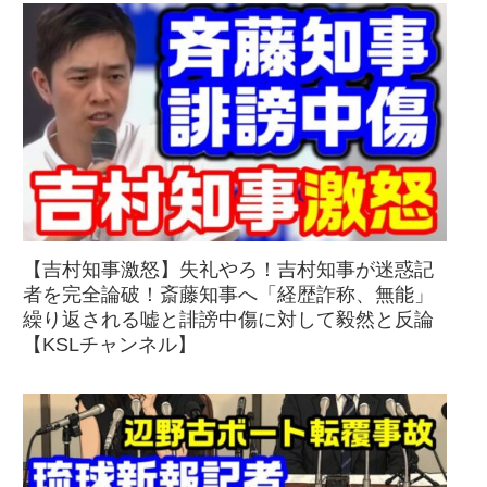
【吉村知事激怒】失礼やろ！吉村知事が迷惑記
者を完全論破！斎藤知事へ「経歴詐称、無能」
繰り返される嘘と誹謗中傷に対して毅然と反論
【KSLチャンネル】