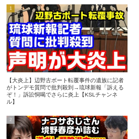
【大炎上】辺野古ボート転覆事件の遺族に記者
がトンデモ質問で批判殺到→琉球新報「訴える
ぞ！」訴訟恫喝でさらに炎上【KSLチャンネ
ル】