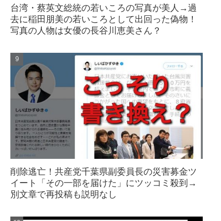
台湾・蔡英文総統の若いころの写真が美人→過
去に稲田朋美の若いころとして出回った偽物！
写真の人物は女優の長谷川恵美さん？
削除逃亡！共産党千葉県副委員長の災害募金ツ
イート「その一部を届けた」にツッコミ殺到→
別文章で再投稿も説明なし