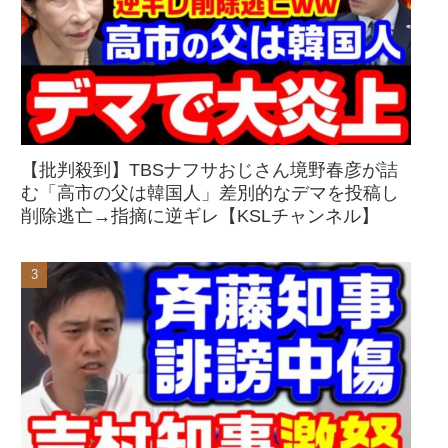
【批判殺到】TBSナフサおじさん境野春彦が詰
む「高市の父は韓国人」差別的なデマを投稿し
削除逃亡→指摘に逆ギレ【KSLチャンネル】