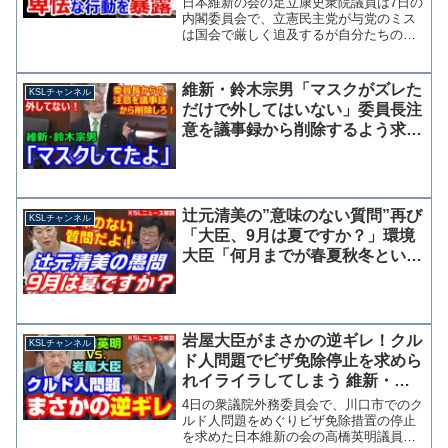
日本維新の会の足立康史衆院議員は7日の
内閣委員会で、立憲民主党が与党のミス
は国会で厳しく追及するが自分たちのミ
スには甘く、隠れて謝罪するという卑怯
な行動について言及した。 政府提出の
デジタル改革関連法案で相次いで見つか
維新・鈴木宗男「マスクがズレた
KSLチャンネル
った条文ミスなどに関し...
だけで外してはいない」委員長注
意を議事録から削除するよう求め
る→自分で外してました
辻元清美の”意味のない質問”再び
KSLチャンネル
「大臣、9月は夏ですか？」環境
大臣「何月までが春夏秋冬という
定義ですが・・・（困惑）」
岩屋大臣がまさかの逆ギレ！クル
KSLチャンネル
ド人問題でビザ免除停止を求めら
れイライラしてしまう 維新・高
橋英明議員の質疑【KSLチャンネ
4日の衆議院外務委員会で、川口市でのク
ル】
ルド人問題をめぐりビザ免除措置の停止
を求めた日本維新の会の高橋英明議員に