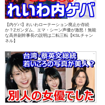
【内ゲバ】れいわローテーション廃止か存続
か？Zガンダム、エマ・シーン声優が激怒！無能
な高井副幹事長の説明は二転三転【KSLチャン
ネル】