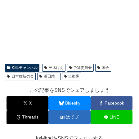
KSLチャンネル
三木けえ
予算委員会
国会
日本維新の会
浜田靖一
自衛隊
この記事をSNSでシェアしましょう
X
Bluesky
Facebook
Threads
はてブ
LINE
ksl-live!をSNSでフォローする