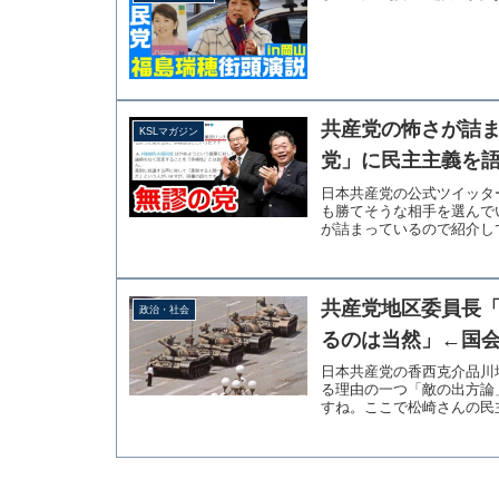
共産党の怖さが詰
KSLマガジン
党」に民主主義を語
日本共産党の公式ツイッタ
も勝てそうな相手を選んで
が詰まっているので紹介して
共産党地区委員長
政治・社会
るのは当然」←国
日本共産党の香西克介品川
る理由の一つ「敵の出方論
すね。ここで松崎さんの民主