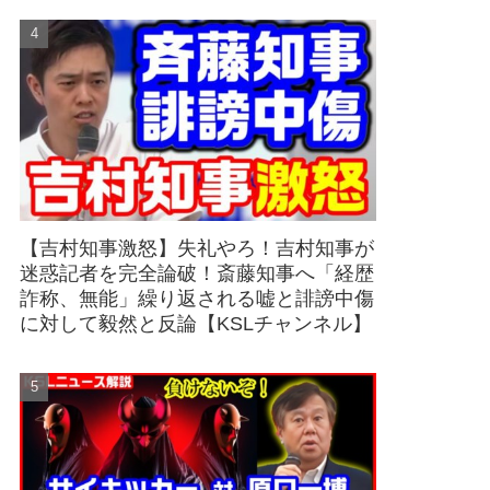
【吉村知事激怒】失礼やろ！吉村知事が
迷惑記者を完全論破！斎藤知事へ「経歴
詐称、無能」繰り返される嘘と誹謗中傷
に対して毅然と反論【KSLチャンネル】