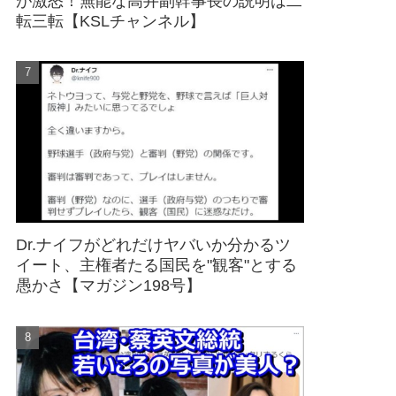
が激怒！無能な高井副幹事長の説明は二
転三転【KSLチャンネル】
Dr.ナイフがどれだけヤバいか分かるツ
イート、主権者たる国民を"観客"とする
愚かさ【マガジン198号】