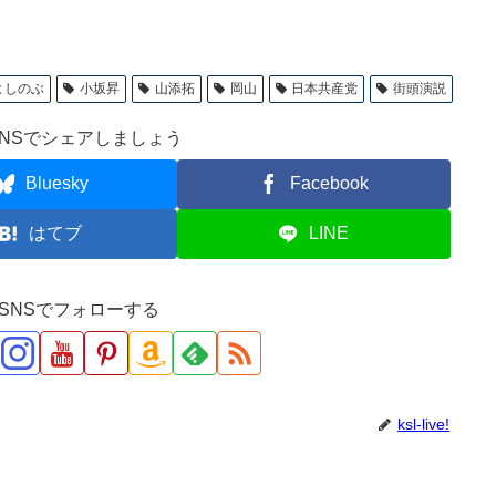
よしのぶ
小坂昇
山添拓
岡山
日本共産党
街頭演説
NSでシェアしましょう
Bluesky
Facebook
はてブ
LINE
ve!をSNSでフォローする
ksl-live!