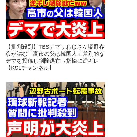
【批判殺到】TBSナフサおじさん境野春
彦が詰む「高市の父は韓国人」差別的な
デマを投稿し削除逃亡→指摘に逆ギレ
【KSLチャンネル】