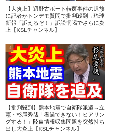
【大炎上】辺野古ボート転覆事件の遺族
に記者がトンデモ質問で批判殺到→琉球
新報「訴えるぞ！」訴訟恫喝でさらに炎
上【KSLチャンネル】
【批判殺到】熊本地震で自衛隊派遣→立
憲・杉尾秀哉「看過できない！ヒアリン
グする！」陸自情報収集問題を突然持ち
出し大炎上【KSLチャンネル】