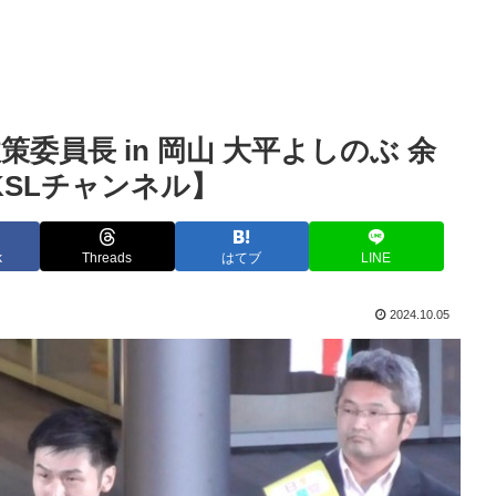
委員長 in 岡山 大平よしのぶ 余
KSLチャンネル】
k
Threads
はてブ
LINE
2024.10.05