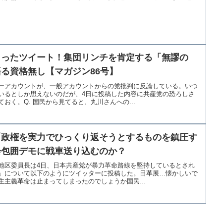
まったツイート！集団リンチを肯定する「無謬の
る資格無し【マガジン86号】
ーアカウントが、一般アカウントからの党批判に反論している。いつ
いるとしか思えないのだが、4日に投稿した内容に共産党の恐ろしさ
おく。Q. 国民から見てると、丸川さんへの...
「政権を実力でひっくり返そうとするものを鎮圧す
会包囲デモに戦車送り込むのか？
地区委員長は4日、日本共産党が暴力革命路線を堅持しているとされ
」について以下のようにツイッターに投稿した。日革展…懐かしいで
主義革命は止まってしまったのでしょうか国民...