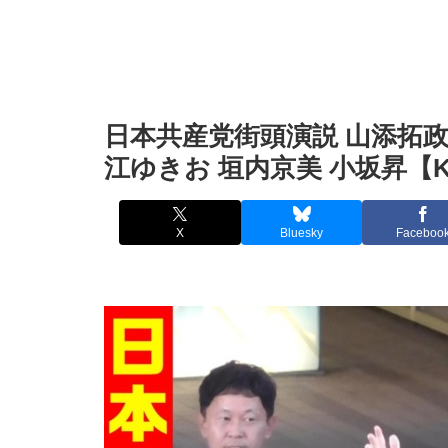
日本共産党街頭演説 山添拓政策
江ゆきお 垣内京美 小坂昇【
X
Bluesky
Faceboo