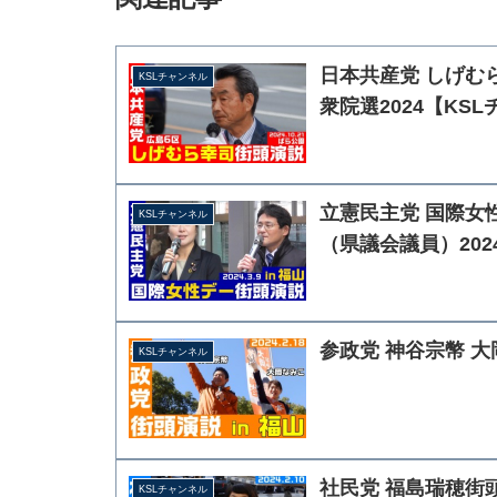
日本共産党 しげむら幸
KSLチャンネル
衆院選2024【KS
立憲民主党 国際女
KSLチャンネル
（県議会議員）202
参政党 神谷宗幣 大岡
KSLチャンネル
社民党 福島瑞穂街頭演
KSLチャンネル