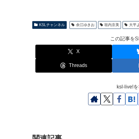
KSLチャンネル
余江ゆきお
垣内京美
大平
この記事をS
X
Threads
ksl-li
関連記事