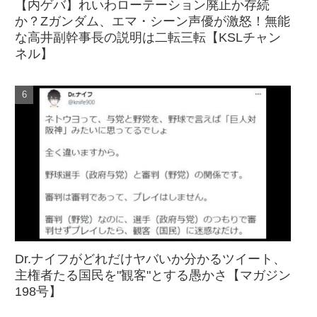
【内ゲバ】れいわローテーション廃止か存続
か？Zガンダム、エマ・シーン声優が激怒！無能
な高井副幹事長の説明は二転三転【KSLチャン
ネル】
Dr.ナイフがどれだけヤバいか分かるツイート、
主権者たる国民を"観客"とする愚かさ【マガジン
198号】