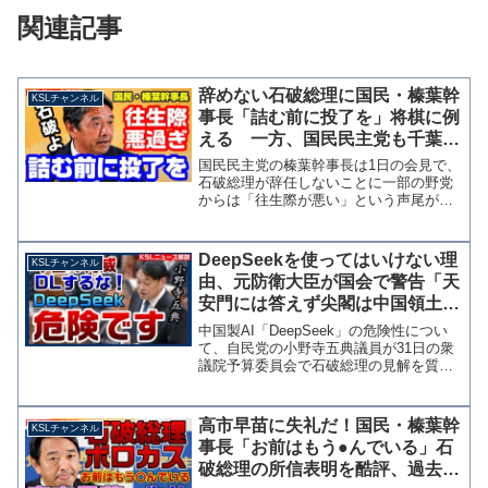
関連記事
辞めない石破総理に国民・榛葉幹
KSLチャンネル
事長「詰む前に投了を」将棋に例
える 一方、国民民主党も千葉県
連問題など問題山積【KSLチャン
国民民主党の榛葉幹事長は1日の会見で、
ネル】
石破総理が辞任しないことに一部の野党
からは「往生際が悪い」という声尾があ
ることについて問われ「将棋の名人は完
全に詰む前に投了する、棋譜を汚さな
い」と辛辣な評価をしました。 そうい
DeepSeekを使ってはいけない理
KSLチャンネル
う国民民主党も、なかなか...
由、元防衛大臣が国会で警告「天
安門には答えず尖閣は中国領土と
答え、情報は抜かれる」【KSLチ
中国製AI「DeepSeek」の危険性につい
ャンネル】
て、自民党の小野寺五典議員が31日の衆
議院予算委員会で石破総理の見解を質し
ています。中国製ということだけで、な
んとなく危険な匂いはしてましたが
TikTokと同じような問題をはらんでいる
高市早苗に失礼だ！国民・榛葉幹
KSLチャンネル
ようです。ダ...
事長「お前はもう●んでいる」石
破総理の所信表明を酷評、過去の