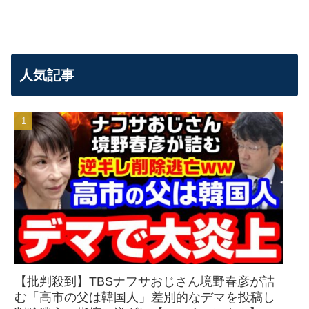
人気記事
【批判殺到】TBSナフサおじさん境野春彦が詰
む「高市の父は韓国人」差別的なデマを投稿し