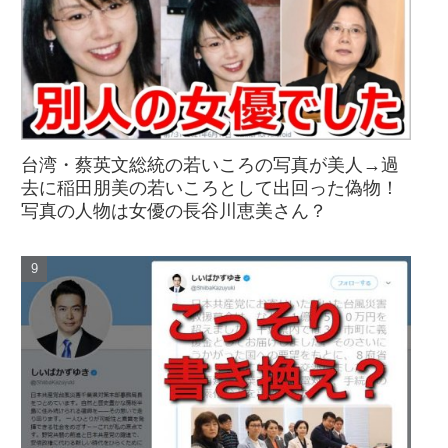
台湾・蔡英文総統の若いころの写真が美人→過
去に稲田朋美の若いころとして出回った偽物！
写真の人物は女優の長谷川恵美さん？