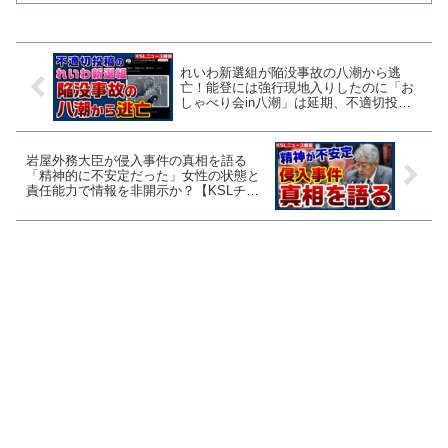
れいわ新選組が陥没事故の八潮から逃
亡！能登には強行現地入りしたのに「お
しゃべり会in八潮」は延期、不適切投稿
の影響か？【KSLチャンネル】
岩屋外務大臣が侵入事件の真相を語る
「精神的に不安定だった」女性の状態と
責任能力で情報を非開示か？【KSLチャ
ンネル】