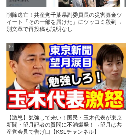
削除逃亡！共産党千葉県副委員長の災害募金ツ
イート「その一部を届けた」にツッコミ殺到→
別文章で再投稿も説明なし
【激怒】勉強して来い！国民・玉木代表が東京
新聞・望月記者の質問に不満爆発！→望月は共
産党会見で告げ口【KSLチャンネル】