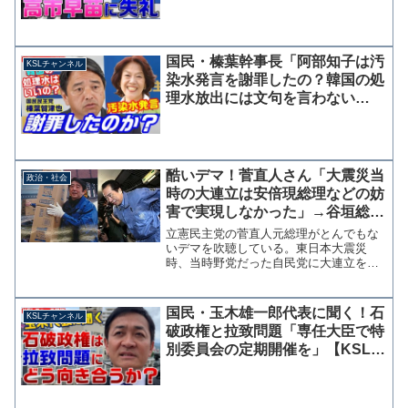
ブログも掘り起こされれる【KSL
チャンネル】
国民・榛葉幹事長「阿部知子は汚
KSLチャンネル
染水発言を謝罪したの？韓国の処
理水放出には文句を言わない
の？」一部野党議員による風評被
害拡大に苦言
酷いデマ！菅直人さん「大震災当
政治・社会
時の大連立は安倍現総理などの妨
害で実現しなかった」→谷垣総裁
に即日断られ、当時の安倍さんは
立憲民主党の菅直人元総理がとんでもな
自民党でも無役
いデマを吹聴している。東日本大震災
時、当時野党だった自民党に大連立を打
診し谷垣総裁に即日断られたことに関
し、安倍現総理に妨害され実現しなかっ
たと言い出したのだ。見た瞬間に虚言と
国民・玉木雄一郎代表に聞く！石
KSLチャンネル
判断できる酷さだ。打診前から...
破政権と拉致問題「専任大臣で特
別委員会の定期開催を」【KSLチ
ャンネル】