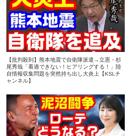
【批判殺到】熊本地震で自衛隊派遣→立憲・杉
尾秀哉「看過できない！ヒアリングする！」陸
自情報収集問題を突然持ち出し大炎上【KSLチ
ャンネル】