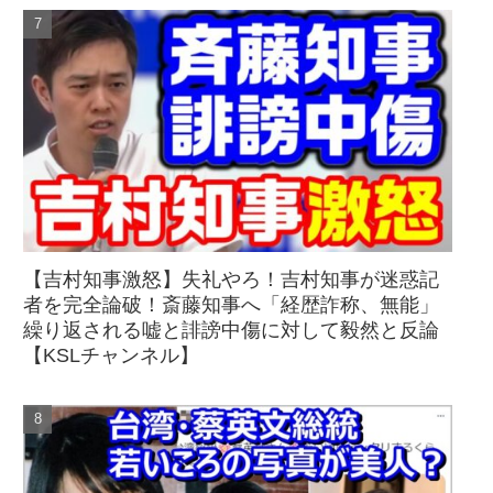
【吉村知事激怒】失礼やろ！吉村知事が迷惑記
者を完全論破！斎藤知事へ「経歴詐称、無能」
繰り返される嘘と誹謗中傷に対して毅然と反論
【KSLチャンネル】