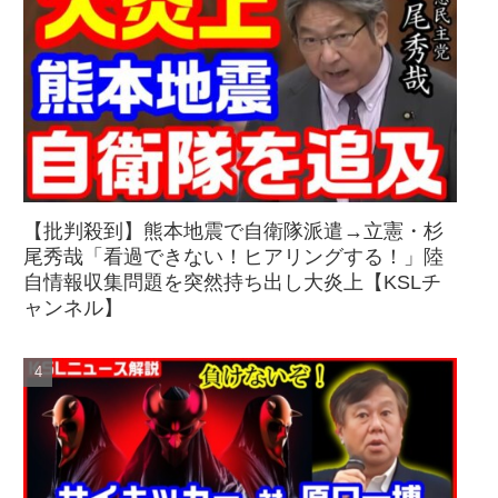
【批判殺到】熊本地震で自衛隊派遣→立憲・杉
尾秀哉「看過できない！ヒアリングする！」陸
自情報収集問題を突然持ち出し大炎上【KSLチ
ャンネル】