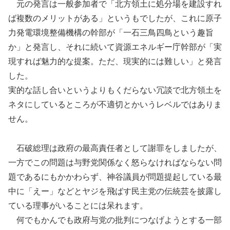
元の発言は一般参加者で「北方領土に処分場を建設すれ
ば複数のメリットがある」というもでしたが、これに原子
力発電環境整備機構の幹部が「一石三鳥四鳥という趣旨
か」と発言し、それに続いて資源エネルギー庁幹部が「実
現すれば魅力的な提案。ただ、現実的には難しい」と発言
した。
実的な話し合いというよりもくだらない冗談で北方領土を
ネタにしているところが不適切とかいうレベルではありま
せん。
石破総理は政府の最高責任者として謝罪をしましたが、
一方でこの問題は与野党関係なく怒らなければならない問
題であるにもかかわらず、神谷議員が問題提起している最
中に「えー」などとヤジを飛ばす民主党の伝統芸を披露し
ている理事がいることには呆れます。
何でもかんでも政府与党の批判につなげようとする一部