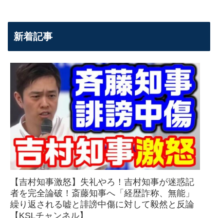
新着記事
【吉村知事激怒】失礼やろ！吉村知事が迷惑記
者を完全論破！斎藤知事へ「経歴詐称、無能」
繰り返される嘘と誹謗中傷に対して毅然と反論
【KSLチャンネル】