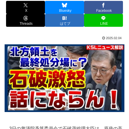
X
Bluesky
Facebook
Threads
はてブ
LINE
2025.02.04
3日の衆議院予算委員会で石破茂総理大臣は、原発の高