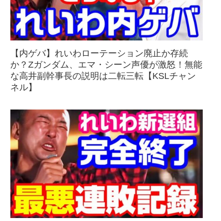
【内ゲバ】れいわローテーション廃止か存続
か？Zガンダム、エマ・シーン声優が激怒！無能
な高井副幹事長の説明は二転三転【KSLチャン
ネル】