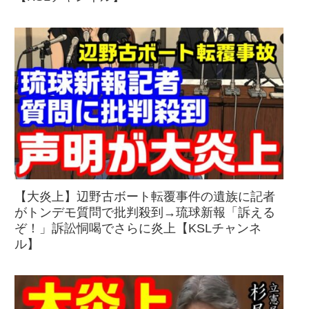
【大炎上】辺野古ボート転覆事件の遺族に記者
がトンデモ質問で批判殺到→琉球新報「訴える
ぞ！」訴訟恫喝でさらに炎上【KSLチャンネ
ル】