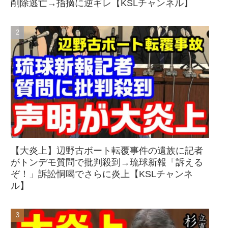
削除逃亡→指摘に逆ギレ【KSLチャンネル】
【大炎上】辺野古ボート転覆事件の遺族に記者
がトンデモ質問で批判殺到→琉球新報「訴える
ぞ！」訴訟恫喝でさらに炎上【KSLチャンネ
ル】