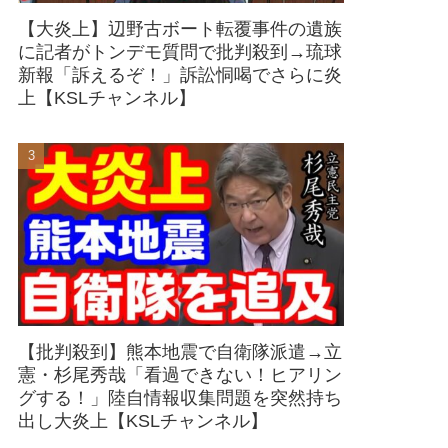
【大炎上】辺野古ボート転覆事件の遺族
に記者がトンデモ質問で批判殺到→琉球
新報「訴えるぞ！」訴訟恫喝でさらに炎
上【KSLチャンネル】
【批判殺到】熊本地震で自衛隊派遣→立
憲・杉尾秀哉「看過できない！ヒアリン
グする！」陸自情報収集問題を突然持ち
出し大炎上【KSLチャンネル】