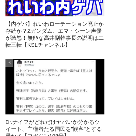
【内ゲバ】れいわローテーション廃止か
存続か？Zガンダム、エマ・シーン声優
が激怒！無能な高井副幹事長の説明は二
転三転【KSLチャンネル】
Dr.ナイフがどれだけヤバいか分かるツ
イート、主権者たる国民を"観客"とする