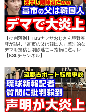
【批判殺到】TBSナフサおじさん境野春
彦が詰む「高市の父は韓国人」差別的な
デマを投稿し削除逃亡→指摘に逆ギレ
【KSLチャンネル】