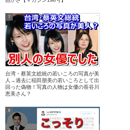
愚かさ【マガジン198号】
台湾・蔡英文総統の若いころの写真が美
人→過去に稲田朋美の若いころとして出
回った偽物！写真の人物は女優の長谷川
恵美さん？