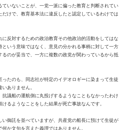
ていないことが、一党一派に偏った教育と判断されてい
ただけで、教育基本法に違反したと認定しているわけでは
に反対するための政治教育その他政治的活動をしてはな
持という意味ではなく、意見の分かれる事柄に対して一方
するのが妥当で、一方に複数の政党が関わっているから抵
ったのも、同志社が特定のイデオロギーに染まって生徒
違いありません。
抗議船の運航側に丸投げするようなこともなかったわけ
預けるようなことをした結果が死亡事故なんです。
い御託を並べていますが、共産党の船長に預けて生徒が
で何か文句を言えた義理ではありません。