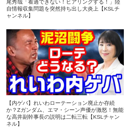
尾秀哉「看過できない！ヒアリングする！」陸
自情報収集問題を突然持ち出し大炎上【KSLチ
ャンネル】
【内ゲバ】れいわローテーション廃止か存続
か？Zガンダム、エマ・シーン声優が激怒！無能
な高井副幹事長の説明は二転三転【KSLチャン
ネル】