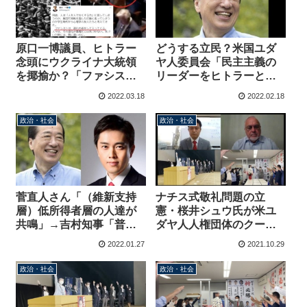
原口一博議員、ヒトラー
どうする立民？米国ユダ
念頭にウクライナ大統領
ヤ人委員会「民主主義の
を揶揄か？「ファシスト
リーダーをヒトラーと比
は、道化の姿をして入っ
較することは、ナチスの
2022.03.18
2022.02.18
てくる。人々は、その道
手によって想像を絶する
化が悪魔だとは気づかな
苦しみを経験した人々へ
政治・社会
政治・社会
い。」
の侮辱だ」
菅直人さん「（維新支持
ナチス式敬礼問題の立
層）低所得者層の人達が
憲・桜井シュウ氏が米ユ
共鳴」→吉村知事「普
ダヤ人人権団体のクーパ
段、人権尊重！多様性重
ー師と対談→枝野代表と
2022.01.27
2021.10.29
視！と声高に正義を振り
の対話を求められるも有
かざしてる政党が立憲民
権者に説明無し
政治・社会
政治・社会
主党」