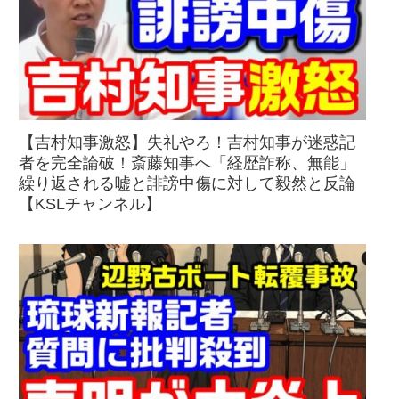
【吉村知事激怒】失礼やろ！吉村知事が迷惑記
者を完全論破！斎藤知事へ「経歴詐称、無能」
繰り返される嘘と誹謗中傷に対して毅然と反論
【KSLチャンネル】