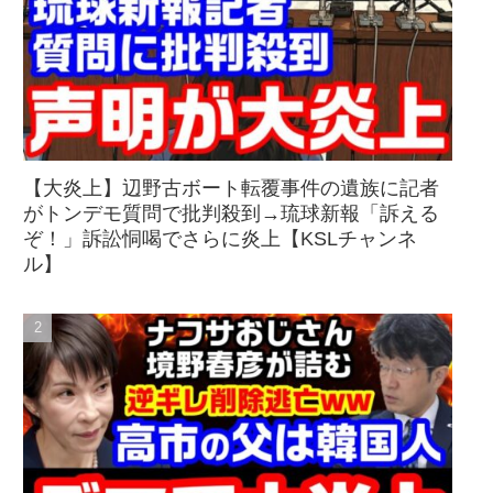
【大炎上】辺野古ボート転覆事件の遺族に記者
がトンデモ質問で批判殺到→琉球新報「訴える
ぞ！」訴訟恫喝でさらに炎上【KSLチャンネ
ル】