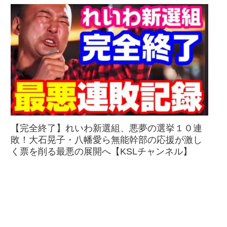
【完全終了】れいわ新選組、悪夢の選挙１０連
敗！大石晃子・八幡愛ら無能幹部の応援が激し
く票を削る最悪の展開へ【KSLチャンネル】