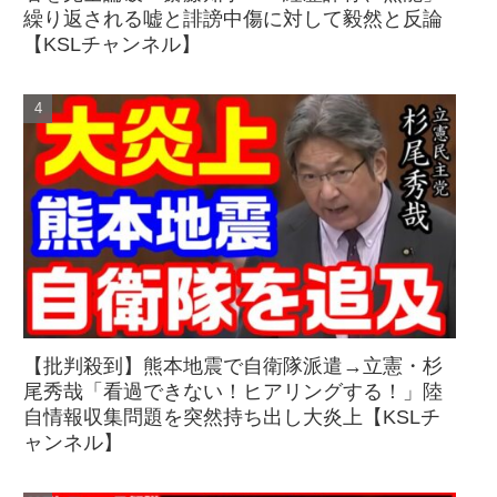
繰り返される嘘と誹謗中傷に対して毅然と反論
【KSLチャンネル】
【批判殺到】熊本地震で自衛隊派遣→立憲・杉
尾秀哉「看過できない！ヒアリングする！」陸
自情報収集問題を突然持ち出し大炎上【KSLチ
ャンネル】