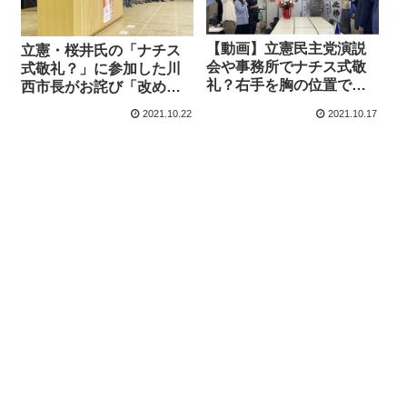
【動画】立憲民主党演説
立憲・桜井氏の「ナチス
会や事務所でナチス式敬
式敬礼？」に参加した川
礼？右手を胸の位置で水
西市長がお詫び「改めて
平に構えてから斜め上に
画像などを確認、誤認識
2021.10.22
2021.10.17
掲げるポーズ
を与えかねない行為」