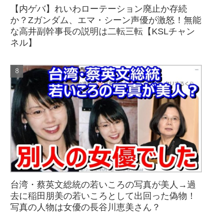
【内ゲバ】れいわローテーション廃止か存続
か？Zガンダム、エマ・シーン声優が激怒！無能
な高井副幹事長の説明は二転三転【KSLチャン
ネル】
台湾・蔡英文総統の若いころの写真が美人→過
去に稲田朋美の若いころとして出回った偽物！
写真の人物は女優の長谷川恵美さん？