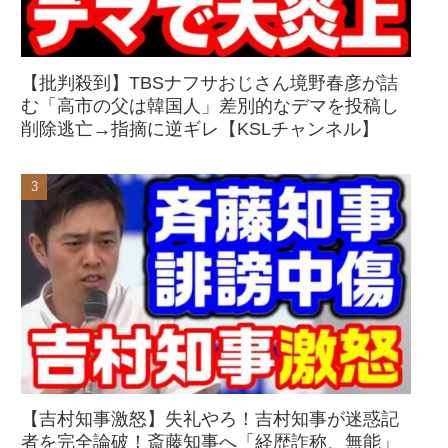
【批判殺到】TBSナフサおじさん境野春彦が詰
む「高市の父は韓国人」差別的なデマを投稿し
削除逃亡→指摘に逆ギレ【KSLチャンネル】
【吉村知事激怒】失礼やろ！吉村知事が迷惑記
者を完全論破！斎藤知事へ「経歴詐称、無能」