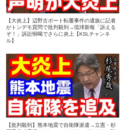
【大炎上】辺野古ボート転覆事件の遺族に記者
がトンデモ質問で批判殺到→琉球新報「訴える
ぞ！」訴訟恫喝でさらに炎上【KSLチャンネ
ル】
【批判殺到】熊本地震で自衛隊派遣→立憲・杉