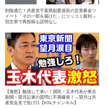
削除逃亡！共産党千葉県副委員長の災害募金ツ
イート「その一部を届けた」にツッコミ殺到→
別文章で再投稿も説明なし
【激怒】勉強して来い！国民・玉木代表が東京
新聞・望月記者の質問に不満爆発！→望月は共
産党会見で告げ口【KSLチャンネル】