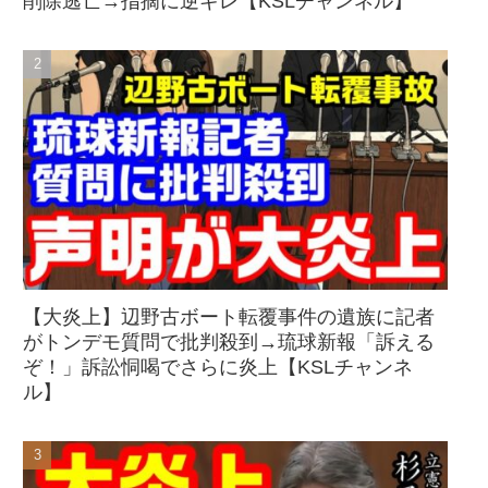
削除逃亡→指摘に逆ギレ【KSLチャンネル】
【大炎上】辺野古ボート転覆事件の遺族に記者
がトンデモ質問で批判殺到→琉球新報「訴える
ぞ！」訴訟恫喝でさらに炎上【KSLチャンネ
ル】