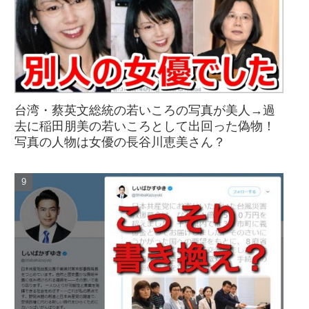
台湾・蔡英文総統の若いころの写真が美人→過
去に稲田朋美の若いころとして出回った偽物！
写真の人物は女優の長谷川恵美さん？