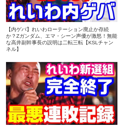
【内ゲバ】れいわローテーション廃止か存続
か？Zガンダム、エマ・シーン声優が激怒！無能
な高井副幹事長の説明は二転三転【KSLチャン
ネル】