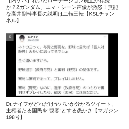
【内ゲバ】れいわローテーション廃止か存続
か？Zガンダム、エマ・シーン声優が激怒！無能
な高井副幹事長の説明は二転三転【KSLチャン
ネル】
Dr.ナイフがどれだけヤバいか分かるツイート、
主権者たる国民を"観客"とする愚かさ【マガジン
198号】