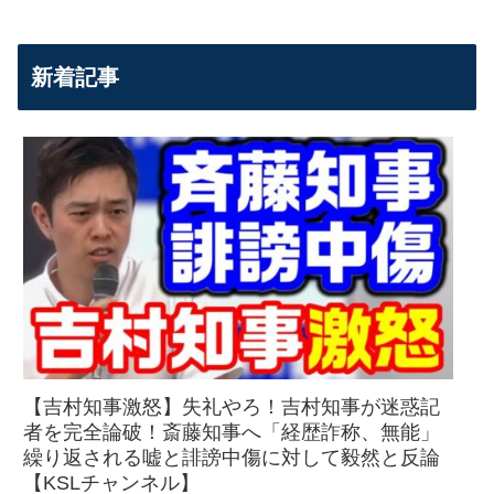
新着記事
【吉村知事激怒】失礼やろ！吉村知事が迷惑記
者を完全論破！斎藤知事へ「経歴詐称、無能」
繰り返される嘘と誹謗中傷に対して毅然と反論
【KSLチャンネル】