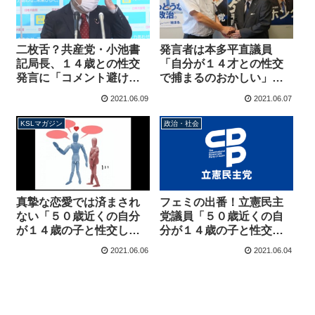
二枚舌？共産党・小池書
発言者は本多平直議員
記局長、１４歳との性交
「自分が１４才との性交
発言に「コメント避けた
で捕まるのおかしい」興
い」→批判受け「言語道
奮状態で外部講師に発
2021.06.09
2021.06.07
断、厳しく非難する」会
言、寺田座長が謝罪して
見動画は非公開
いた
KSLマガジン
政治・社会
真摯な恋愛では済まされ
フェミの出番！立憲民主
ない「５０歳近くの自分
党議員「５０歳近くの自
が１４歳の子と性交して
分が１４歳の子と性交し
捕まるのはおかしい」の
て捕まるのはおかしい」
2021.06.06
2021.06.04
何が問題か【マガジン103
法改正に関するワーキン
号】
グチームで主張