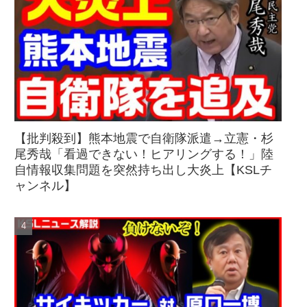
【批判殺到】熊本地震で自衛隊派遣→立憲・杉
尾秀哉「看過できない！ヒアリングする！」陸
自情報収集問題を突然持ち出し大炎上【KSLチ
ャンネル】