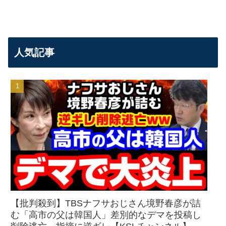
人気記事
【批判殺到】TBSナフサおじさん境野春彦が詰
む「高市の父は韓国人」差別的なデマを投稿し