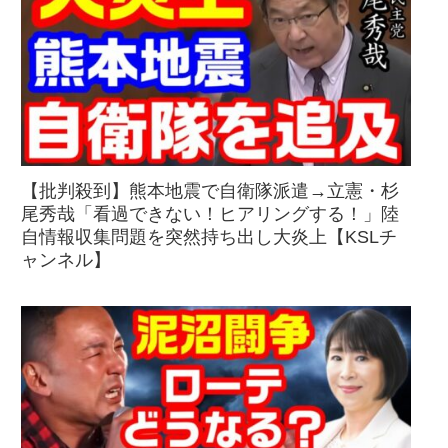
【批判殺到】熊本地震で自衛隊派遣→立憲・杉
尾秀哉「看過できない！ヒアリングする！」陸
自情報収集問題を突然持ち出し大炎上【KSLチ
ャンネル】