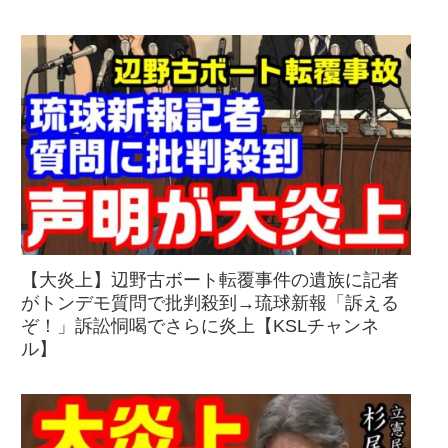
【大炎上】辺野古ボート転覆事件の遺族に記者
がトンデモ質問で批判殺到→琉球新報「訴える
ぞ！」訴訟恫喝でさらに炎上【KSLチャンネ
ル】