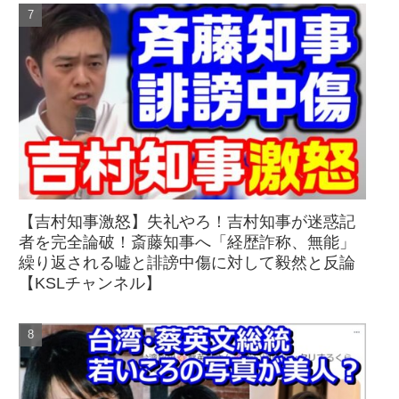
【吉村知事激怒】失礼やろ！吉村知事が迷惑記
者を完全論破！斎藤知事へ「経歴詐称、無能」
繰り返される嘘と誹謗中傷に対して毅然と反論
【KSLチャンネル】