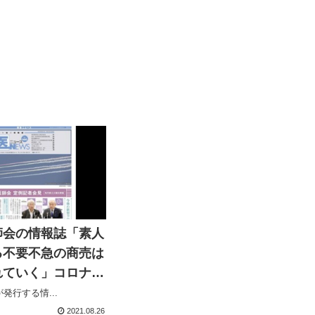
師会の情報誌「素人
る不要不急の商売は
れていく」コロナ禍
のく理容院を中傷す
発行する情...
掲載
2021.08.26