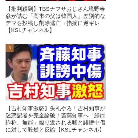
【批判殺到】TBSナフサおじさん境野春
彦が詰む「高市の父は韓国人」差別的な
デマを投稿し削除逃亡→指摘に逆ギレ
【KSLチャンネル】
【吉村知事激怒】失礼やろ！吉村知事が
迷惑記者を完全論破！斎藤知事へ「経歴
詐称、無能」繰り返される嘘と誹謗中傷
に対して毅然と反論【KSLチャンネル】