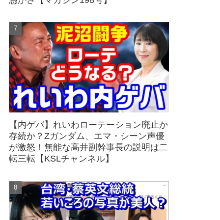
愚かさ【マガジン198号】
【内ゲバ】れいわローテーション廃止か
存続か？Zガンダム、エマ・シーン声優
が激怒！無能な高井副幹事長の説明は二
転三転【KSLチャンネル】