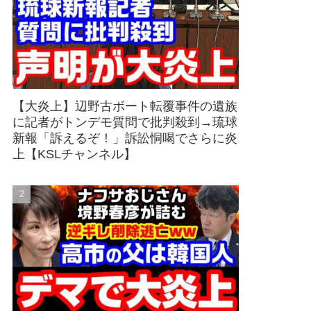
【大炎上】辺野古ボート転覆事件の遺族
に記者がトンデモ質問で批判殺到→琉球
新報「訴えるぞ！」訴訟恫喝でさらに炎
上【KSLチャンネル】