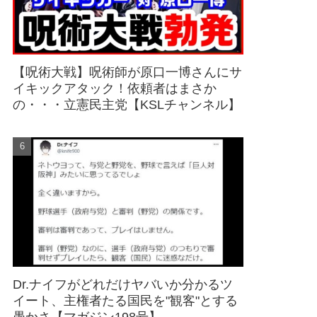
【呪術大戦】呪術師が原口一博さんにサ
イキックアタック！依頼者はまさか
の・・・立憲民主党【KSLチャンネル】
Dr.ナイフがどれだけヤバいか分かるツ
イート、主権者たる国民を"観客"とする