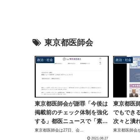
東京都医師会
政治・社会
政治・社会
東京都医師会が謝罪「今後は
東京都医
掲載前のチェック体制を強化
でもでき
する」都医ニュースで「素人
次々と潰
でもできる不要不急の商売は
で客足遠
東京都医師会は27日、会...
東京都医師会が
次々と潰れていく」
るコラム
2021.08.27