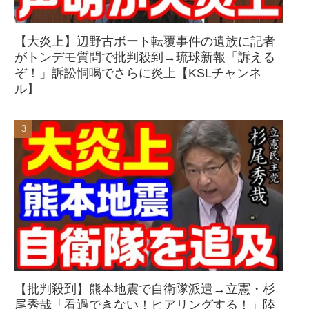
【大炎上】辺野古ボート転覆事件の遺族に記者
がトンデモ質問で批判殺到→琉球新報「訴える
ぞ！」訴訟恫喝でさらに炎上【KSLチャンネ
ル】
【批判殺到】熊本地震で自衛隊派遣→立憲・杉
尾秀哉「看過できない！ヒアリングする！」陸