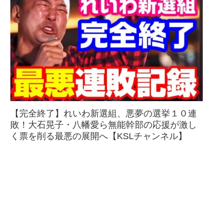
【完全終了】れいわ新選組、悪夢の選挙１０連
敗！大石晃子・八幡愛ら無能幹部の応援が激し
く票を削る最悪の展開へ【KSLチャンネル】