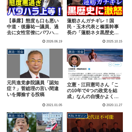
【暴露】態度も口も悪い
蓮舫さんガチギレ！国
中道・後藤祐一議員、過
民・玉木代表と榛葉幹事
去に女性官僚にパワハラ
長の「蓮舫ネタ黒歴史」
で稲田朋美が激怒！泥酔
爆笑対談を批判→過去発
2026.06.19
2025.10.15
して警察出動！安倍総理
言でブーメラン【KSLチ
にも説教【KSLチャンネ
ャンネル】
政治・社会
政治・社会
ル】
元民進党参院議員「認知
立憲・江田憲司さん「こ
症？」菅総理の言い間違
の10年で4つの政党を結
いを揶揄する投稿
成」なんの自慢かよくわ
からないことをツイッタ
2021.01.05
2020.11.27
ープロフに記載
政治・社会
KSLマガジン