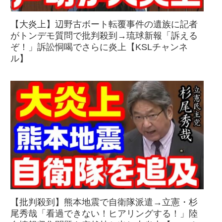
【大炎上】辺野古ボート転覆事件の遺族に記者
がトンデモ質問で批判殺到→琉球新報「訴える
ぞ！」訴訟恫喝でさらに炎上【KSLチャンネ
ル】
【批判殺到】熊本地震で自衛隊派遣→立憲・杉
尾秀哉「看過できない！ヒアリングする！」陸