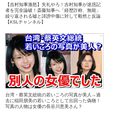
【吉村知事激怒】失礼やろ！吉村知事が迷惑記
者を完全論破！斎藤知事へ「経歴詐称、無能」
繰り返される嘘と誹謗中傷に対して毅然と反論
【KSLチャンネル】
台湾・蔡英文総統の若いころの写真が美人→過
去に稲田朋美の若いころとして出回った偽物！
写真の人物は女優の長谷川恵美さん？