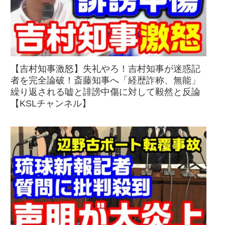
【吉村知事激怒】失礼やろ！吉村知事が迷惑記
者を完全論破！斎藤知事へ「経歴詐称、無能」
繰り返される嘘と誹謗中傷に対して毅然と反論
【KSLチャンネル】