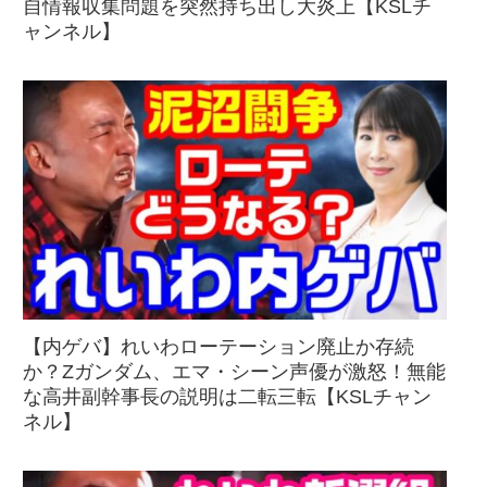
自情報収集問題を突然持ち出し大炎上【KSLチ
ャンネル】
【内ゲバ】れいわローテーション廃止か存続
か？Zガンダム、エマ・シーン声優が激怒！無能
な高井副幹事長の説明は二転三転【KSLチャン
ネル】