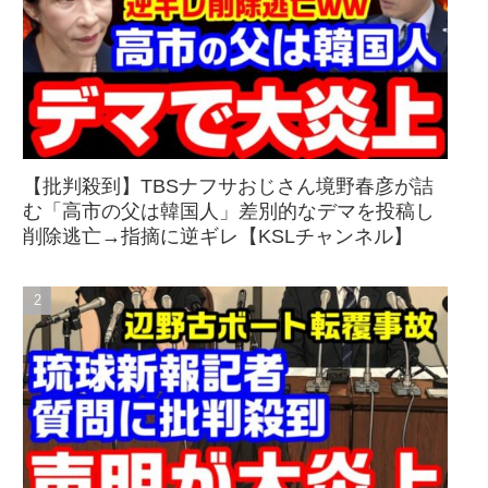
【批判殺到】TBSナフサおじさん境野春彦が詰
む「高市の父は韓国人」差別的なデマを投稿し
削除逃亡→指摘に逆ギレ【KSLチャンネル】