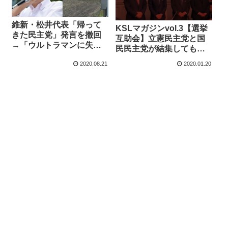
維新・松井代表「帰って
KSLマガジンvol.3【選挙
きた民主党」発言を撤回
互助会】立憲民主党と国
→「ウルトラマンに失礼
民民主党が結集しても政
なので。やっぱり民主
権交代が不可能な理由
2020.08.21
2020.01.20
党、そもそも民主党、
元々民主党って事です
ね」