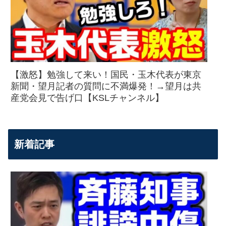
【激怒】勉強して来い！国民・玉木代表が東京
新聞・望月記者の質問に不満爆発！→望月は共
産党会見で告げ口【KSLチャンネル】
新着記事