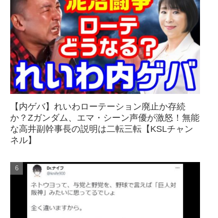
【内ゲバ】れいわローテーション廃止か存続
か？Zガンダム、エマ・シーン声優が激怒！無能
な高井副幹事長の説明は二転三転【KSLチャン
ネル】