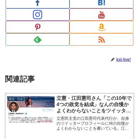
ksl-live!
関連記事
立憲・江田憲司さん「この10年で
政治・社会
4つの政党を結成」なんの自慢か
よくわからないことをツイッター
プロフに記載
立憲民主党の江田憲司代表代行が、自身
のツイッタープロフィールに何の自慢か
よくわからないことを書いている。江田
さんにとって「この10年で4つの政党を結
成」は誇ることなのか？ 普通なら恥ず