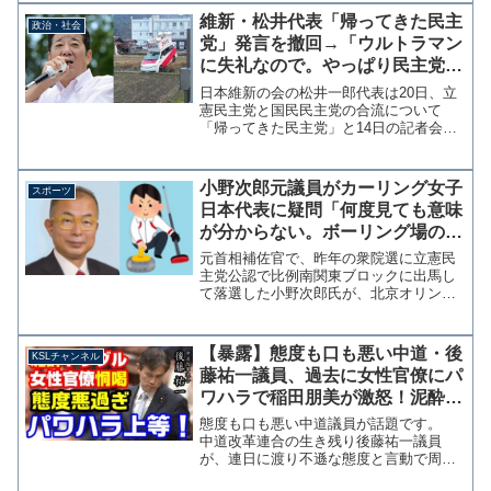
かしくて隠したいことだと思うのだが？
維新・松井代表「帰ってきた民主
政治・社会
自慢にならない政治家...
党」発言を撤回→「ウルトラマン
に失礼なので。やっぱり民主党、
そもそも民主党、元々民主党って
日本維新の会の松井一郎代表は20日、立
事ですね」
憲民主党と国民民主党の合流について
「帰ってきた民主党」と14日の記者会見
で発言したことを撤回した。 松井代表
の"発言撤回"は、19日の立憲民主党の会
見で福山哲郎幹事長が党名揶揄に反論し
小野次郎元議員がカーリング女子
スポーツ
たことを受けてのも...
日本代表に疑問「何度見ても意味
が分からない。ボーリング場のレ
ーンを掃除するお姉さんのよう
元首相補佐官で、昨年の衆院選に立憲民
だ」
主党公認で比例南関東ブロックに出馬し
て落選した小野次郎氏が、北京オリンピ
ックで活躍するカーリング女子日本代表
のチームプレイに疑問を呈している。何
度見ても意味が分からないのは、カーリ
【暴露】態度も口も悪い中道・後
KSLチャンネル
ングのチームプレイ。メイ...
藤祐一議員、過去に女性官僚にパ
ワハラで稲田朋美が激怒！泥酔し
て警察出動！安倍総理にも説教
態度も口も悪い中道議員が話題です。
【KSLチャンネル】
中道改革連合の生き残り後藤祐一議員
が、連日に渡り不遜な態度と言動で周囲
を不快にさせています。この議員は昔か