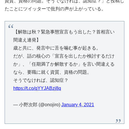
資質、資格の問題。そうでなければ、認知症？」と投稿し
たことにツイッターで批判の声が上がっている。
【解散は秋？緊急事態宣言もう出した？首相言い
間違え連発】
歳と共に、発言中に舌を噛む事が起きる。
だが、話の核心の「宣言を出したか検討するだけ
か」、「任期満了か解散するか」を言い間違える
なら、要職に就く資質、資格の問題。
そうでなければ、認知症？
https://t.co/qYYJABzj8q
— 小野次郎 (@onojiro)
January 4, 2021