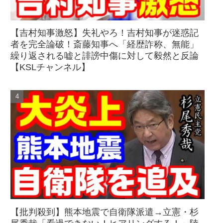
【吉村知事激怒】失礼やろ！吉村知事が迷惑記
者を完全論破！斎藤知事へ「経歴詐称、無能」
繰り返される嘘と誹謗中傷に対して毅然と反論
【KSLチャンネル】
【批判殺到】熊本地震で自衛隊派遣→立憲・杉