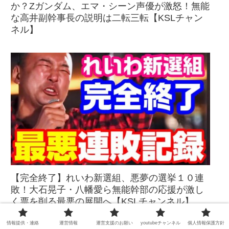
か？Zガンダム、エマ・シーン声優が激怒！無能
な高井副幹事長の説明は二転三転【KSLチャン
ネル】
【完全終了】れいわ新選組、悪夢の選挙１０連
敗！大石晃子・八幡愛ら無能幹部の応援が激し
く票を削る最悪の展開へ【KSLチャンネル】
情報提供・連絡
運営情報
運営支援のお願い
youtubeチャンネル
個人情報保護方針