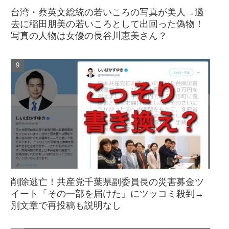
台湾・蔡英文総統の若いころの写真が美人→過
去に稲田朋美の若いころとして出回った偽物！
写真の人物は女優の長谷川恵美さん？
削除逃亡！共産党千葉県副委員長の災害募金ツ
イート「その一部を届けた」にツッコミ殺到→
別文章で再投稿も説明なし