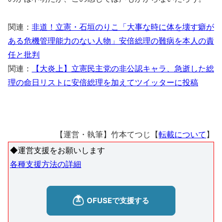
関連：
非道！立憲・石垣のりこ「大事な時に体を壊す癖が
ある危機管理能力のない人物」安倍総理の難病を本人の責
任と批判
関連：
【大炎上】立憲民主党の非公認キャラ、急逝した総
理の命日リストに安倍総理を加えてツイッターに投稿
【運営・執筆】竹本てつじ【
転載について
】
◆運営支援をお願いします
各種支援方法の詳細