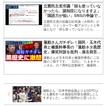
らパワハラ体質で有名で、女性官僚を事
務所で何時間も恫喝したり、酒癖が悪く
立憲民主党市議「頭も使っていな
政治・社会
議員会館に警察が出動する騒...
かったら、認知症になりますよ」
「国語力が低い」SNSの争論で一
般アカウントに投稿
立憲民主党の佐藤正紀市議（大和市）が
21日、ツイッターで一般アカウントと争
論となり「頭も使っていなかったら、認
知症になりますよ」「この方も相当、国
語力が低い」と投稿していたことがわか
った。私、ヒマじゃないし、バカなん言
蓮舫さんガチギレ！国民・玉木代
KSLチャンネル
葉、ほとんど使っていな...
表と榛葉幹事長の「蓮舫ネタ黒歴
史」爆笑対談を批判→過去発言で
ブーメラン【KSLチャンネル】
蓮舫さんが玉木代表と榛葉幹事長にご立
腹のご様子です。 11日に「たまきチャ
ンネル」の７周年記念動画で、榛葉幹事
長が民進党の代表選挙で蓮舫さんの推薦
人だったことを「黒歴史」として笑う動
画がXで拡散され、それを見て怒ってい
るようです。 まずは問...
蓮舫さん「日本学術会議よりもGOTOよ
りも優先すべき感染症対策を後回しにし
すぎました」←自己批判かと思ったら政
権批判でした