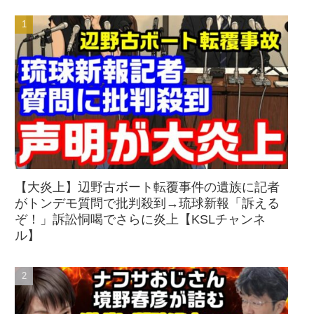
【大炎上】辺野古ボート転覆事件の遺族に記者
がトンデモ質問で批判殺到→琉球新報「訴える
ぞ！」訴訟恫喝でさらに炎上【KSLチャンネ
ル】