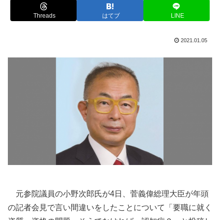
Threads
はてブ
LINE
2021.01.05
元参院議員の小野次郎氏が4日、菅義偉総理大臣が年頭
の記者会見で言い間違いをしたことについて「要職に就く