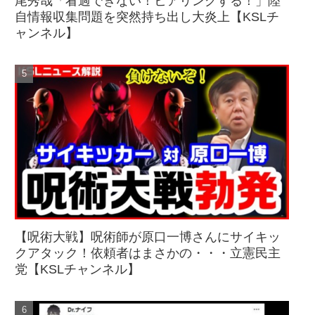
尾秀哉「看過できない！ヒアリングする！」陸
自情報収集問題を突然持ち出し大炎上【KSLチ
ャンネル】
【呪術大戦】呪術師が原口一博さんにサイキッ
クアタック！依頼者はまさかの・・・立憲民主
党【KSLチャンネル】