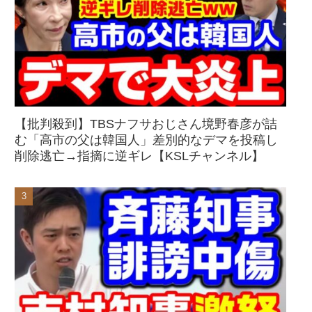
【批判殺到】TBSナフサおじさん境野春彦が詰
む「高市の父は韓国人」差別的なデマを投稿し
削除逃亡→指摘に逆ギレ【KSLチャンネル】