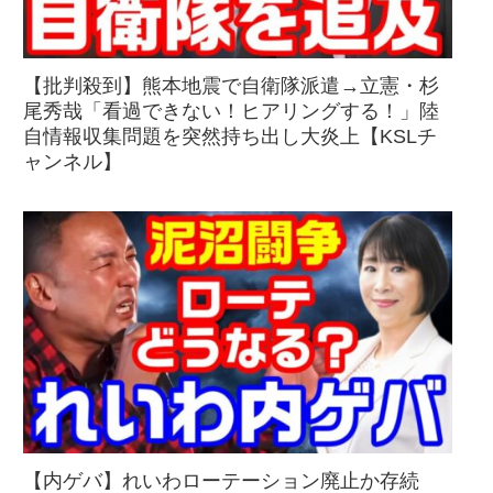
【批判殺到】熊本地震で自衛隊派遣→立憲・杉
尾秀哉「看過できない！ヒアリングする！」陸
自情報収集問題を突然持ち出し大炎上【KSLチ
ャンネル】
【内ゲバ】れいわローテーション廃止か存続