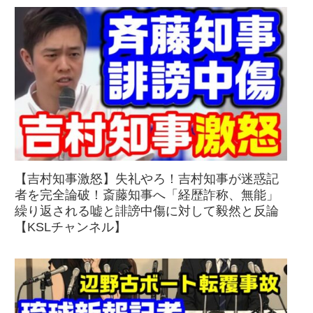
【吉村知事激怒】失礼やろ！吉村知事が迷惑記
者を完全論破！斎藤知事へ「経歴詐称、無能」
繰り返される嘘と誹謗中傷に対して毅然と反論
【KSLチャンネル】