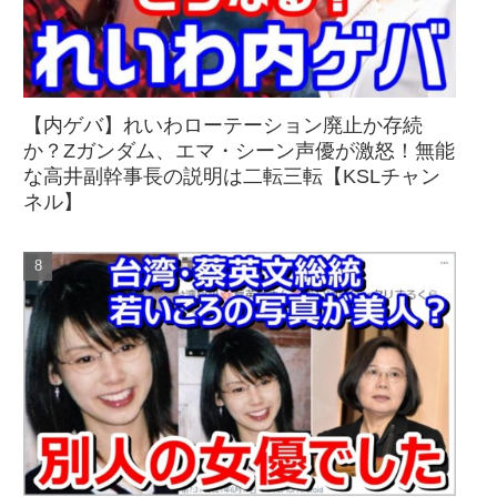
【内ゲバ】れいわローテーション廃止か存続
か？Zガンダム、エマ・シーン声優が激怒！無能
な高井副幹事長の説明は二転三転【KSLチャン
ネル】