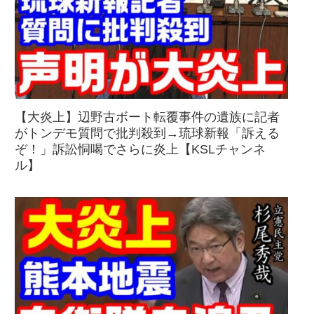
【大炎上】辺野古ボート転覆事件の遺族に記者
がトンデモ質問で批判殺到→琉球新報「訴える
ぞ！」訴訟恫喝でさらに炎上【KSLチャンネ
ル】