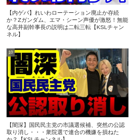
【内ゲバ】れいわローテーション廃止か存続
か？Zガンダム、エマ・シーン声優が激怒！無能
な高井副幹事長の説明は二転三転【KSLチャン
ネル】
【闇深】国民民主党の市議選候補、突然の公認
取り消し・・・衆院選で連合の機嫌を損ねた
か？【KSLチャンネル】