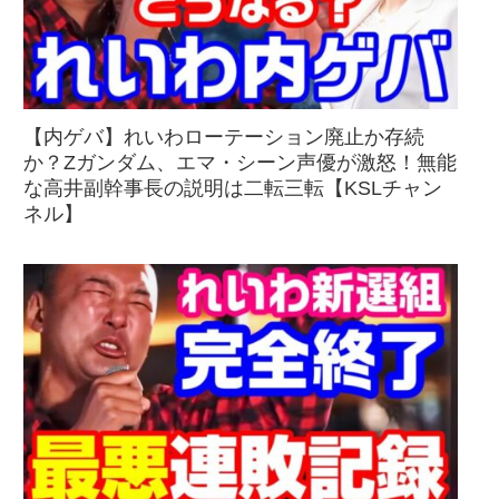
【内ゲバ】れいわローテーション廃止か存続
か？Zガンダム、エマ・シーン声優が激怒！無能
な高井副幹事長の説明は二転三転【KSLチャン
ネル】