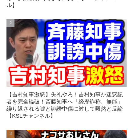
ル】
【吉村知事激怒】失礼やろ！吉村知事が迷惑記
者を完全論破！斎藤知事へ「経歴詐称、無能」
繰り返される嘘と誹謗中傷に対して毅然と反論
【KSLチャンネル】