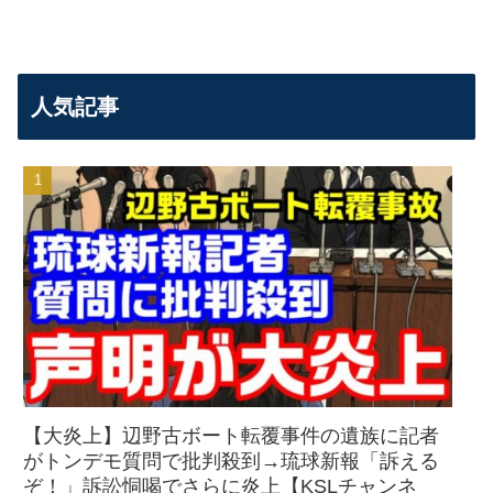
人気記事
【大炎上】辺野古ボート転覆事件の遺族に記者
がトンデモ質問で批判殺到→琉球新報「訴える
ぞ！」訴訟恫喝でさらに炎上【KSLチャンネ