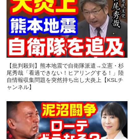
【批判殺到】熊本地震で自衛隊派遣→立憲・杉
尾秀哉「看過できない！ヒアリングする！」陸
自情報収集問題を突然持ち出し大炎上【KSLチ
ャンネル】