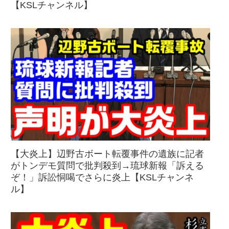
【KSLチャンネル】
【大炎上】辺野古ボート転覆事件の遺族に記者
がトンデモ質問で批判殺到→琉球新報「訴える
ぞ！」訴訟恫喝でさらに炎上【KSLチャンネ
ル】