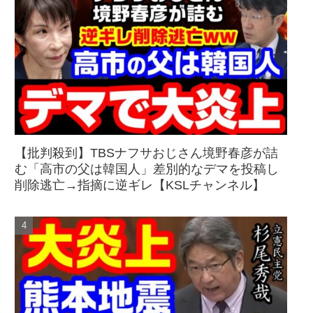
【批判殺到】TBSナフサおじさん境野春彦が詰
む「高市の父は韓国人」差別的なデマを投稿し
削除逃亡→指摘に逆ギレ【KSLチャンネル】