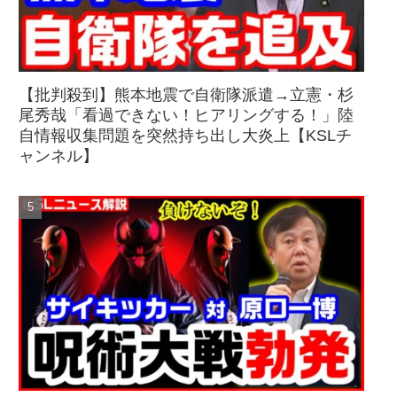
【批判殺到】熊本地震で自衛隊派遣→立憲・杉
尾秀哉「看過できない！ヒアリングする！」陸
自情報収集問題を突然持ち出し大炎上【KSLチ
ャンネル】