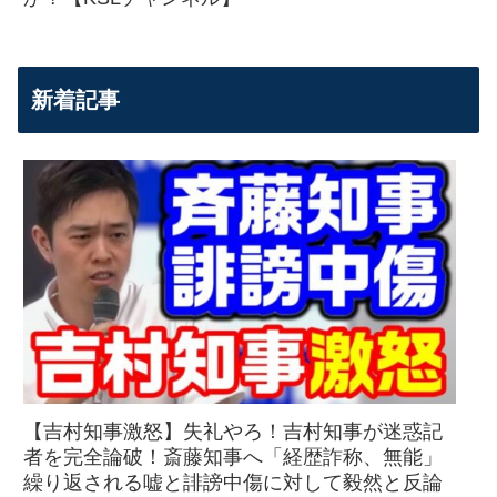
新着記事
【吉村知事激怒】失礼やろ！吉村知事が迷惑記
者を完全論破！斎藤知事へ「経歴詐称、無能」
繰り返される嘘と誹謗中傷に対して毅然と反論