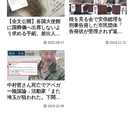
桜を見る会で安倍総理を
【全文公開】各国大使館
刑事告発した市民団体「
に国葬儀へ出席しないよ
告発状が受理されず返っ
う求める手紙、差出人と
てきた」不受理の意外な
手紙の内容は？
2022.09.17
2019.12.31
理由とは？
政治・社会
中村哲さん死亡でアベガ
ー陰謀論→活動家「また
埼玉が狙われた。下関市
で安倍批判、そして殺さ
2019.12.06
れた」埼玉出身の中村哲
さんは同姓同名の別人