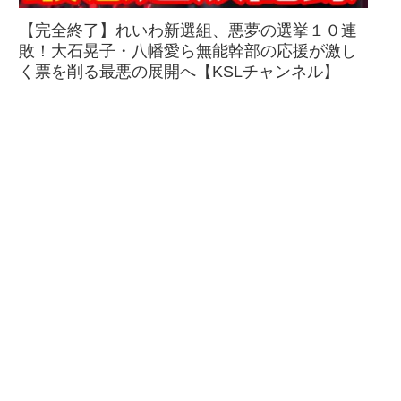
【完全終了】れいわ新選組、悪夢の選挙１０連
敗！大石晃子・八幡愛ら無能幹部の応援が激し
く票を削る最悪の展開へ【KSLチャンネル】