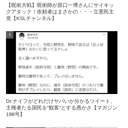
【呪術大戦】呪術師が原口一博さんにサイキッ
クアタック！依頼者はまさかの・・・立憲民主
党【KSLチャンネル】
Dr.ナイフがどれだけヤバいか分かるツイート、
主権者たる国民を"観客"とする愚かさ【マガジン
198号】