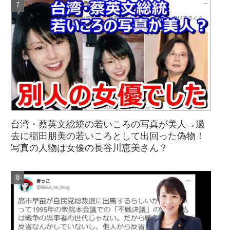
台湾・蔡英文総統の若いころの写真が美人→過
去に稲田朋美の若いころとして出回った偽物！
写真の人物は女優の長谷川恵美さん？