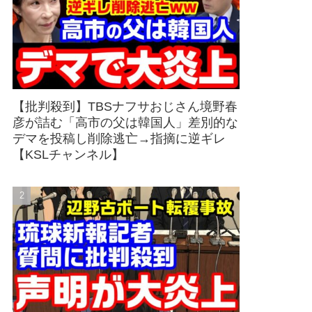
【批判殺到】TBSナフサおじさん境野春
彦が詰む「高市の父は韓国人」差別的な
デマを投稿し削除逃亡→指摘に逆ギレ
【KSLチャンネル】