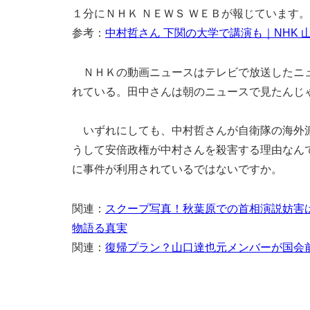
１分にＮＨＫ ＮＥＷＳ ＷＥＢが報じています。
参考：
中村哲さん 下関の大学で講演も｜NHK 
ＮＨＫの動画ニュースはテレビで放送したニュ
れている。田中さんは朝のニュースで見たんじ
いずれにしても、中村哲さんが自衛隊の海外派
うして安倍政権が中村さんを殺害する理由なん
に事件が利用されているではないですか。
関連：
スクープ写真！秋葉原での首相演説妨害
物語る真実
関連：
復帰プラン？山口達也元メンバーが国会