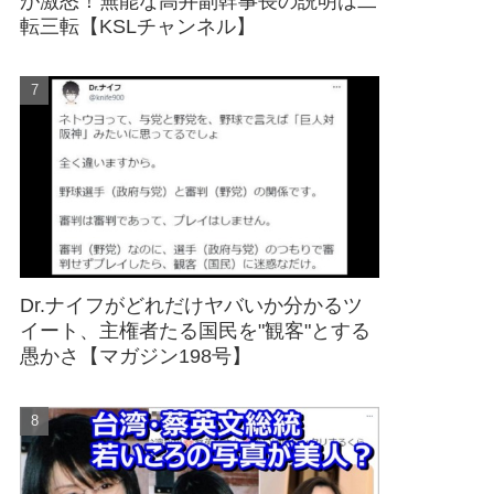
が激怒！無能な高井副幹事長の説明は二
転三転【KSLチャンネル】
Dr.ナイフがどれだけヤバいか分かるツ
イート、主権者たる国民を"観客"とする
愚かさ【マガジン198号】