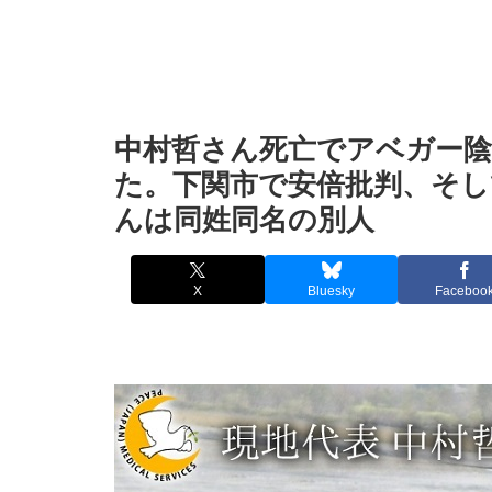
中村哲さん死亡でアベガー陰
た。下関市で安倍批判、そし
んは同姓同名の別人
X
Bluesky
Faceboo