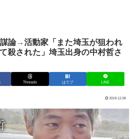
謀論→活動家「また埼玉が狙われ
て殺された」埼玉出身の中村哲さ
k
Threads
はてブ
LINE
2019.12.06