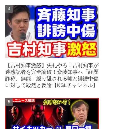
【吉村知事激怒】失礼やろ！吉村知事が
迷惑記者を完全論破！斎藤知事へ「経歴
詐称、無能」繰り返される嘘と誹謗中傷
に対して毅然と反論【KSLチャンネル】