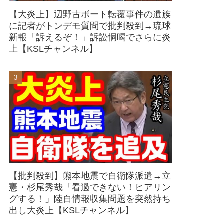
【大炎上】辺野古ボート転覆事件の遺族
に記者がトンデモ質問で批判殺到→琉球
新報「訴えるぞ！」訴訟恫喝でさらに炎
上【KSLチャンネル】
【批判殺到】熊本地震で自衛隊派遣→立
憲・杉尾秀哉「看過できない！ヒアリン
グする！」陸自情報収集問題を突然持ち
出し大炎上【KSLチャンネル】