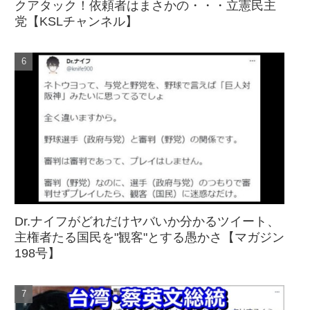
クアタック！依頼者はまさかの・・・立憲民主
党【KSLチャンネル】
Dr.ナイフがどれだけヤバいか分かるツイート、
主権者たる国民を"観客"とする愚かさ【マガジン
198号】