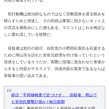
供述が報道されている。
犯行動機は政治的なものではなく宗教団体を巡る恨みを
晴らすためと供述し、その内容は事実に則さないネット上
の言説を鵜呑みにした感もある。マスコミはこれを検証な
しに垂れ流している状態だ。
容疑者は犯行の前日、自民党の小野田紀美氏を応援する
ために岡山市を訪れた安倍元総理を付け狙っていたという
供述をしているそうだが、実際に現場に居合わせた筆者か
らすると内容がデタラメで、供述内容が真実であるならば
容疑者の思い込みである。
前日「手荷物検査で近づけず」 容疑者、岡山で
も安倍氏襲撃計画か | 毎日新聞
（前略）事件前日の7日にも安倍氏が登壇する岡