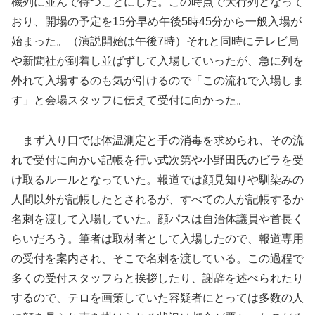
機列に並んで待つことにした。この時点で大行列となって
おり、開場の予定を15分早め午後5時45分から一般入場が
始まった。（演説開始は午後7時）それと同時にテレビ局
や新聞社が到着し並ばずして入場していったが、急に列を
外れて入場するのも気が引けるので「この流れで入場しま
す」と会場スタッフに伝えて受付に向かった。
まず入り口では体温測定と手の消毒を求められ、その流
れで受付に向かい記帳を行い式次第や小野田氏のビラを受
け取るルールとなっていた。報道では顔見知りや馴染みの
人間以外が記帳したとされるが、すべての人が記帳するか
名刺を渡して入場していた。顔パスは自治体議員や首長く
らいだろう。筆者は取材者として入場したので、報道専用
の受付を案内され、そこで名刺を渡している。この過程で
多くの受付スタッフらと挨拶したり、謝辞を述べられたり
するので、テロを画策していた容疑者にとっては多数の人