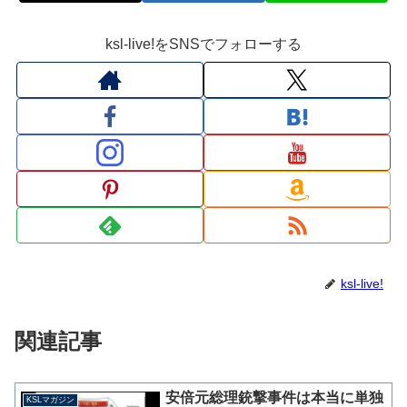
ksl-live!をSNSでフォローする
ksl-live!
関連記事
安倍元総理銃撃事件は本当に単独
KSLマガジン