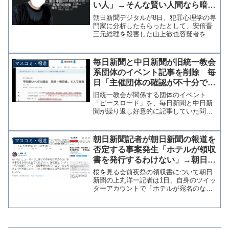
い人」→そんな賢い人間なら暗殺
などするわけがない
朝日新聞デジタルが8日、犯罪心理学の専
門家に分析したもらったとして、安倍晋
三元総理を殺害した山上徹也容疑者を評
価する記事を配信している。「時代に敏
感、感情任せでない犯行」 安倍氏銃
撃、容疑者の投稿分析：朝日新聞デジタ
毎日新聞と中日新聞が旧統一教会
マスコミ・報道
ル（前略） これらの投稿...
系団体のイベント記事を削除 毎
日「主催団体の確認が不十分でし
た」中日「・・・」黙って削除
旧統一教会が関係する団体のイベント
「ピースロード」を、毎日新聞と中日新
聞が繰り返し好意的に記事していた問題
で9日、毎日新聞は指摘のあった3つの記
事すべての本文を「主催団体の確認が不
十分でした」と削除理由に書き換えた。
朝日新聞記者が朝日新聞の報道を
マスコミ・報道
中日新聞は静岡でのイベン...
否定する事案発生「ホテルが領収
書を発行するわけない」→朝日新
聞が現物公開してた
桜を見る会前夜祭の領収書について朝日
新聞の上丸洋一記者は1日、自身のツイッ
ターアカウントで「ホテルが宛名のない
領収書を８００枚も出すわけがない」と
領収書の存在を完全に否定した。だいた
いニューオータニほどのホテルが宛名の
ない領収書を８００枚も...