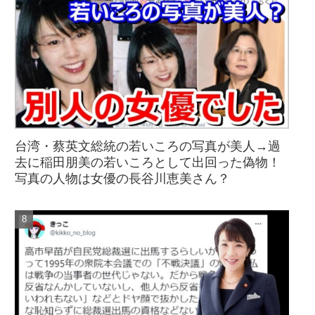
台湾・蔡英文総統の若いころの写真が美人→過
去に稲田朋美の若いころとして出回った偽物！
写真の人物は女優の長谷川恵美さん？