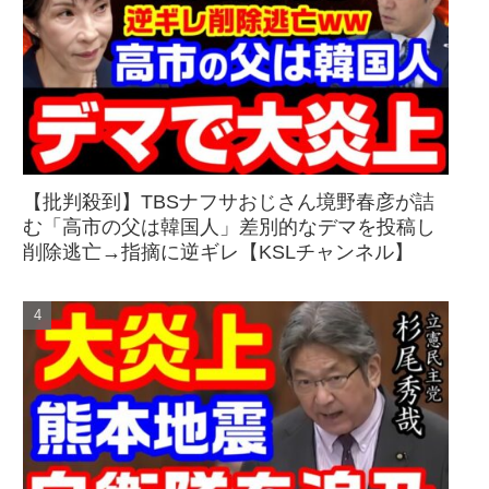
【批判殺到】TBSナフサおじさん境野春彦が詰
む「高市の父は韓国人」差別的なデマを投稿し
削除逃亡→指摘に逆ギレ【KSLチャンネル】