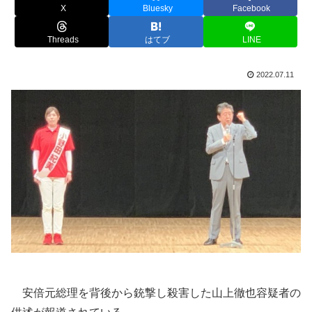
X
Bluesky
Facebook
Threads
はてブ
LINE
2022.07.11
安倍元総理を背後から銃撃し殺害した山上徹也容疑者の