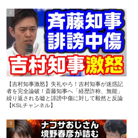
【吉村知事激怒】失礼やろ！吉村知事が迷惑記
者を完全論破！斎藤知事へ「経歴詐称、無能」
繰り返される嘘と誹謗中傷に対して毅然と反論
【KSLチャンネル】