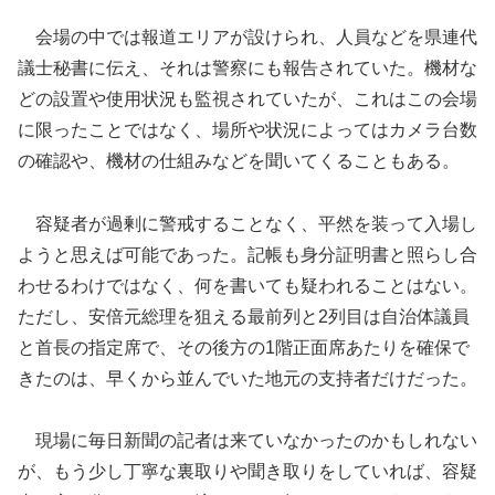
会場の中では報道エリアが設けられ、人員などを県連代
議士秘書に伝え、それは警察にも報告されていた。機材な
どの設置や使用状況も監視されていたが、これはこの会場
に限ったことではなく、場所や状況によってはカメラ台数
の確認や、機材の仕組みなどを聞いてくることもある。
容疑者が過剰に警戒することなく、平然を装って入場し
ようと思えば可能であった。記帳も身分証明書と照らし合
わせるわけではなく、何を書いても疑われることはない。
ただし、安倍元総理を狙える最前列と2列目は自治体議員
と首長の指定席で、その後方の1階正面席あたりを確保で
きたのは、早くから並んでいた地元の支持者だけだった。
現場に毎日新聞の記者は来ていなかったのかもしれない
が、もう少し丁寧な裏取りや聞き取りをしていれば、容疑