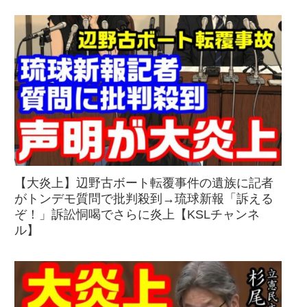
【大炎上】辺野古ボート転覆事件の遺族に記者
がトンデモ質問で批判殺到→琉球新報「訴える
ぞ！」訴訟恫喝でさらに炎上【KSLチャンネ
ル】