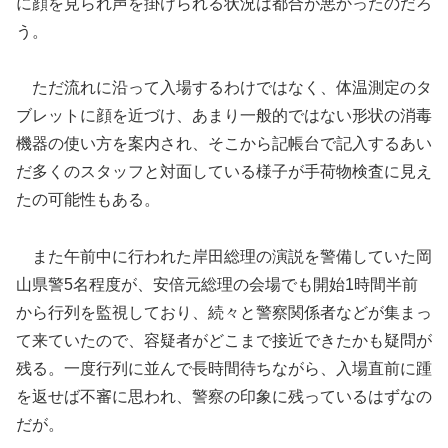
に顔を見られ声を掛けられる状況は都合が悪かったのだろ
う。
ただ流れに沿って入場するわけではなく、体温測定のタ
ブレットに顔を近づけ、あまり一般的ではない形状の消毒
機器の使い方を案内され、そこから記帳台で記入するあい
だ多くのスタッフと対面している様子が手荷物検査に見え
たの可能性もある。
また午前中に行われた岸田総理の演説を警備していた岡
山県警5名程度が、安倍元総理の会場でも開始1時間半前
から行列を監視しており、続々と警察関係者などが集まっ
て来ていたので、容疑者がどこまで接近できたかも疑問が
残る。一度行列に並んで長時間待ちながら、入場直前に踵
を返せば不審に思われ、警察の印象に残っているはずなの
だが。