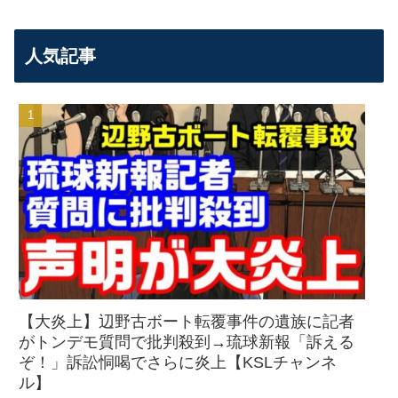
人気記事
【大炎上】辺野古ボート転覆事件の遺族に記者
がトンデモ質問で批判殺到→琉球新報「訴える
ぞ！」訴訟恫喝でさらに炎上【KSLチャンネ
ル】