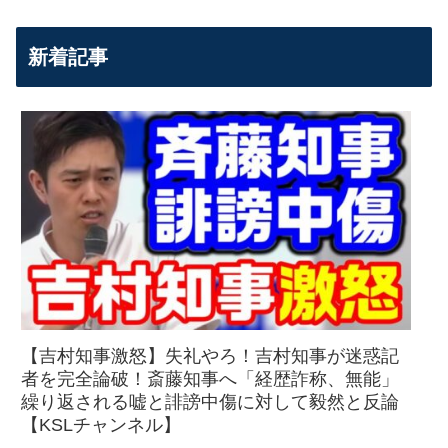
新着記事
【吉村知事激怒】失礼やろ！吉村知事が迷惑記
者を完全論破！斎藤知事へ「経歴詐称、無能」
繰り返される嘘と誹謗中傷に対して毅然と反論
【KSLチャンネル】