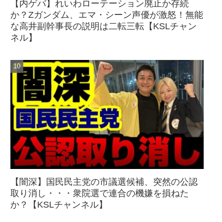
【内ゲバ】れいわローテーション廃止か存続
か？Zガンダム、エマ・シーン声優が激怒！無能
な高井副幹事長の説明は二転三転【KSLチャン
ネル】
【闇深】国民民主党の市議選候補、突然の公認
取り消し・・・衆院選で連合の機嫌を損ねた
か？【KSLチャンネル】