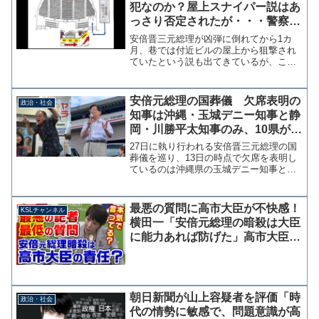
犯なのか？屋上スナイパー説はあ
っさり否定されたが・・・警察の
不可解な対応は何を意味するのか
安倍晋三元総理が凶弾に倒れてから1カ
【マガジン184号】
月、巷では付近ビルの屋上から狙撃され
ていたという説も出てきているが、この
あたりのデマと実際に考えられる可能性
としての複数犯説については後述す
る。 また、いまさらになって大手メデ
安倍元総理の国葬儀 欠席表明の
政治・社会
ィアが山上徹也容疑者の供述に...
知事は沖縄・玉城デニー知事と静
岡・川勝平太知事のみ、10県が未
定か協議中
27日に執り行われる安倍晋三元総理の国
葬儀を巡り、13日の時点で欠席を表明し
ているのは沖縄県の玉城デニー知事と静
岡県の川勝平太知事のみであることが時
事通信社の調査でわかった。安倍氏の国
葬、35知事が参列 欠席は2県、10県明
最悪の質問に高市大臣が不快感！
KSLチャンネル
言せず ｜ 共同...
横田一「安倍元総理の暗殺は大臣
に能力あれば防げた」高市大臣
「みなさんは予測できました
か？」【KSLチャンネル】
朝日新聞が山上容疑者を評価「時
政治・社会
代の情勢に敏感で、問題意識が高