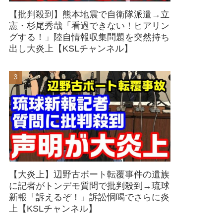
【批判殺到】熊本地震で自衛隊派遣→立
憲・杉尾秀哉「看過できない！ヒアリン
グする！」陸自情報収集問題を突然持ち
出し大炎上【KSLチャンネル】
【大炎上】辺野古ボート転覆事件の遺族
に記者がトンデモ質問で批判殺到→琉球
新報「訴えるぞ！」訴訟恫喝でさらに炎
上【KSLチャンネル】