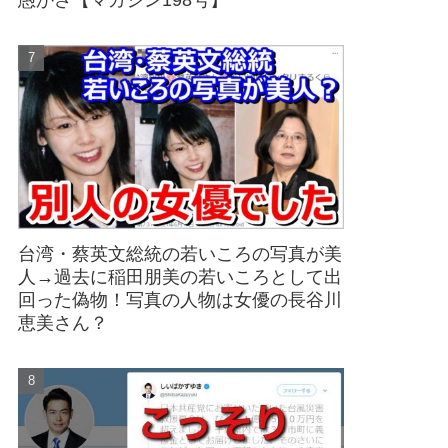
愚かさ【マガジン198号】
台湾・蔡英文総統の若いころの写真が美
人→過去に稲田朋美の若いころとして出
回った偽物！写真の人物は女優の長谷川
恵美さん？