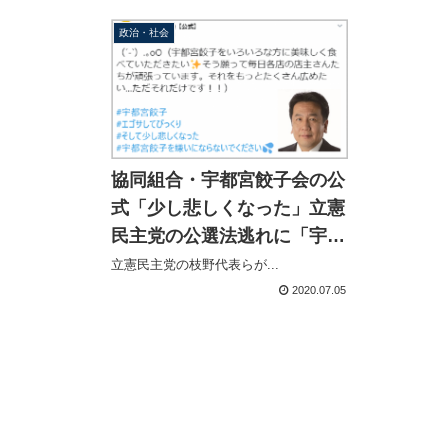
う！」の
政治・社会
協同組合・宇都宮餃子会の公
式「少し悲しくなった」立憲
民主党の公選法逃れに「宇都
宮餃子」を利用され困惑
立憲民主党の枝野代表らが...
2020.07.05