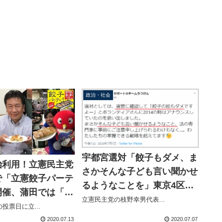
政治・社会
宇都宮選対「餃子もダメ、ま
治利用！立憲民主党
さかそんな子ども言い聞かせ
で「立憲餃子パーテ
るようなことを」東京4区総
開催、蒲田では「え
支部長「この件で苦情電話が
立憲民主党の枝野幸男代表...
講演を聞いて、蒲田
投票日に立...
夜中まで」枝野代表のツイー
つき餃子を食べよ
2020.07.13
2020.07.07