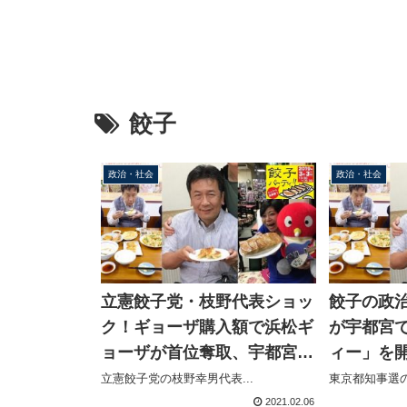
餃子
政治・社会
政治・社会
立憲餃子党・枝野代表ショッ
餃子の政
ク！ギョーザ購入額で浜松ギ
が宇都宮
ョーザが首位奪取、宇都宮ギ
ィー」を
ョーザは2位に転落
だのんの
立憲餃子党の枝野幸男代表...
東京都知事選の
名物羽根
2021.02.06