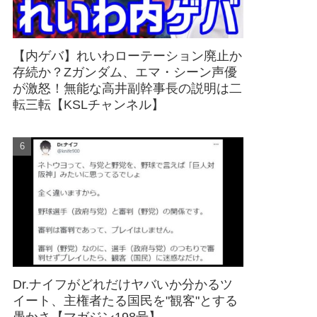
【内ゲバ】れいわローテーション廃止か
存続か？Zガンダム、エマ・シーン声優
が激怒！無能な高井副幹事長の説明は二
転三転【KSLチャンネル】
Dr.ナイフがどれだけヤバいか分かるツ
イート、主権者たる国民を"観客"とする