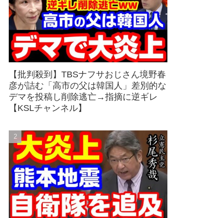
【批判殺到】TBSナフサおじさん境野春
彦が詰む「高市の父は韓国人」差別的な
デマを投稿し削除逃亡→指摘に逆ギレ
【KSLチャンネル】