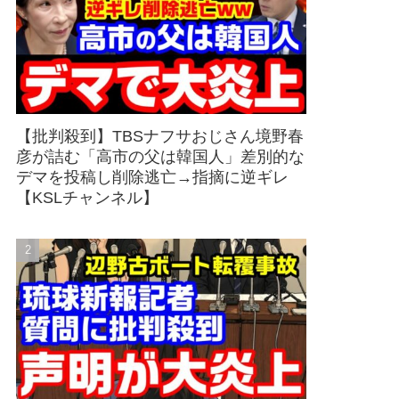
【批判殺到】TBSナフサおじさん境野春
彦が詰む「高市の父は韓国人」差別的な
デマを投稿し削除逃亡→指摘に逆ギレ
【KSLチャンネル】