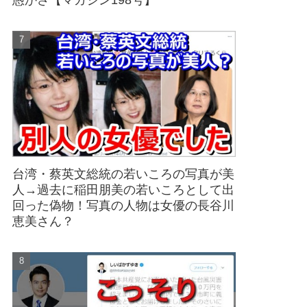
愚かさ【マガジン198号】
台湾・蔡英文総統の若いころの写真が美
人→過去に稲田朋美の若いころとして出
回った偽物！写真の人物は女優の長谷川
恵美さん？