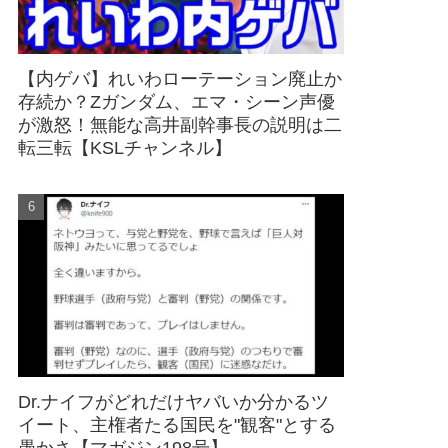
【内ゲバ】れいわローテーション廃止か
存続か？Zガンダム、エマ・シーン声優
が激怒！無能な高井副幹事長の説明は二
転三転【KSLチャンネル】
Dr.ナイフがどれだけヤバいか分かるツ
イート、主権者たる国民を"観客"とする