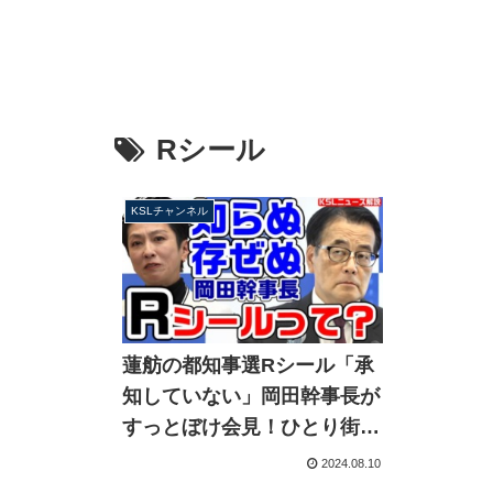
Rシール
KSLチャンネル
蓮舫の都知事選Rシール「承
知していない」岡田幹事長が
すっとぼけ会見！ひとり街宣
は「生かしきれなかった」と
2024.08.10
反省【KSLチャンネル】