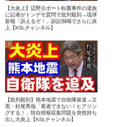
【大炎上】辺野古ボート転覆事件の遺族
に記者がトンデモ質問で批判殺到→琉球
新報「訴えるぞ！」訴訟恫喝でさらに炎
上【KSLチャンネル】
【批判殺到】熊本地震で自衛隊派遣→立
憲・杉尾秀哉「看過できない！ヒアリン
グする！」陸自情報収集問題を突然持ち
出し大炎上【KSLチャンネル】