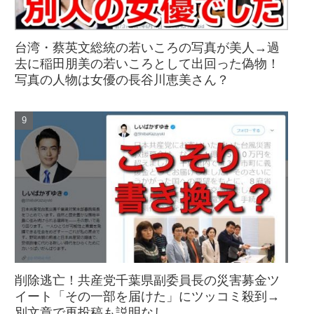
台湾・蔡英文総統の若いころの写真が美人→過
去に稲田朋美の若いころとして出回った偽物！
写真の人物は女優の長谷川恵美さん？
削除逃亡！共産党千葉県副委員長の災害募金ツ
イート「その一部を届けた」にツッコミ殺到→
別文章で再投稿も説明なし