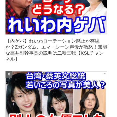
【内ゲバ】れいわローテーション廃止か存続
か？Zガンダム、エマ・シーン声優が激怒！無能
な高井副幹事長の説明は二転三転【KSLチャン
ネル】