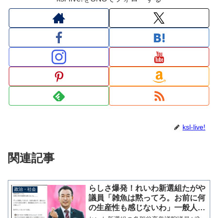
ksl-live!
関連記事
らしさ爆発！れいわ新選組たがや
政治・社会
議員「雑魚は黙ってろ。お前に何
の生産性も感じないわ」一般人へ
の暴言投稿で炎上