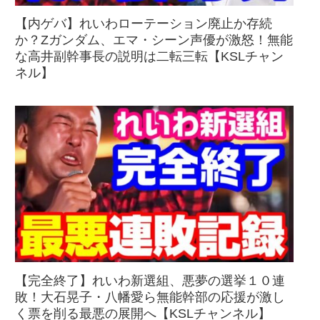
【内ゲバ】れいわローテーション廃止か存続
か？Zガンダム、エマ・シーン声優が激怒！無能
な高井副幹事長の説明は二転三転【KSLチャン
ネル】
【完全終了】れいわ新選組、悪夢の選挙１０連
敗！大石晃子・八幡愛ら無能幹部の応援が激し
く票を削る最悪の展開へ【KSLチャンネル】