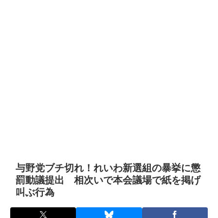
与野党ブチ切れ！れいわ新選組の暴挙に懲
罰動議提出 相次いで本会議場で紙を掲げ
叫ぶ行為