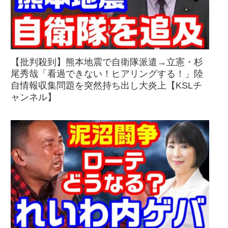
【批判殺到】熊本地震で自衛隊派遣→立憲・杉
尾秀哉「看過できない！ヒアリングする！」陸
自情報収集問題を突然持ち出し大炎上【KSLチ
ャンネル】