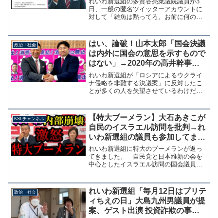
れいわ新選組の多賀谷亮衆議院議員が3
日、一般の匿名ツイッターアカウントに
対して「雑魚は黙ってろ。お前に何の生
産性も感じないわ」と暴言投稿を行い炎
上している。雑魚は黙ってろ。お前に何
の生産性も感じないわ。。。ずっと我慢
はい、論破！山本太郎「国会決議
政治・社会
してきたが、名前も晒さず...
は内外に国会の意思を示すもので
はない」→2020年の高井幹事長
「国際社会に向けての国会の意思
れいわ新選組が「ロシアによるウクライ
表示」
ナ侵略を非難する決議案」に反対したこ
とが多くの人を失望させているわけだ
が、ここにきて山本太郎代表が、一見そ
れっぽい理屈を持ち出して言い訳をして
いる。 どうやら、外部に対しての意思
【特大ブーメラン】大石あきこが
KSLチャンネル
表示ではないから反対しても...
自民のイスラエル訪問を批判→れ
いわ新選組の議員も参加してまし
た！支持者激怒で除名騒動に
れいわ新選組に特大のブーメランが返っ
【KSLチャンネル】
てきました。 自民党と日本維新の会を
中心としたイスラエル訪問の国会議員団
に対して、れいわ新選組の大石あきこ議
員は6日にXで「パレスチナ人を無差別虐
殺し、世界中の人の心を苦しめるイスラ
れいわ新選組「毎月12日はプリテ
政治・社会
エルの先端技術をもらい...
ィちえの日」大島九州男議員が提
案、ゲスト出演 投資詐欺の事例