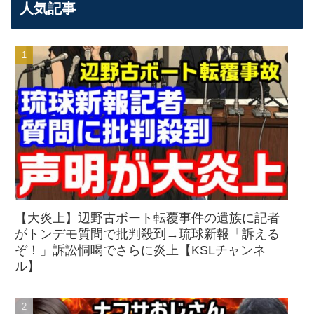
人気記事
【大炎上】辺野古ボート転覆事件の遺族に記者
がトンデモ質問で批判殺到→琉球新報「訴える
ぞ！」訴訟恫喝でさらに炎上【KSLチャンネ
ル】