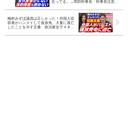
言ってる」→岡田幹事長「幹事長注意は
重い」意味不明
梅村みずほ議員は正しかった！外国人収
容者がハンストして仮放免、大量に逃亡
したことを示す文書 政治家女子４８
党・浜田聡議員が指摘