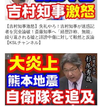
【吉村知事激怒】失礼やろ！吉村知事が迷惑記
者を完全論破！斎藤知事へ「経歴詐称、無能」
繰り返される嘘と誹謗中傷に対して毅然と反論
【KSLチャンネル】