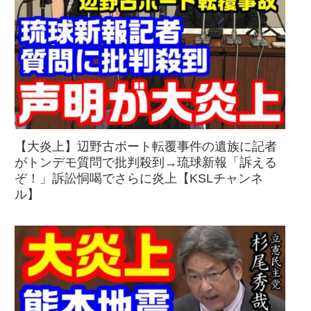
【大炎上】辺野古ボート転覆事件の遺族に記者
がトンデモ質問で批判殺到→琉球新報「訴える
ぞ！」訴訟恫喝でさらに炎上【KSLチャンネ
ル】