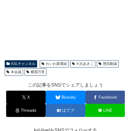
KSLチャンネル
れいわ新選組
大石あきこ
懲罰動議
本会議
櫛淵万里
この記事をSNSでシェアしましょう
X
Bluesky
Facebook
Threads
はてブ
LINE
ksl-live!をSNSでフォローする