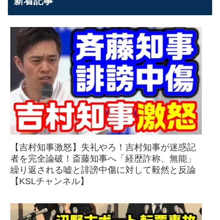
新着記事
【吉村知事激怒】失礼やろ！吉村知事が迷惑記
者を完全論破！斎藤知事へ「経歴詐称、無能」
繰り返される嘘と誹謗中傷に対して毅然と反論
【KSLチャンネル】