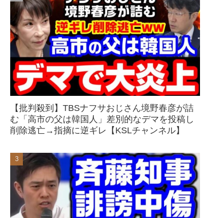
【批判殺到】TBSナフサおじさん境野春彦が詰
む「高市の父は韓国人」差別的なデマを投稿し
削除逃亡→指摘に逆ギレ【KSLチャンネル】