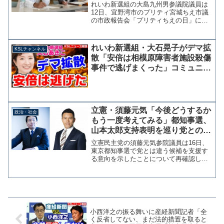
に宮城市議は爆笑
れいわ新選組の大島九州男参議院議員は
12日、宜野湾市のプリティ宮城ちえ市議
の市政報告会「プリティちえの日」にゲ
スト出演した。毎月12日の開催は大島氏
が選挙中に提案したもので、本人と家族
の誕生日にちなんでいるという。 宮城
れいわ新選組・大石晃子がデマ拡
KSLチャンネル
市議には知人らを紹介...
散「安倍は相模原障害者施設殺傷
事件で逃げまくった」コミュニテ
ィノート被弾も見苦しい言い訳
【KSLチャンネル】
立憲・須藤元気「今後どうするか
政治・社会
もう一度考えてみる」都知事選、
山本太郎支持表明を巡り党との齟
齬を再確認
立憲民主党の須藤元気参院議員は16日、
東京都知事選で党とは違う候補を支援す
る意向を示したことについて再確認した
として「今後どうするかもう一度考えて
みます。」とツイッターに投稿した。
立憲民主党は4日に弁護士の宇都宮健児氏
を支援することを決定...
小西洋之の振る舞いに産経新聞記者「全
く反省してない、まだ法的措置を取ると