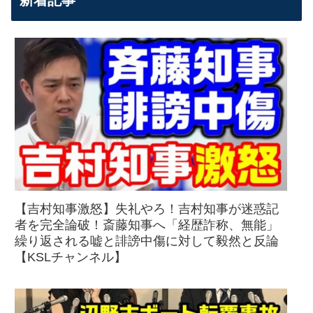
【吉村知事激怒】失礼やろ！吉村知事が迷惑記
者を完全論破！斎藤知事へ「経歴詐称、無能」
繰り返される嘘と誹謗中傷に対して毅然と反論
【KSLチャンネル】