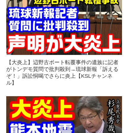
【大炎上】辺野古ボート転覆事件の遺族に記者
がトンデモ質問で批判殺到→琉球新報「訴える
ぞ！」訴訟恫喝でさらに炎上【KSLチャンネ
ル】