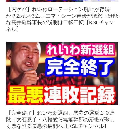
【内ゲバ】れいわローテーション廃止か存続
か？Zガンダム、エマ・シーン声優が激怒！無能
な高井副幹事長の説明は二転三転【KSLチャン
ネル】
【完全終了】れいわ新選組、悪夢の選挙１０連
敗！大石晃子・八幡愛ら無能幹部の応援が激し
く票を削る最悪の展開へ【KSLチャンネル】