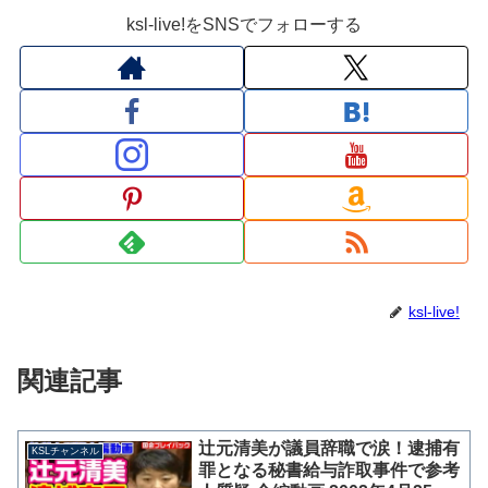
ksl-live!をSNSでフォローする
ksl-live!
関連記事
辻元清美が議員辞職で涙！逮捕有
KSLチャンネル
罪となる秘書給与詐取事件で参考