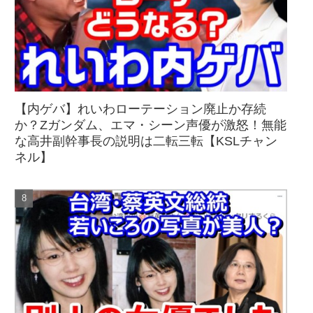
【内ゲバ】れいわローテーション廃止か存続
か？Zガンダム、エマ・シーン声優が激怒！無能
な高井副幹事長の説明は二転三転【KSLチャン
ネル】