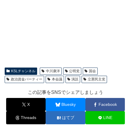
KSLチャンネル
中川康洋
公明党
国会
政治資金パーティー
本会議
演説
立憲民主党
この記事をSNSでシェアしましょう
X
Bluesky
Facebook
Threads
はてブ
LINE