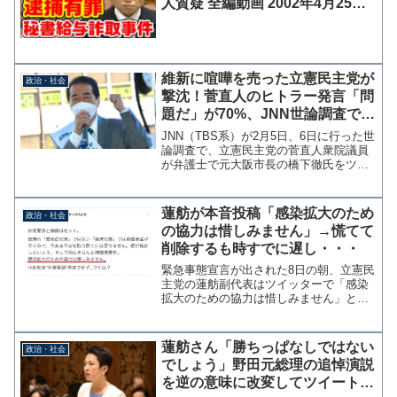
人質疑 全編動画 2002年4月25日
衆議院予算委員会
維新に喧嘩を売った立憲民主党が
政治・社会
撃沈！菅直人のヒトラー発言「問
題だ」が70%、JNN世論調査で示
された民意
JNN（TBS系）が2月5日、6日に行った世
論調査で、立憲民主党の菅直人衆院議員
が弁護士で元大阪市長の橋下徹氏をツイ
ッターで「ヒットラーを思い起こす」と
投稿したことについて、問題があったと
回答したひとが70%に上り、問題ないと
蓮舫が本音投稿「感染拡大のため
政治・社会
答えたひとは2...
の協力は惜しみません」→慌てて
削除するも時すでに遅し・・・
緊急事態宣言が出された8日の朝、立憲民
主党の蓮舫副代表はツイッターで「感染
拡大のための協力は惜しみません」と新
型コロナ感染拡大への決意を表明した。
休業要請と補償はセットです。政府の
「感染症対策」ではない「経済対策」で
蓮舫さん「勝ちっぱなしではない
政治・社会
は補償措置が不十分で、今...
でしょう」野田元総理の追悼演説
を逆の意味に改変してツイート