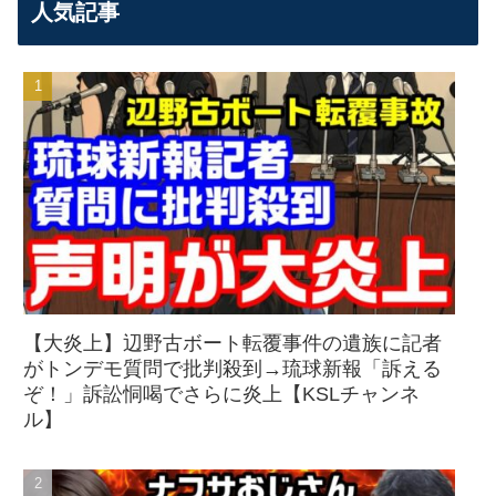
人気記事
【大炎上】辺野古ボート転覆事件の遺族に記者
がトンデモ質問で批判殺到→琉球新報「訴える
ぞ！」訴訟恫喝でさらに炎上【KSLチャンネ
ル】