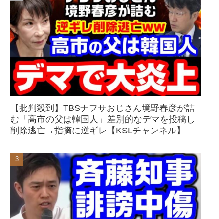
【批判殺到】TBSナフサおじさん境野春彦が詰
む「高市の父は韓国人」差別的なデマを投稿し
削除逃亡→指摘に逆ギレ【KSLチャンネル】