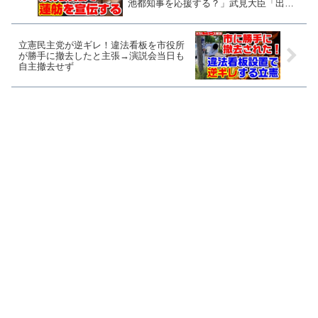
池都知事を応援する？」武見大臣「出馬
表明してない」
立憲民主党が逆ギレ！違法看板を市役所
が勝手に撤去したと主張→演説会当日も
自主撤去せず