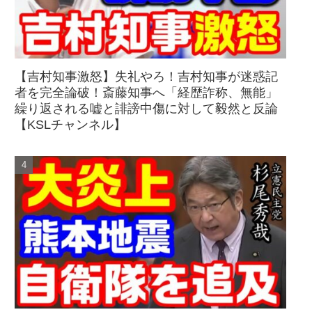
【吉村知事激怒】失礼やろ！吉村知事が迷惑記
者を完全論破！斎藤知事へ「経歴詐称、無能」
繰り返される嘘と誹謗中傷に対して毅然と反論
【KSLチャンネル】