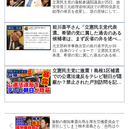
か？指摘受けても削除せず
立憲民主党の蓮舫参議院議員が25日、故
安倍晋三元総理追悼演説での野田佳彦元
総理の発言を改変し、逆の意味にしてツ
イッターに投稿したことが話題となって
いる。実際の発言は「勝ちっ放しはない
でしょう、安倍さん」であったが、蓮舫
前川喜平さん「立憲民主党代表
政治・社会
氏は逆の意味となる「勝...
選。希望の党に属した過去のある
候補者は、まず反省の弁を述べ、
現在の立ち位置を明らかにすべ
元文部科学事務次官の前川喜平氏が16
き」
日、自身のツイッターで「立憲民主党代
表選。希望の党に属した過去のある候補
者は、まず反省の弁を述べ、現在の立ち
位置を明らかにすべきだと思う。小池百
合子には二度と近づかないと約束してほ
立憲民主党に激震！島根1区補選
KSLチャンネル
しい。」と注文を付けた。...
での公選法違反をテレビ朝日が隠
蔽か？禁止された戸別訪問を記事
にするも指摘受けサイレント削除
蓮舫の都知事選出馬を厚生労働委員会で
宣伝してしまう柚木道義さん「自民は小