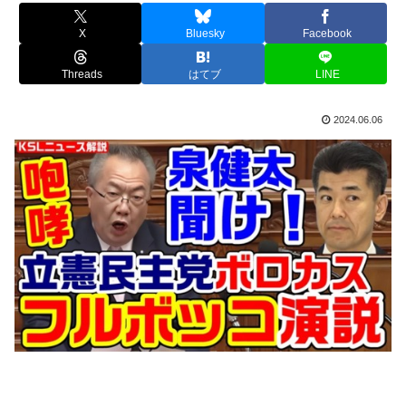
X
Bluesky
Facebook
Threads
はてブ
LINE
2024.06.06