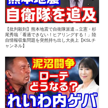
【批判殺到】熊本地震で自衛隊派遣→立憲・杉
尾秀哉「看過できない！ヒアリングする！」陸
自情報収集問題を突然持ち出し大炎上【KSLチ
ャンネル】