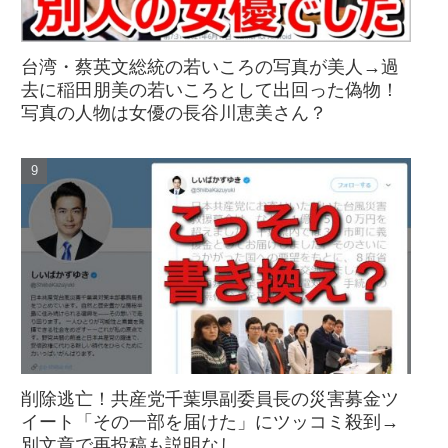
台湾・蔡英文総統の若いころの写真が美人→過
去に稲田朋美の若いころとして出回った偽物！
写真の人物は女優の長谷川恵美さん？
削除逃亡！共産党千葉県副委員長の災害募金ツ
イート「その一部を届けた」にツッコミ殺到→
別文章で再投稿も説明なし