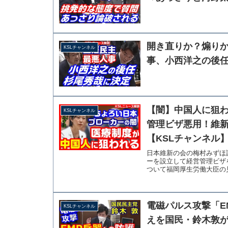
開き直りか？煽り
KSLチャンネル
事、小西洋之の後
【闇】中国人に狙
KSLチャンネル
管理ビザ悪用！維
【KSLチャンネル
日本維新の会の梅村みずほ
ーを設立して経営管理ビザ
ついて福岡厚生労働大臣の見
電磁パルス攻撃「E
KSLチャンネル
えを国民・鈴木敦