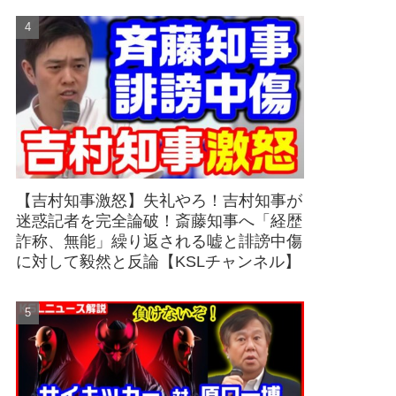
【吉村知事激怒】失礼やろ！吉村知事が
迷惑記者を完全論破！斎藤知事へ「経歴
詐称、無能」繰り返される嘘と誹謗中傷
に対して毅然と反論【KSLチャンネル】