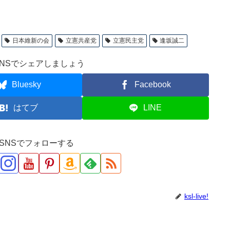
日本維新の会
立憲共産党
立憲民主党
逢坂誠二
NSでシェアしましょう
Bluesky
Facebook
はてブ
LINE
ve!をSNSでフォローする
ksl-live!