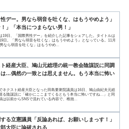
男性デー。男なら弱音を吐くな、はもうやめよう」
な！」「本当につまらない男！」
は19日、「国際男性デー」を紹介した記事をシェアした。タイトルは
19日。「男なら弱音を吐くな」はもうやめよう』となっている。11月
「男なら弱音を吐くな」はもうやめ...
スト経産大臣、鳩山元総理の統一教会陰謀説に同調
とは…偶然の一致とは思えません。もう本当に怖い
でネクスト経産大臣となった田島要衆院議員は16日、鳩山由紀夫元総
巡る陰謀説に「確かにここまでくるともう本当に怖いですね…」と同
は以前からSNSで流れている内容で、稚拙...
問する立憲議員「反論あれば、お願いしまっす！」
太郎大臣に論破される