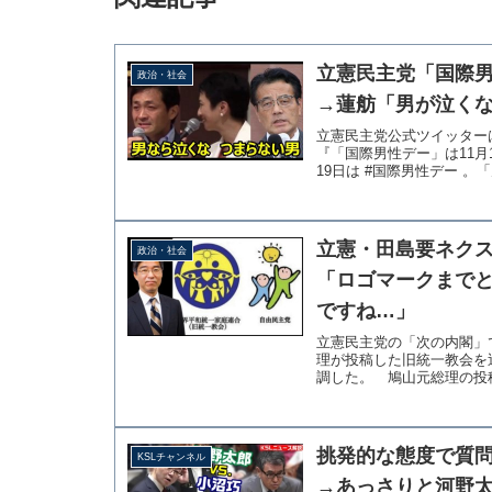
立憲民主党「国際
政治・社会
→蓮舫「男が泣く
立憲民主党公式ツイッター
『「国際男性デー」は11月
19日は #国際男性デー 。
立憲・田島要ネク
政治・社会
「ロゴマークまで
ですね…」
立憲民主党の「次の内閣」
理が投稿した旧統一教会を
調した。 鳩山元総理の投稿
挑発的な態度で質
KSLチャンネル
→あっさりと河野