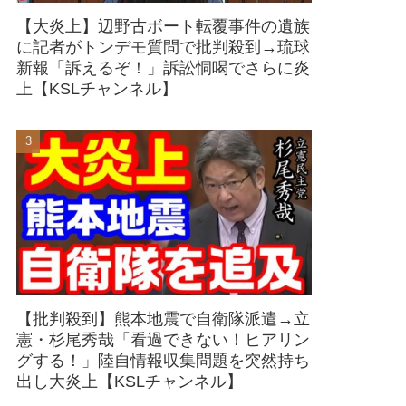
【大炎上】辺野古ボート転覆事件の遺族
に記者がトンデモ質問で批判殺到→琉球
新報「訴えるぞ！」訴訟恫喝でさらに炎
上【KSLチャンネル】
【批判殺到】熊本地震で自衛隊派遣→立
憲・杉尾秀哉「看過できない！ヒアリン
グする！」陸自情報収集問題を突然持ち
出し大炎上【KSLチャンネル】