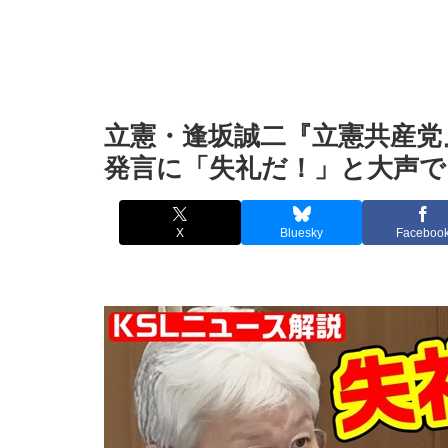
立憲・逢坂誠二『立憲共産党
発言に「失礼だ！」と大声
X
Bluesky
Faceboo