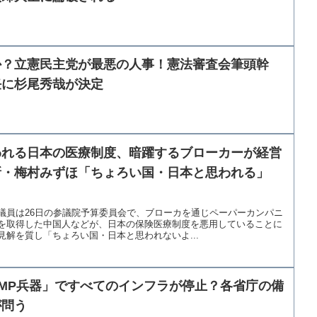
か？立憲民主党が最悪の人事！憲法審査会筆頭幹
任に杉尾秀哉が決定
われる日本の医療制度、暗躍するブローカーが経営
新・梅村みずほ「ちょろい国・日本と思われる」
】
議員は26日の参議院予算委員会で、ブローカを通じペーパーカンパニ
を取得した中国人などが、日本の保険医療制度を悪用していることに
解を質し「ちょろい国・日本と思われないよ...
MP兵器」ですべてのインフラが停止？各省庁の備
が問う