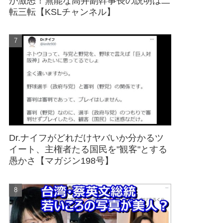
が激怒！無能な高井副幹事長の説明は二
転三転【KSLチャンネル】
Dr.ナイフがどれだけヤバいか分かるツ
イート、主権者たる国民を"観客"とする
愚かさ【マガジン198号】