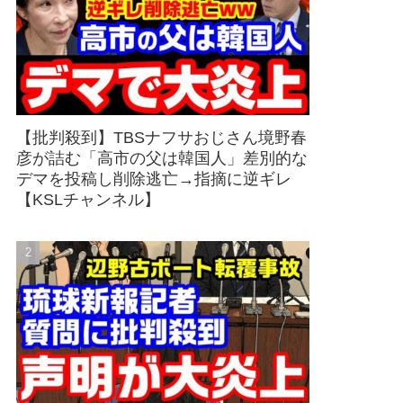
【批判殺到】TBSナフサおじさん境野春
彦が詰む「高市の父は韓国人」差別的な
デマを投稿し削除逃亡→指摘に逆ギレ
【KSLチャンネル】