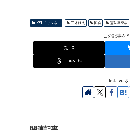
KSLチャンネル
三木けえ
国会
憲法審査会
この記事をS
X
Threads
ksl-li
関連記事