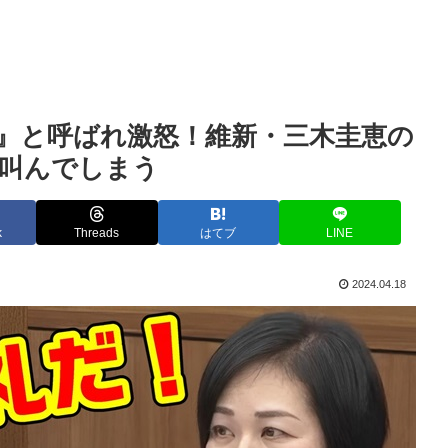
』と呼ばれ激怒！維新・三木圭恵の
で叫んでしまう
k
Threads
はてブ
LINE
2024.04.18