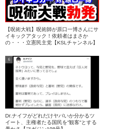
【呪術大戦】呪術師が原口一博さんにサ
イキックアタック！依頼者はまさか
の・・・立憲民主党【KSLチャンネル】
Dr.ナイフがどれだけヤバいか分かるツ
イート、主権者たる国民を"観客"とする