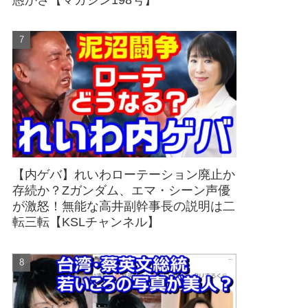
愚かさ【マガジン198号】
【内ゲバ】れいわローテーション廃止か
存続か？Zガンダム、エマ・シーン声優
が激怒！無能な高井副幹事長の説明は二
転三転【KSLチャンネル】