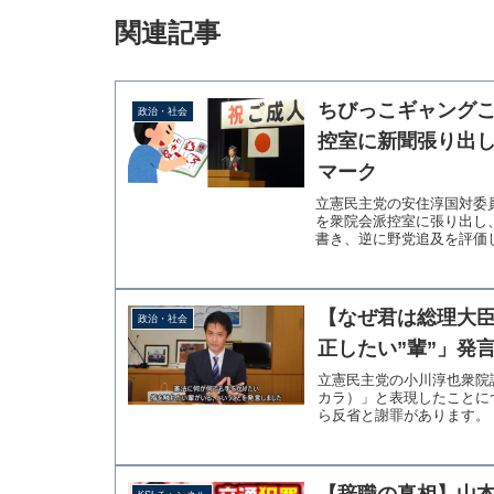
関連記事
ちびっこギャング
政治・社会
控室に新聞張り出し
マーク
立憲民主党の安住淳国対委
を衆院会派控室に張り出し
書き、逆に野党追及を評価し
【なぜ君は総理大
政治・社会
正したい”輩”」発
立憲民主党の小川淳也衆院
カラ）」と表現したことに
ら反省と謝罪があります。（小川淳