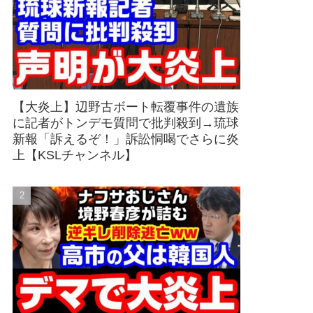
【大炎上】辺野古ボート転覆事件の遺族
に記者がトンデモ質問で批判殺到→琉球
新報「訴えるぞ！」訴訟恫喝でさらに炎
上【KSLチャンネル】