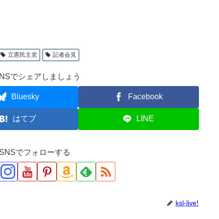
立憲民主党
記者会見
NSでシェアしましょう
Bluesky
Facebook
はてブ
LINE
ve!をSNSでフォローする
ksl-live!