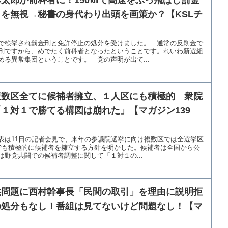
太郎が前科者に！150㎞で高速をぶっ飛ばし罰金
を無視→秘書の身代わり出頭を画策か？【KSLチ
で検挙され罰金刑と免許停止の処分を受けました。 通常の反則金で
刑ですから、めでたく前科者となったということです。れいわ新選組
る異常集団ということです。 党の声明が出て...
複数区全てに候補者擁立、１人区にも積極的 衆院
１対１で勝てる構図は崩れた」【マガジン139
表は11日の記者会見で、来年の参議院選挙に向け複数区では全選挙区
でも積極的に候補者を擁立する方針を明かした。候補者は全国から公
野党共闘での候補者調整に関して「１対１の...
供問題に西村幹事長「民間の取引」を理由に説明拒
の処分もなし！番組は見てないけど問題なし！【マ