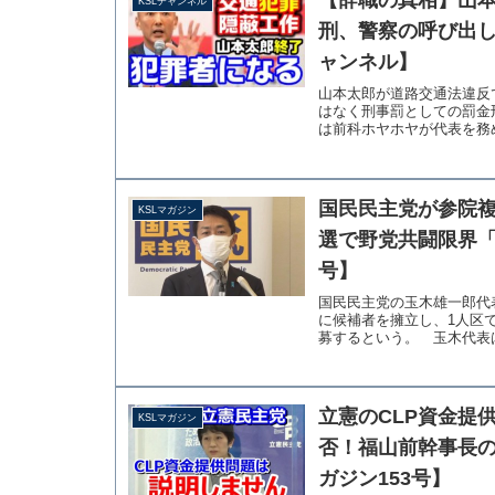
【辞職の真相】山本
KSLチャンネル
刑、警察の呼び出し
ャンネル】
山本太郎が道路交通法違反
はなく刑事罰としての罰金
は前科ホヤホヤが代表を務め
国民民主党が参院
KSLマガジン
選で野党共闘限界「
号】
国民民主党の玉木雄一郎代
に候補者を擁立し、1人区
募するという。 玉木代表は
立憲のCLP資金提
KSLマガジン
否！福山前幹事長
ガジン153号】