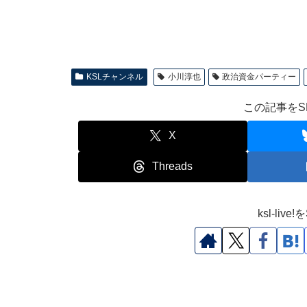
KSLチャンネル
小川淳也
政治資金パーティー
この記事をS
X
Threads
ksl-li