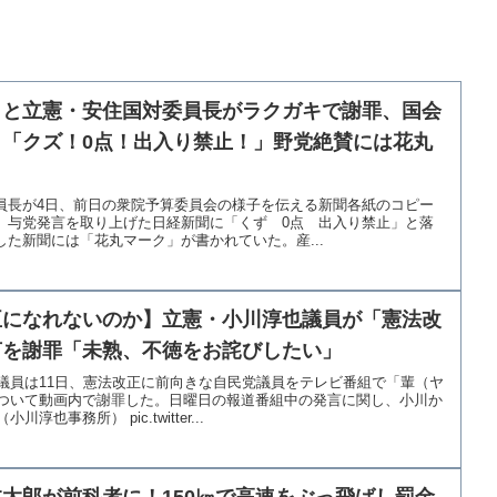
こと立憲・安住国対委員長がラクガキで謝罪、国会
「クズ！0点！出入り禁止！」野党絶賛には花丸
員長が4日、前日の衆院予算委員会の様子を伝える新聞各紙のコピー
、与党発言を取り上げた日経新聞に「くず 0点 出入り禁止」と落
た新聞には「花丸マーク」が書かれていた。産...
臣になれないのか】立憲・小川淳也議員が「憲法改
言を謝罪「未熟、不徳をお詫びしたい」
議員は11日、憲法改正に前向きな自民党議員をテレビ番組で「輩（ヤ
ついて動画内で謝罪した。日曜日の報道番組中の発言に関し、小川か
也事務所） pic.twitter...