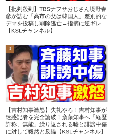
【批判殺到】TBSナフサおじさん境野春
彦が詰む「高市の父は韓国人」差別的な
デマを投稿し削除逃亡→指摘に逆ギレ
【KSLチャンネル】
【吉村知事激怒】失礼やろ！吉村知事が
迷惑記者を完全論破！斎藤知事へ「経歴
詐称、無能」繰り返される嘘と誹謗中傷
に対して毅然と反論【KSLチャンネル】